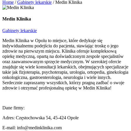
Home
/
Gabinety lekarskie
/
Medin Klinika
Medin Klinika
Gabinety lekarskie
Medin Klinika w Opolu to miejsce, które dedykuje się
indywidualnemu podejściu do pacjenta, stawiając troskę o jego
zdrowie na pierwszym miejscu. Klinika oferuje kompleksową
opiekę medyczną, opartą na doświadczonym zespole specjalistów
oraz zaawansowanym sprzęcie medycznym. W szerokiej ofercie
znajduje się wiele konsultacji lekarskich, obejmujących specjalizacje
takie jak fizjoterapia, psychoterapia, urologia, ortopedia, ginekologia
onkologiczna, gastroenterologia, neurologia i wiele innych.
Serdecznie zapraszamy wszystkich, którzy pragną zadbać o swoje
zdrowie i otrzymać profesjonalną opiekę w Medin Klinika!
Dane firmy:
Adres: Częstochowska 54, 45-424 Opole
E-mail:
info@medinklinika.com