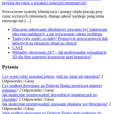
Nowoczesne systemy klimatyzacji i pompy ciepła pracują przy
coraz wyższych ciśnieniach, dlatego jakość każdego połączenia
rurowego ma […]
Dlaczego odtruwanie alkoholowe powinno być traktowane
jako etap stabilizacji, a nie rozwiązanie całego problemu
Tradycyjny rosół i co dalej? Propozycje nowoczesnych dań
głównych na elegancki obiad po chrzcie
CAST
Wirtualny showroom 24/7 – jak profesjonalne wizualizacje
3D dla firm zastępują kosztowne targi branżowe?
Pytania
Czy warto robić przegląd zębów, jeśli nic mnie nie niepokoi?
2
Odpowiedzi
|
Głosy
Czy podłogi drewniane na Dolnym Śląsku przetrwają imprezy
rodzinne?
2 Odpowiedzi
|
Głosy
Jak skutecznie przeprowadzić dezynfekcję pomieszczeń po
chorobie?
2 Odpowiedzi
|
Głosy
Jak skutecznie przeprowadzić usuwanie pluskiew we Wrocławiu?
2
Odpowiedzi
|
Głosy
Jakie podłogi drewniane na Dolnym Śląsku będą najlepsze do