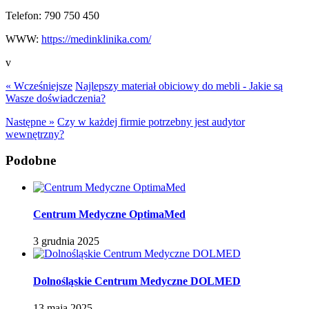
Telefon:
790 750 450
WWW:
https://medinklinika.com/
v
« Wcześniejsze
Najlepszy materiał obiciowy do mebli - Jakie są
Wasze doświadczenia?
Następne »
Czy w każdej firmie potrzebny jest audytor
wewnętrzny?
Podobne
Centrum Medyczne OptimaMed
3 grudnia 2025
Dolnośląskie Centrum Medyczne DOLMED
13 maja 2025