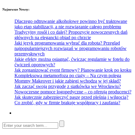
Najnowsze Newsy:
Dlaczego odtruwanie alkoholowe powinno być traktowane
jako etap stabilizacji, a nie rozwiązanie całego problemu
Tradycyjny rosół i co dalej? Propozycje nowoczesnych dań
głównych na elegancki obiad po chrzcie
Jaki język programowania wybrać dla robota? Przegląd
najpopularniejszych rozwiązań w programowaniu robotów
przemysłowych
Jakie efekty można osiągnąć, ćwicząc regularnie w fotelu do
ćwiczeń oporowych?
Jak zorganizować event firmowy? Planowanie krok po kroku
Kompleksowa metamorfoza po ciąży – Na czym polega
Mommy Makeover i jakie zabiegi wchodzą w jej skład?
Jak zacząć swoją przygodę z siatkówką we Wrocławiu?
Nowoczesne pomoce logopedyczne – co oferują producenci?
Jak skutecznie zabezpieczyć paszę przed pleśnią i wilgocią?
Co zrobić, gdy w firmie brakuje współpracy i zaufania?