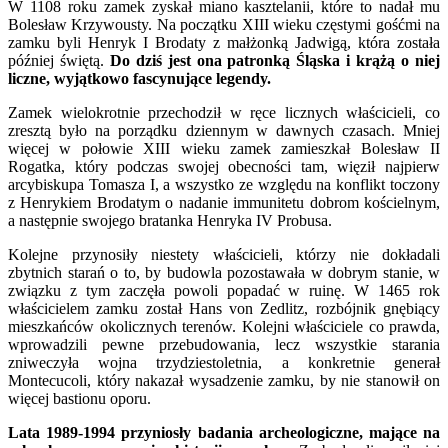
W 1108 roku zamek zyskał miano kasztelanii, które to nadał mu
Bolesław Krzywousty. Na początku XIII wieku częstymi gośćmi na
zamku byli Henryk I Brodaty z małżonką Jadwigą, która została
później świętą.
Do dziś jest ona patronką Śląska i krążą o niej
liczne, wyjątkowo fascynujące legendy.
Zamek wielokrotnie przechodził w ręce licznych właścicieli, co
zresztą było na porządku dziennym w dawnych czasach. Mniej
więcej w połowie XIII wieku zamek zamieszkał Bolesław II
Rogatka, który podczas swojej obecności tam, więził najpierw
arcybiskupa Tomasza I, a wszystko ze względu na konflikt toczony
z Henrykiem Brodatym o nadanie immunitetu dobrom kościelnym,
a następnie swojego bratanka Henryka IV Probusa.
Kolejne przynosiły niestety właścicieli, którzy nie dokładali
zbytnich starań o to, by budowla pozostawała w dobrym stanie, w
związku z tym zaczęła powoli popadać w ruinę. W 1465 rok
właścicielem zamku został Hans von Zedlitz, rozbójnik gnębiący
mieszkańców okolicznych terenów. Kolejni właściciele co prawda,
wprowadzili pewne przebudowania, lecz wszystkie starania
zniweczyła wojna trzydziestoletnia, a konkretnie generał
Montecucoli, który nakazał wysadzenie zamku, by nie stanowił on
więcej bastionu oporu.
Lata 1989-1994 przyniosły badania archeologiczne, mające na