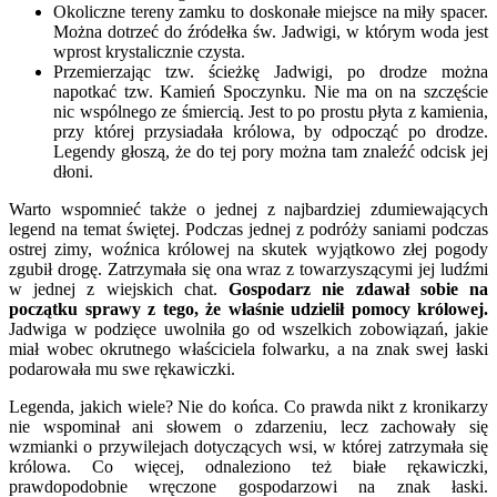
Okoliczne tereny zamku to doskonałe miejsce na miły spacer.
Można dotrzeć do źródełka św. Jadwigi, w którym woda jest
wprost krystalicznie czysta.
Przemierzając tzw. ścieżkę Jadwigi, po drodze można
napotkać tzw. Kamień Spoczynku. Nie ma on na szczęście
nic wspólnego ze śmiercią. Jest to po prostu płyta z kamienia,
przy której przysiadała królowa, by odpocząć po drodze.
Legendy głoszą, że do tej pory można tam znaleźć odcisk jej
dłoni.
Warto wspomnieć także o jednej z najbardziej zdumiewających
legend na temat świętej. Podczas jednej z podróży saniami podczas
ostrej zimy, woźnica królowej na skutek wyjątkowo złej pogody
zgubił drogę. Zatrzymała się ona wraz z towarzyszącymi jej ludźmi
w jednej z wiejskich chat.
Gospodarz nie zdawał sobie na
początku sprawy z tego, że właśnie udzielił pomocy królowej.
Jadwiga w podzięce uwolniła go od wszelkich zobowiązań, jakie
miał wobec okrutnego właściciela folwarku, a na znak swej łaski
podarowała mu swe rękawiczki.
Legenda, jakich wiele? Nie do końca. Co prawda nikt z kronikarzy
nie wspominał ani słowem o zdarzeniu, lecz zachowały się
wzmianki o przywilejach dotyczących wsi, w której zatrzymała się
królowa. Co więcej, odnaleziono też białe rękawiczki,
prawdopodobnie wręczone gospodarzowi na znak łaski.