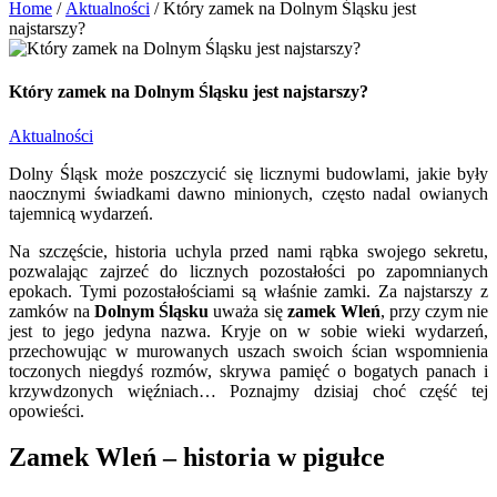
Home
/
Aktualności
/
Który zamek na Dolnym Śląsku jest
najstarszy?
Który zamek na Dolnym Śląsku jest najstarszy?
Aktualności
Dolny Śląsk może poszczycić się licznymi budowlami, jakie były
naocznymi świadkami dawno minionych, często nadal owianych
tajemnicą wydarzeń.
Na szczęście, historia uchyla przed nami rąbka swojego sekretu,
pozwalając zajrzeć do licznych pozostałości po zapomnianych
epokach. Tymi pozostałościami są właśnie zamki. Za najstarszy z
zamków na
Dolnym Śląsku
uważa się
zamek Wleń
, przy czym nie
jest to jego jedyna nazwa. Kryje on w sobie wieki wydarzeń,
przechowując w murowanych uszach swoich ścian wspomnienia
toczonych niegdyś rozmów, skrywa pamięć o bogatych panach i
krzywdzonych więźniach… Poznajmy dzisiaj choć część tej
opowieści.
Zamek Wleń – historia w pigułce