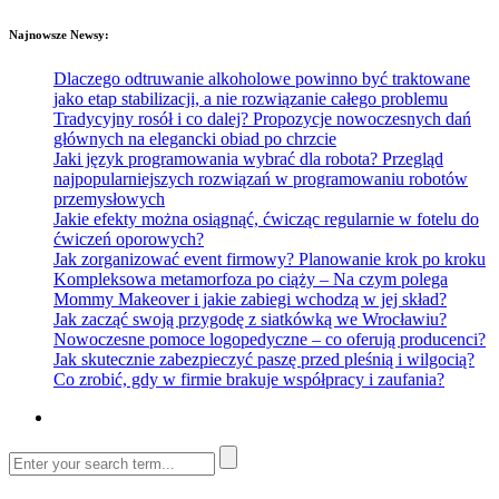
Najnowsze Newsy:
Dlaczego odtruwanie alkoholowe powinno być traktowane
jako etap stabilizacji, a nie rozwiązanie całego problemu
Tradycyjny rosół i co dalej? Propozycje nowoczesnych dań
głównych na elegancki obiad po chrzcie
Jaki język programowania wybrać dla robota? Przegląd
najpopularniejszych rozwiązań w programowaniu robotów
przemysłowych
Jakie efekty można osiągnąć, ćwicząc regularnie w fotelu do
ćwiczeń oporowych?
Jak zorganizować event firmowy? Planowanie krok po kroku
Kompleksowa metamorfoza po ciąży – Na czym polega
Mommy Makeover i jakie zabiegi wchodzą w jej skład?
Jak zacząć swoją przygodę z siatkówką we Wrocławiu?
Nowoczesne pomoce logopedyczne – co oferują producenci?
Jak skutecznie zabezpieczyć paszę przed pleśnią i wilgocią?
Co zrobić, gdy w firmie brakuje współpracy i zaufania?