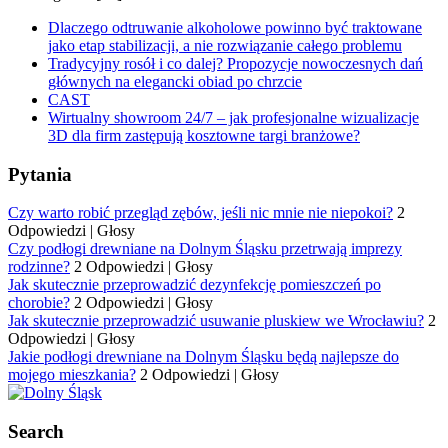
Dlaczego odtruwanie alkoholowe powinno być traktowane
jako etap stabilizacji, a nie rozwiązanie całego problemu
Tradycyjny rosół i co dalej? Propozycje nowoczesnych dań
głównych na elegancki obiad po chrzcie
CAST
Wirtualny showroom 24/7 – jak profesjonalne wizualizacje
3D dla firm zastępują kosztowne targi branżowe?
Pytania
Czy warto robić przegląd zębów, jeśli nic mnie nie niepokoi?
2
Odpowiedzi
|
Głosy
Czy podłogi drewniane na Dolnym Śląsku przetrwają imprezy
rodzinne?
2 Odpowiedzi
|
Głosy
Jak skutecznie przeprowadzić dezynfekcję pomieszczeń po
chorobie?
2 Odpowiedzi
|
Głosy
Jak skutecznie przeprowadzić usuwanie pluskiew we Wrocławiu?
2
Odpowiedzi
|
Głosy
Jakie podłogi drewniane na Dolnym Śląsku będą najlepsze do
mojego mieszkania?
2 Odpowiedzi
|
Głosy
Search