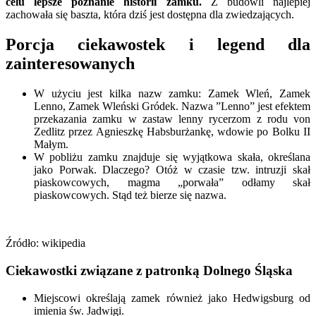
celu lepsze poznanie historii zamku.
Z budowli najlepiej
zachowała się baszta, która dziś jest dostępna dla zwiedzających.
Porcja ciekawostek i legend dla
zainteresowanych
W użyciu jest kilka nazw zamku: Zamek Wleń, Zamek
Lenno, Zamek Wleński Gródek. Nazwa ”Lenno” jest efektem
przekazania zamku w zastaw lenny rycerzom z rodu von
Zedlitz przez Agnieszkę Habsburżankę, wdowie po Bolku II
Małym.
W pobliżu zamku znajduje się wyjątkowa skała, określana
jako Porwak. Dlaczego? Otóż w czasie tzw. intruzji skał
piaskowcowych, magma „porwała” odłamy skał
piaskowcowych. Stąd też bierze się nazwa.
Źródło: wikipedia
Ciekawostki związane z patronką Dolnego Śląska
Miejscowi określają zamek również jako Hedwigsburg od
imienia św. Jadwigi.