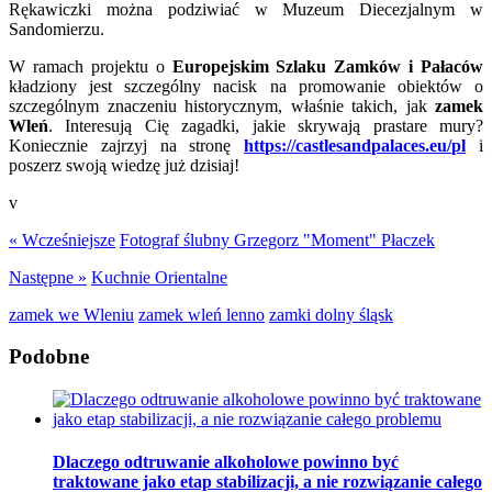
Rękawiczki można podziwiać w Muzeum Diecezjalnym w
Sandomierzu.
W ramach projektu o
Europejskim Szlaku Zamków i Pałaców
kładziony jest szczególny nacisk na promowanie obiektów o
szczególnym znaczeniu historycznym, właśnie takich, jak
zamek
Wleń
. Interesują Cię zagadki, jakie skrywają prastare mury?
Koniecznie zajrzyj na stronę
https://castlesandpalaces.eu/pl
i
poszerz swoją wiedzę już dzisiaj!
v
« Wcześniejsze
Fotograf ślubny Grzegorz "Moment" Płaczek
Następne »
Kuchnie Orientalne
zamek we Wleniu
zamek wleń lenno
zamki dolny śląsk
Podobne
Dlaczego odtruwanie alkoholowe powinno być
traktowane jako etap stabilizacji, a nie rozwiązanie całego