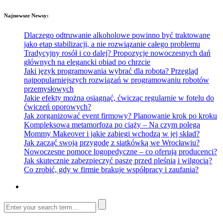
Najnowsze Newsy:
Dlaczego odtruwanie alkoholowe powinno być traktowane
jako etap stabilizacji, a nie rozwiązanie całego problemu
Tradycyjny rosół i co dalej? Propozycje nowoczesnych dań
głównych na elegancki obiad po chrzcie
Jaki język programowania wybrać dla robota? Przegląd
najpopularniejszych rozwiązań w programowaniu robotów
przemysłowych
Jakie efekty można osiągnąć, ćwicząc regularnie w fotelu do
ćwiczeń oporowych?
Jak zorganizować event firmowy? Planowanie krok po kroku
Kompleksowa metamorfoza po ciąży – Na czym polega
Mommy Makeover i jakie zabiegi wchodzą w jej skład?
Jak zacząć swoją przygodę z siatkówką we Wrocławiu?
Nowoczesne pomoce logopedyczne – co oferują producenci?
Jak skutecznie zabezpieczyć paszę przed pleśnią i wilgocią?
Co zrobić, gdy w firmie brakuje współpracy i zaufania?