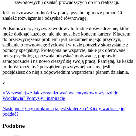
zawodowych i działań prowadzących do ich realizacji.
Jeśli odczuwasz trudności w pracy, psycholog może pomóc Ci
znaleźć rozwiązanie i odzyskać równowagę.
Podsumowując, kryzys zawodowy to trudne doświadczenie, które
może dotknąć każdego, ale nie musi być końcem kariery. Kluczem
do przezwyciężenia problemu jest zrozumienie jego przyczyn,
zadbanie o równowagę życiową i w razie potrzeby skorzystanie z
pomocy specjalisty. Profesjonalne wsparcie, takie jak oferowane
przez psychologa, pozwala odzyskać motywację, poprawić
samopoczucie i na nowo cieszyć się swoją pracą. Pamiętaj, że każda
trudność może być początkiem pozytywnej zmiany, jeśli
podejdziesz do niej z odpowiednim wsparciem i planem działania.
v
« Wcześniejsze
Jak zorganizować walentynkowy wyjazd do
Wrocławia? Pomysły i inspiracje
Następne »
Czy ortokorekcja jest skuteczna? Kiedy warto się jej
poddać?
Podobne