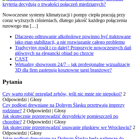
Nowoczesne systemy klimatyzacji i pompy ciepła pracują przy
coraz wyższych ciśnieniach, dlatego jakość każdego połączenia
rurowego ma […]
Dlaczego odtruwanie alkoholowe powinno być traktowane
jako etap stabilizacji, a nie rozwiązanie całego problemu
Tradycyjny rosół i co dalej? Propozycje nowoczesnych dań
głównych na elegancki obiad po chrzcie
CAST
Wirtualny showroom 24/7 – jak profesjonalne wizualizacje
3D dla firm zastępują kosztowne targi branżowe?
Pytania
Czy warto robić przegląd zębów, jeśli nic mnie nie niepokoi?
2
Odpowiedzi
|
Głosy
Czy podłogi drewniane na Dolnym Śląsku przetrwają imprezy
rodzinne?
2 Odpowiedzi
|
Głosy
Jak skutecznie przeprowadzić dezynfekcję pomieszczeń po
chorobie?
2 Odpowiedzi
|
Głosy
Jak skutecznie przeprowadzić usuwanie pluskiew we Wrocławiu?
2
Odpowiedzi
|
Głosy
Jakie podłogi drewniane na Dolnym Śląsku będą najlepsze do