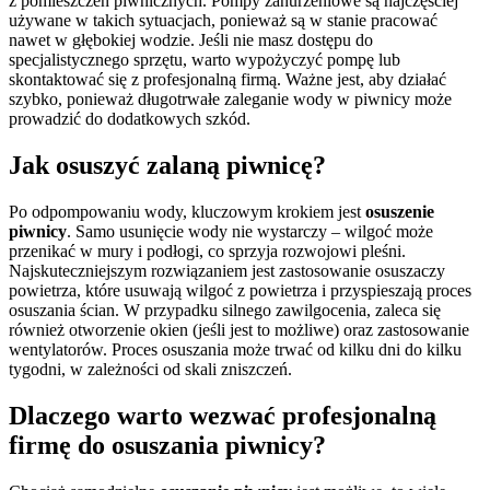
z pomieszczeń piwnicznych. Pompy zanurzeniowe są najczęściej
używane w takich sytuacjach, ponieważ są w stanie pracować
nawet w głębokiej wodzie. Jeśli nie masz dostępu do
specjalistycznego sprzętu, warto wypożyczyć pompę lub
skontaktować się z profesjonalną firmą. Ważne jest, aby działać
szybko, ponieważ długotrwałe zaleganie wody w piwnicy może
prowadzić do dodatkowych szkód.
Jak osuszyć zalaną piwnicę?
Po odpompowaniu wody, kluczowym krokiem jest
osuszenie
piwnicy
. Samo usunięcie wody nie wystarczy – wilgoć może
przenikać w mury i podłogi, co sprzyja rozwojowi pleśni.
Najskuteczniejszym rozwiązaniem jest zastosowanie osuszaczy
powietrza, które usuwają wilgoć z powietrza i przyspieszają proces
osuszania ścian. W przypadku silnego zawilgocenia, zaleca się
również otworzenie okien (jeśli jest to możliwe) oraz zastosowanie
wentylatorów. Proces osuszania może trwać od kilku dni do kilku
tygodni, w zależności od skali zniszczeń.
Dlaczego warto wezwać profesjonalną
firmę do osuszania piwnicy?