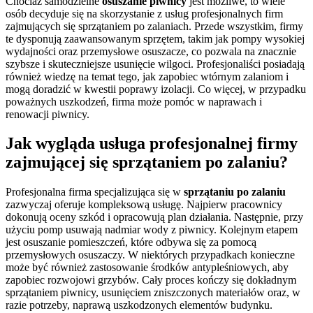
Chociaż samodzielne
osuszanie piwnicy
jest możliwe, to wiele
osób decyduje się na skorzystanie z usług profesjonalnych firm
zajmujących się sprzątaniem po zalaniach. Przede wszystkim, firmy
te dysponują zaawansowanym sprzętem, takim jak pompy wysokiej
wydajności oraz przemysłowe osuszacze, co pozwala na znacznie
szybsze i skuteczniejsze usunięcie wilgoci. Profesjonaliści posiadają
również wiedzę na temat tego, jak zapobiec wtórnym zalaniom i
mogą doradzić w kwestii poprawy izolacji. Co więcej, w przypadku
poważnych uszkodzeń, firma może pomóc w naprawach i
renowacji piwnicy.
Jak wygląda usługa profesjonalnej firmy
zajmującej się sprzątaniem po zalaniu?
Profesjonalna firma specjalizująca się w
sprzątaniu po zalaniu
zazwyczaj oferuje kompleksową usługę. Najpierw pracownicy
dokonują oceny szkód i opracowują plan działania. Następnie, przy
użyciu pomp usuwają nadmiar wody z piwnicy. Kolejnym etapem
jest osuszanie pomieszczeń, które odbywa się za pomocą
przemysłowych osuszaczy. W niektórych przypadkach konieczne
może być również zastosowanie środków antypleśniowych, aby
zapobiec rozwojowi grzybów. Cały proces kończy się dokładnym
sprzątaniem piwnicy, usunięciem zniszczonych materiałów oraz, w
razie potrzeby, naprawą uszkodzonych elementów budynku.