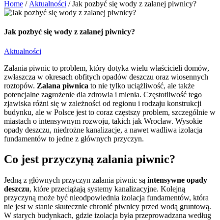
Home
/
Aktualności
/
Jak pozbyć się wody z zalanej piwnicy?
Jak pozbyć się wody z zalanej piwnicy?
Aktualności
Zalania piwnic to problem, który dotyka wielu właścicieli domów,
zwłaszcza w okresach obfitych opadów deszczu oraz wiosennych
roztopów.
Zalana piwnica
to nie tylko uciążliwość, ale także
potencjalne zagrożenie dla zdrowia i mienia. Częstotliwość tego
zjawiska różni się w zależności od regionu i rodzaju konstrukcji
budynku, ale w Polsce jest to coraz częstszy problem, szczególnie w
miastach o intensywnym rozwoju, takich jak Wrocław. Wysokie
opady deszczu, niedrożne kanalizacje, a nawet wadliwa izolacja
fundamentów to jedne z głównych przyczyn.
Co jest przyczyną zalania piwnic?
Jedną z głównych przyczyn zalania piwnic są
intensywne opady
deszczu
, które przeciążają systemy kanalizacyjne. Kolejną
przyczyną może być nieodpowiednia izolacja fundamentów, która
nie jest w stanie skutecznie chronić piwnicy przed wodą gruntową.
W starych budynkach, gdzie izolacja była przeprowadzana według