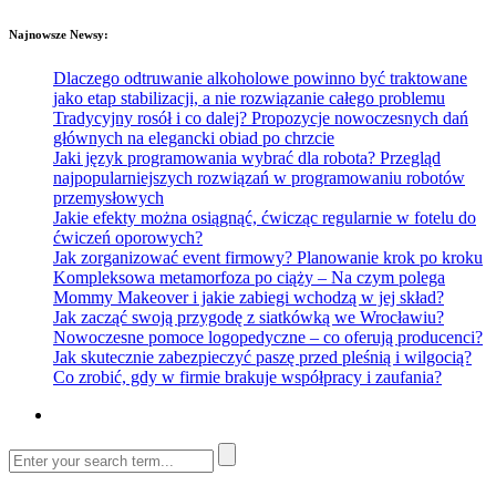
Najnowsze Newsy:
Dlaczego odtruwanie alkoholowe powinno być traktowane
jako etap stabilizacji, a nie rozwiązanie całego problemu
Tradycyjny rosół i co dalej? Propozycje nowoczesnych dań
głównych na elegancki obiad po chrzcie
Jaki język programowania wybrać dla robota? Przegląd
najpopularniejszych rozwiązań w programowaniu robotów
przemysłowych
Jakie efekty można osiągnąć, ćwicząc regularnie w fotelu do
ćwiczeń oporowych?
Jak zorganizować event firmowy? Planowanie krok po kroku
Kompleksowa metamorfoza po ciąży – Na czym polega
Mommy Makeover i jakie zabiegi wchodzą w jej skład?
Jak zacząć swoją przygodę z siatkówką we Wrocławiu?
Nowoczesne pomoce logopedyczne – co oferują producenci?
Jak skutecznie zabezpieczyć paszę przed pleśnią i wilgocią?
Co zrobić, gdy w firmie brakuje współpracy i zaufania?