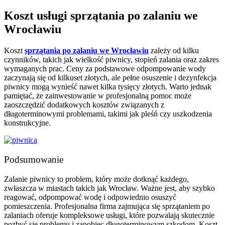
Koszt usługi sprzątania po zalaniu we
Wrocławiu
Koszt
sprzątania po zalaniu we Wrocławiu
zależy od kilku
czynników, takich jak wielkość piwnicy, stopień zalania oraz zakres
wymaganych prac. Ceny za podstawowe odpompowanie wody
zaczynają się od kilkuset złotych, ale pełne osuszenie i dezynfekcja
piwnicy mogą wynieść nawet kilka tysięcy złotych. Warto jednak
pamiętać, że zainwestowanie w profesjonalną pomoc może
zaoszczędzić dodatkowych kosztów związanych z
długoterminowymi problemami, takimi jak pleśń czy uszkodzenia
konstrukcyjne.
Podsumowanie
Zalanie piwnicy to problem, który może dotknąć każdego,
zwłaszcza w miastach takich jak Wrocław. Ważne jest, aby szybko
reagować, odpompować wodę i odpowiednio osuszyć
pomieszczenia. Profesjonalna firma zajmująca się sprzątaniem po
zalaniach oferuje kompleksowe usługi, które pozwalają skutecznie
pozbyć się problemu i zapobiec długoterminowym szkodom. Koszt