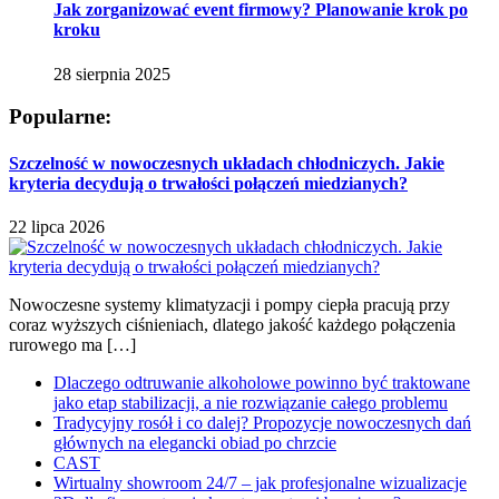
Jak zorganizować event firmowy? Planowanie krok po
kroku
28 sierpnia 2025
Popularne:
Szczelność w nowoczesnych układach chłodniczych. Jakie
kryteria decydują o trwałości połączeń miedzianych?
22 lipca 2026
Nowoczesne systemy klimatyzacji i pompy ciepła pracują przy
coraz wyższych ciśnieniach, dlatego jakość każdego połączenia
rurowego ma […]
Dlaczego odtruwanie alkoholowe powinno być traktowane
jako etap stabilizacji, a nie rozwiązanie całego problemu
Tradycyjny rosół i co dalej? Propozycje nowoczesnych dań
głównych na elegancki obiad po chrzcie
CAST
Wirtualny showroom 24/7 – jak profesjonalne wizualizacje