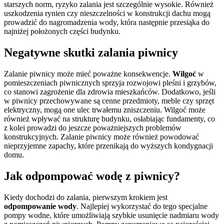
starszych norm, ryzyko zalania jest szczególnie wysokie. Również
uszkodzenia rynien czy nieszczelności w konstrukcji dachu mogą
prowadzić do nagromadzenia wody, która następnie przesiąka do
najniżej położonych części budynku.
Negatywne skutki zalania piwnicy
Zalanie piwnicy może mieć poważne konsekwencje.
Wilgoć
w
pomieszczeniach piwnicznych sprzyja rozwojowi pleśni i grzybów,
co stanowi zagrożenie dla zdrowia mieszkańców. Dodatkowo, jeśli
w piwnicy przechowywane są cenne przedmioty, meble czy sprzęt
elektryczny, mogą one ulec trwałemu zniszczeniu. Wilgoć może
również wpływać na strukturę budynku, osłabiając fundamenty, co
z kolei prowadzi do jeszcze poważniejszych problemów
konstrukcyjnych. Zalanie piwnicy może również powodować
nieprzyjemne zapachy, które przenikają do wyższych kondygnacji
domu.
Jak odpompować wodę z piwnicy?
Kiedy dochodzi do zalania, pierwszym krokiem jest
odpompowanie wody
. Najlepiej wykorzystać do tego specjalne
pompy wodne, które umożliwiają szybkie usunięcie nadmiaru wody