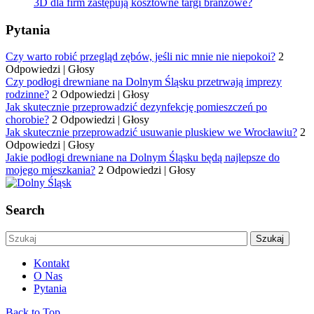
3D dla firm zastępują kosztowne targi branżowe?
Pytania
Czy warto robić przegląd zębów, jeśli nic mnie nie niepokoi?
2
Odpowiedzi
|
Głosy
Czy podłogi drewniane na Dolnym Śląsku przetrwają imprezy
rodzinne?
2 Odpowiedzi
|
Głosy
Jak skutecznie przeprowadzić dezynfekcję pomieszczeń po
chorobie?
2 Odpowiedzi
|
Głosy
Jak skutecznie przeprowadzić usuwanie pluskiew we Wrocławiu?
2
Odpowiedzi
|
Głosy
Jakie podłogi drewniane na Dolnym Śląsku będą najlepsze do
mojego mieszkania?
2 Odpowiedzi
|
Głosy
Search
Kontakt
O Nas
Pytania
Back to Top