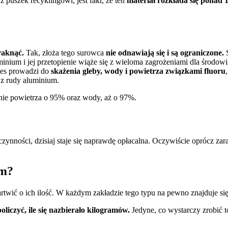
puszek recyklingowi, jest fakt, że ten
materiał rozkłada się ponad 1
raknąć.
Tak, złoża tego surowca
nie odnawiają się i są ograniczone.
minium i jej przetopienie wiąże się z wieloma zagrożeniami dla środow
ces prowadzi do
skażenia gleby, wody i powietrza związkami fluoru
 z rudy aluminium.
nie powietrza o 95% oraz wody, aż o 97%.
ynności, dzisiaj staje się naprawdę opłacalna. Oczywiście oprócz zar
am?
twić o ich ilość. W każdym zakładzie tego typu na pewno znajduje si
liczyć, ile się nazbierało kilogramów.
Jedyne, co wystarczy zrobić t