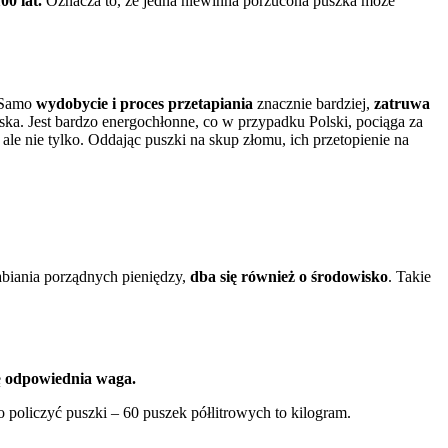
00 lat.
Oznacza to, że jedna niewinna porzucona puszka może
Samo
wydobycie i proces przetapiania
znacznie bardziej,
zatruwa
iska. Jest bardzo energochłonne, co w przypadku Polski, pociąga za
, ale nie tylko. Oddając puszki na skup złomu, ich przetopienie na
abiania porządnych pieniędzy,
dba się również o środowisko
. Takie
ę
odpowiednia waga.
o policzyć puszki – 60 puszek półlitrowych to kilogram.