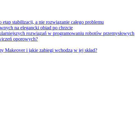
tap stabilizacji, a nie rozwiązanie całego problemu
wnych na elegancki obiad po chrzcie
opularniejszych rozwiązań w programowaniu robotów przemysłowych
 ćwiczeń oporowych?
Makeover i jakie zabiegi wchodzą w jej skład?