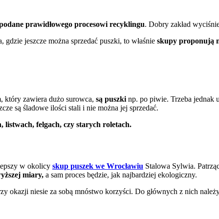
podane prawidłowego procesowi recyklingu
. Dobry zakład wyciśn
a, gdzie jeszcze można sprzedać puszki, to właśnie
skupy proponują n
m, który zawiera dużo surowca,
są puszki
np. po piwie. Trzeba jednak
e są śladowe ilości stali i nie można jej sprzedać.
listwach, felgach, czy starych roletach.
lepszy w okolicy
skup puszek we Wrocławiu
Stalowa Sylwia. Patrząc 
yższej miary,
a sam proces będzie, jak najbardziej ekologiczny.
rzy okazji niesie za sobą mnóstwo korzyści. Do głównych z nich należy