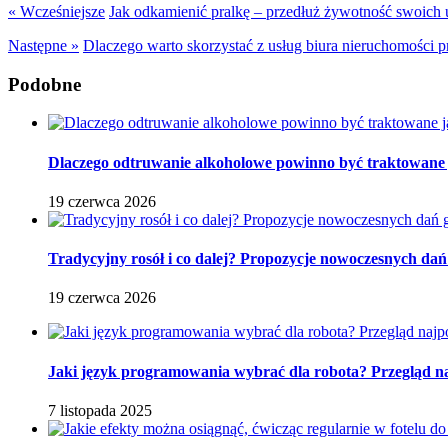
« Wcześniejsze
Jak odkamienić pralkę – przedłuż żywotność swoich 
Następne »
Dlaczego warto skorzystać z usług biura nieruchomości 
Podobne
Dlaczego odtruwanie alkoholowe powinno być traktowane ja
19 czerwca 2026
Tradycyjny rosół i co dalej? Propozycje nowoczesnych dań
19 czerwca 2026
Jaki język programowania wybrać dla robota? Przegląd 
7 listopada 2025