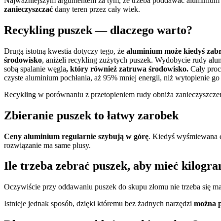
Najważniejszym argumentem za tym, że trzeba poddawać aluminium z 
zanieczyszczać
dany teren przez cały wiek.
Recykling puszek — dlaczego warto?
Drugą istotną kwestia dotyczy tego, że
aluminium może kiedyś zab
środowisko
, aniżeli recykling zużytych puszek. Wydobycie rudy alu
sobą spalanie węgla
, który również zatruwa środowisko.
Cały pro
czyste aluminium pochłania, aż 95% mniej energii, niż wytopienie go
Recykling w porównaniu z przetopieniem rudy obniża zanieczyszcze
Zbieranie puszek to łatwy zarobek
Ceny aluminium regularnie szybują w górę
. Kiedyś wyśmiewana cz
rozwiązanie ma same plusy.
Ile trzeba zebrać puszek, aby mieć kilogr
Oczywiście przy oddawaniu puszek do skupu złomu nie trzeba się mar
Istnieje jednak sposób, dzięki któremu bez żadnych narzędzi
można po