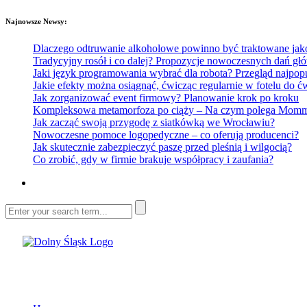
Najnowsze Newsy:
Dlaczego odtruwanie alkoholowe powinno być traktowane jako e
Tradycyjny rosół i co dalej? Propozycje nowoczesnych dań głó
Jaki język programowania wybrać dla robota? Przegląd najp
Jakie efekty można osiągnąć, ćwicząc regularnie w fotelu do
Jak zorganizować event firmowy? Planowanie krok po kroku
Kompleksowa metamorfoza po ciąży – Na czym polega Mommy 
Jak zacząć swoją przygodę z siatkówką we Wrocławiu?
Nowoczesne pomoce logopedyczne – co oferują producenci?
Jak skutecznie zabezpieczyć paszę przed pleśnią i wilgocią?
Co zrobić, gdy w firmie brakuje współpracy i zaufania?
Dolny Śląsk