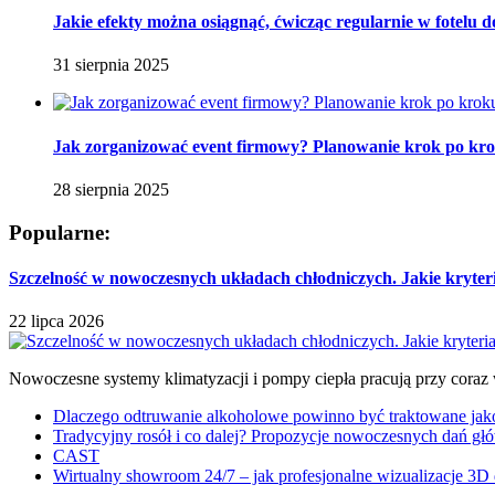
Jakie efekty można osiągnąć, ćwicząc regularnie w fotelu
31 sierpnia 2025
Jak zorganizować event firmowy? Planowanie krok po kr
28 sierpnia 2025
Popularne:
Szczelność w nowoczesnych układach chłodniczych. Jakie kryter
22 lipca 2026
Nowoczesne systemy klimatyzacji i pompy ciepła pracują przy coraz
Dlaczego odtruwanie alkoholowe powinno być traktowane jako e
Tradycyjny rosół i co dalej? Propozycje nowoczesnych dań głó
CAST
Wirtualny showroom 24/7 – jak profesjonalne wizualizacje 3D 