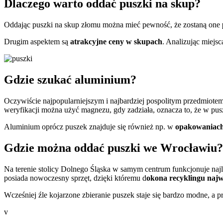
Dlaczego warto oddać puszki na skup?
Oddając puszki na skup złomu można mieć pewność, że zostaną one
Drugim aspektem są
atrakcyjne ceny w skupach
. Analizując miejsc
Gdzie szukać aluminium?
Oczywiście najpopularniejszym i najbardziej pospolitym przedmiote
weryfikacji można użyć magnezu, gdy zadziała, oznacza to, że w puszcz
Aluminium oprócz puszek znajduje się również np. w
opakowaniach, 
Gdzie można oddać puszki we Wrocławiu?
Na terenie stolicy Dolnego Śląska w samym centrum funkcjonuje naj
posiada nowoczesny sprzęt, dzięki któremu d
okona recyklingu najw
Wcześniej źle kojarzone zbieranie puszek staje się bardzo modne, a p
v