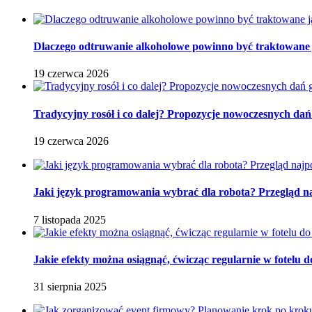
Dlaczego odtruwanie alkoholowe powinno być traktowane ja
19 czerwca 2026
Tradycyjny rosół i co dalej? Propozycje nowoczesnych dań
19 czerwca 2026
Jaki język programowania wybrać dla robota? Przegląd 
7 listopada 2025
Jakie efekty można osiągnąć, ćwicząc regularnie w fotelu
31 sierpnia 2025