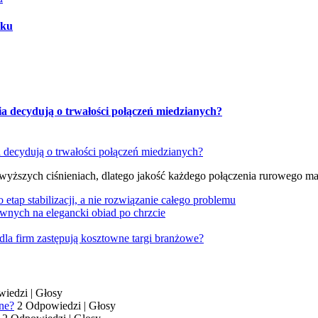
oku
ia decydują o trwałości połączeń miedzianych?
 wyższych ciśnieniach, dlatego jakość każdego połączenia rurowego m
tap stabilizacji, a nie rozwiązanie całego problemu
wnych na elegancki obiad po chrzcie
dla firm zastępują kosztowne targi branżowe?
wiedzi
|
Głosy
ne?
2 Odpowiedzi
|
Głosy