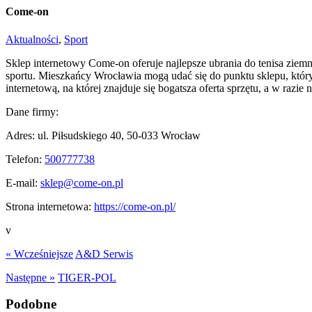
Come-on
Aktualności
,
Sport
Sklep internetowy Come-on oferuje najlepsze ubrania do tenisa ziem
sportu. Mieszkańcy Wrocławia mogą udać się do punktu sklepu, który
internetową, na której znajduje się bogatsza oferta sprzętu, a w raz
Dane firmy:
Adres:
ul. Piłsudskiego 40, 50-033 Wrocław
Telefon:
500777738
E-mail:
sklep@come-on.pl
Strona internetowa:
https://come-on.pl/
v
« Wcześniejsze
A&D Serwis
Następne »
TIGER-POL
Podobne