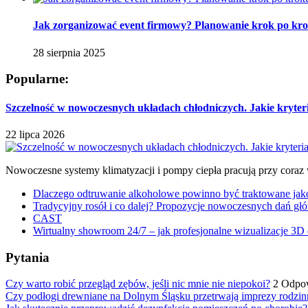
Jak zorganizować event firmowy? Planowanie krok po kr
28 sierpnia 2025
Popularne:
Szczelność w nowoczesnych układach chłodniczych. Jakie kryter
22 lipca 2026
Nowoczesne systemy klimatyzacji i pompy ciepła pracują przy coraz
Dlaczego odtruwanie alkoholowe powinno być traktowane jako e
Tradycyjny rosół i co dalej? Propozycje nowoczesnych dań głó
CAST
Wirtualny showroom 24/7 – jak profesjonalne wizualizacje 3D 
Pytania
Czy warto robić przegląd zębów, jeśli nic mnie nie niepokoi?
2 Odpo
Czy podłogi drewniane na Dolnym Śląsku przetrwają imprezy rodzin