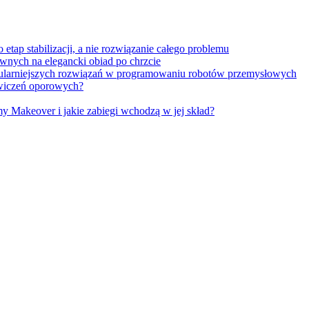
tap stabilizacji, a nie rozwiązanie całego problemu
wnych na elegancki obiad po chrzcie
opularniejszych rozwiązań w programowaniu robotów przemysłowych
 ćwiczeń oporowych?
Makeover i jakie zabiegi wchodzą w jej skład?