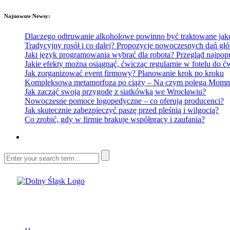
Najnowsze Newsy:
Dlaczego odtruwanie alkoholowe powinno być traktowane jako e
Tradycyjny rosół i co dalej? Propozycje nowoczesnych dań głó
Jaki język programowania wybrać dla robota? Przegląd najp
Jakie efekty można osiągnąć, ćwicząc regularnie w fotelu do
Jak zorganizować event firmowy? Planowanie krok po kroku
Kompleksowa metamorfoza po ciąży – Na czym polega Mommy 
Jak zacząć swoją przygodę z siatkówką we Wrocławiu?
Nowoczesne pomoce logopedyczne – co oferują producenci?
Jak skutecznie zabezpieczyć paszę przed pleśnią i wilgocią?
Co zrobić, gdy w firmie brakuje współpracy i zaufania?
Dolny Śląsk