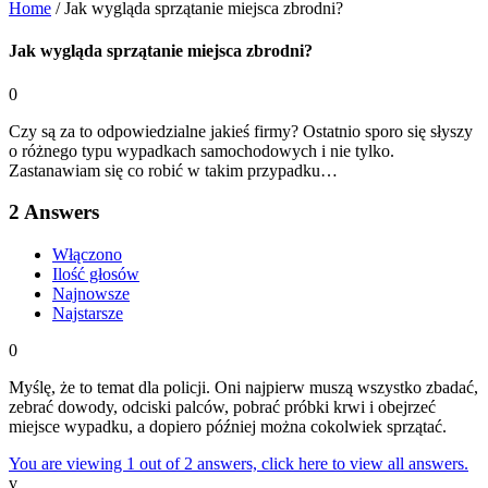
Home
/
Jak wygląda sprzątanie miejsca zbrodni?
Jak wygląda sprzątanie miejsca zbrodni?
0
Czy są za to odpowiedzialne jakieś firmy? Ostatnio sporo się słyszy
o różnego typu wypadkach samochodowych i nie tylko.
Zastanawiam się co robić w takim przypadku…
2
Answers
Włączono
Ilość głosów
Najnowsze
Najstarsze
0
Myślę, że to temat dla policji. Oni najpierw muszą wszystko zbadać,
zebrać dowody, odciski palców, pobrać próbki krwi i obejrzeć
miejsce wypadku, a dopiero później można cokolwiek sprzątać.
You are viewing 1 out of 2 answers, click here to view all answers.
v