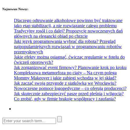
Najnowsze Newsy:
Dlaczego odtruwanie alkoholowe powinno być traktowane
jako etap stabilizacji, a nie rozwiązanie całego problemu
Tradycyjny rosół i co dalej? Propozycje nowoczesnych dań
głównych na elegancki obiad po chrzcie
Jaki język programowania wybrać dla robota? Przegląd
najpopularniejszych rozwiązań w programowaniu robotów
przemysłowych
Jakie efekty można osiągnąć, ćwicząc regularnie w fotelu do
ćwiczeń oporowych?
Jak zorganizować event firmowy? Planowanie krok po kroku
Kompleksowa metamorfoza po ciąży – Na czym polega
Mommy Makeover i jakie zabiegi wchodzą w jej skład?
Jak zacząć swoją przygodę z siatkówką we Wrocławiu?
Nowoczesne pomoce logopedyczne – co oferują producenci?
Jak skutecznie zabezpieczyć paszę przed pleśnią i wilgocią?
Co zrobić, gdy w firmie brakuje współpracy i zaufania?