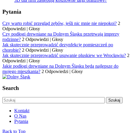
3D dla firm zastępują kosztowne targi branżowe?
Pytania
Czy warto robić przegląd zębów, jeśli nic mnie nie niepokoi?
2
Odpowiedzi
|
Głosy
Czy podłogi drewniane na Dolnym Śląsku przetrwają imprezy
rodzinne?
2 Odpowiedzi
|
Głosy
Jak skutecznie przeprowadzić dezynfekcję pomieszczeń po
chorobie?
2 Odpowiedzi
|
Głosy
Jak skutecznie przeprowadzić usuwanie pluskiew we Wrocławiu?
2
Odpowiedzi
|
Głosy
Jakie podłogi drewniane na Dolnym Śląsku będą najlepsze do
mojego mieszkania?
2 Odpowiedzi
|
Głosy
Search
Kontakt
O Nas
Pytania
Back to Top