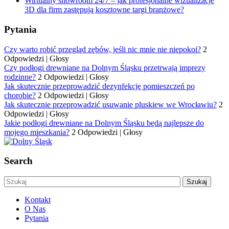
Wirtualny showroom 24/7 – jak profesjonalne wizualizacje
3D dla firm zastępują kosztowne targi branżowe?
Pytania
Czy warto robić przegląd zębów, jeśli nic mnie nie niepokoi?
2
Odpowiedzi
|
Głosy
Czy podłogi drewniane na Dolnym Śląsku przetrwają imprezy
rodzinne?
2 Odpowiedzi
|
Głosy
Jak skutecznie przeprowadzić dezynfekcję pomieszczeń po
chorobie?
2 Odpowiedzi
|
Głosy
Jak skutecznie przeprowadzić usuwanie pluskiew we Wrocławiu?
2
Odpowiedzi
|
Głosy
Jakie podłogi drewniane na Dolnym Śląsku będą najlepsze do
mojego mieszkania?
2 Odpowiedzi
|
Głosy
Search
Kontakt
O Nas
Pytania