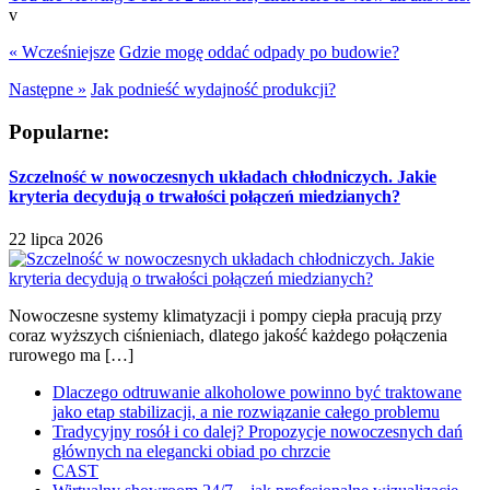
v
« Wcześniejsze
Gdzie mogę oddać odpady po budowie?
Następne »
Jak podnieść wydajność produkcji?
Popularne:
Szczelność w nowoczesnych układach chłodniczych. Jakie
kryteria decydują o trwałości połączeń miedzianych?
22 lipca 2026
Nowoczesne systemy klimatyzacji i pompy ciepła pracują przy
coraz wyższych ciśnieniach, dlatego jakość każdego połączenia
rurowego ma […]
Dlaczego odtruwanie alkoholowe powinno być traktowane
jako etap stabilizacji, a nie rozwiązanie całego problemu
Tradycyjny rosół i co dalej? Propozycje nowoczesnych dań
głównych na elegancki obiad po chrzcie
CAST