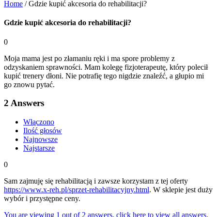
Home
/
Gdzie kupić akcesoria do rehabilitacji?
Gdzie kupić akcesoria do rehabilitacji?
0
Moja mama jest po złamaniu ręki i ma spore problemy z
odzyskaniem sprawności. Mam kolegę fizjoterapeutę, który polecił
kupić trenery dłoni. Nie potrafię tego nigdzie znaleźć, a głupio mi
go znowu pytać.
2
Answers
Włączono
Ilość głosów
Najnowsze
Najstarsze
0
Sam zajmuję się rehabilitacją i zawsze korzystam z tej oferty
https://www.x-reh.pl/sprzet-rehabilitacyjny.html
. W sklepie jest duży
wybór i przystępne ceny.
You are viewing 1 out of 2 answers, click here to view all answers.