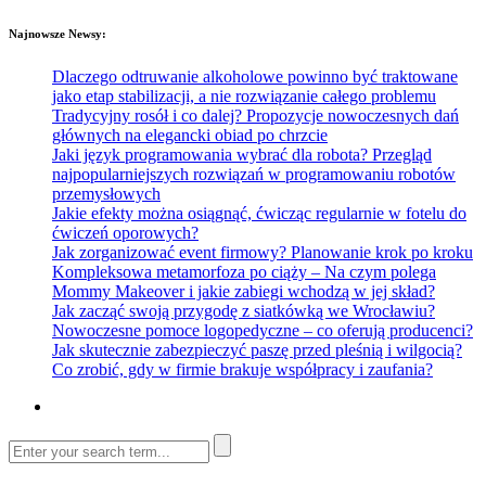
Najnowsze Newsy:
Dlaczego odtruwanie alkoholowe powinno być traktowane
jako etap stabilizacji, a nie rozwiązanie całego problemu
Tradycyjny rosół i co dalej? Propozycje nowoczesnych dań
głównych na elegancki obiad po chrzcie
Jaki język programowania wybrać dla robota? Przegląd
najpopularniejszych rozwiązań w programowaniu robotów
przemysłowych
Jakie efekty można osiągnąć, ćwicząc regularnie w fotelu do
ćwiczeń oporowych?
Jak zorganizować event firmowy? Planowanie krok po kroku
Kompleksowa metamorfoza po ciąży – Na czym polega
Mommy Makeover i jakie zabiegi wchodzą w jej skład?
Jak zacząć swoją przygodę z siatkówką we Wrocławiu?
Nowoczesne pomoce logopedyczne – co oferują producenci?
Jak skutecznie zabezpieczyć paszę przed pleśnią i wilgocią?
Co zrobić, gdy w firmie brakuje współpracy i zaufania?