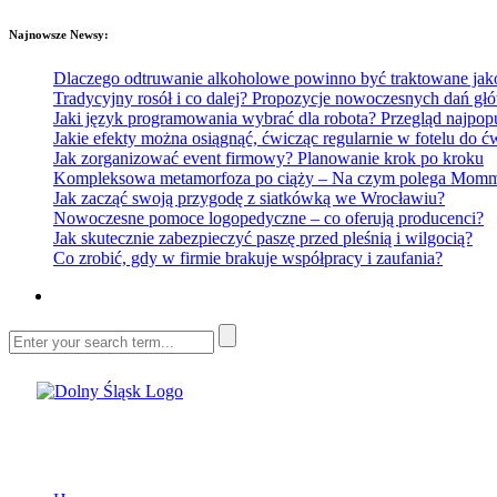
Najnowsze Newsy:
Dlaczego odtruwanie alkoholowe powinno być traktowane jako e
Tradycyjny rosół i co dalej? Propozycje nowoczesnych dań głó
Jaki język programowania wybrać dla robota? Przegląd najp
Jakie efekty można osiągnąć, ćwicząc regularnie w fotelu do
Jak zorganizować event firmowy? Planowanie krok po kroku
Kompleksowa metamorfoza po ciąży – Na czym polega Mommy 
Jak zacząć swoją przygodę z siatkówką we Wrocławiu?
Nowoczesne pomoce logopedyczne – co oferują producenci?
Jak skutecznie zabezpieczyć paszę przed pleśnią i wilgocią?
Co zrobić, gdy w firmie brakuje współpracy i zaufania?
Dolny Śląsk