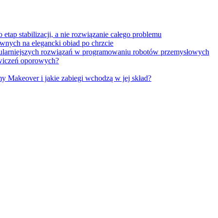
tap stabilizacji, a nie rozwiązanie całego problemu
wnych na elegancki obiad po chrzcie
opularniejszych rozwiązań w programowaniu robotów przemysłowych
 ćwiczeń oporowych?
Makeover i jakie zabiegi wchodzą w jej skład?