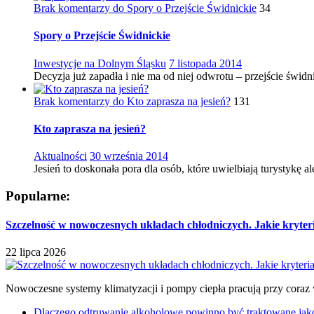
Brak komentarzy
do Spory o Przejście Świdnickie
34
Spory o Przejście Świdnickie
Inwestycje na Dolnym Śląsku
7 listopada 2014
Decyzja już zapadła i nie ma od niej odwrotu – przejście świdn
Brak komentarzy
do Kto zaprasza na jesień?
131
Kto zaprasza na jesień?
Aktualności
30 września 2014
Jesień to doskonała pora dla osób, które uwielbiają turystykę a
Popularne:
Szczelność w nowoczesnych układach chłodniczych. Jakie kryter
22 lipca 2026
Nowoczesne systemy klimatyzacji i pompy ciepła pracują przy coraz 
Dlaczego odtruwanie alkoholowe powinno być traktowane jako e