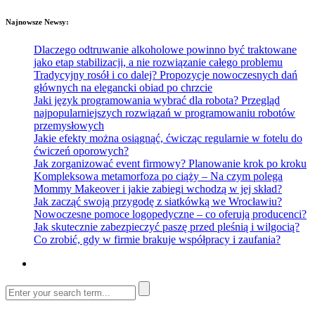
Najnowsze Newsy:
Dlaczego odtruwanie alkoholowe powinno być traktowane
jako etap stabilizacji, a nie rozwiązanie całego problemu
Tradycyjny rosół i co dalej? Propozycje nowoczesnych dań
głównych na elegancki obiad po chrzcie
Jaki język programowania wybrać dla robota? Przegląd
najpopularniejszych rozwiązań w programowaniu robotów
przemysłowych
Jakie efekty można osiągnąć, ćwicząc regularnie w fotelu do
ćwiczeń oporowych?
Jak zorganizować event firmowy? Planowanie krok po kroku
Kompleksowa metamorfoza po ciąży – Na czym polega
Mommy Makeover i jakie zabiegi wchodzą w jej skład?
Jak zacząć swoją przygodę z siatkówką we Wrocławiu?
Nowoczesne pomoce logopedyczne – co oferują producenci?
Jak skutecznie zabezpieczyć paszę przed pleśnią i wilgocią?
Co zrobić, gdy w firmie brakuje współpracy i zaufania?