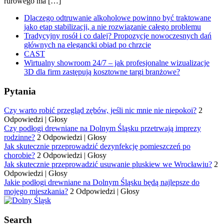
rurowego ma […]
Dlaczego odtruwanie alkoholowe powinno być traktowane
jako etap stabilizacji, a nie rozwiązanie całego problemu
Tradycyjny rosół i co dalej? Propozycje nowoczesnych dań
głównych na elegancki obiad po chrzcie
CAST
Wirtualny showroom 24/7 – jak profesjonalne wizualizacje
3D dla firm zastępują kosztowne targi branżowe?
Pytania
Czy warto robić przegląd zębów, jeśli nic mnie nie niepokoi?
2
Odpowiedzi
|
Głosy
Czy podłogi drewniane na Dolnym Śląsku przetrwają imprezy
rodzinne?
2 Odpowiedzi
|
Głosy
Jak skutecznie przeprowadzić dezynfekcję pomieszczeń po
chorobie?
2 Odpowiedzi
|
Głosy
Jak skutecznie przeprowadzić usuwanie pluskiew we Wrocławiu?
2
Odpowiedzi
|
Głosy
Jakie podłogi drewniane na Dolnym Śląsku będą najlepsze do
mojego mieszkania?
2 Odpowiedzi
|
Głosy
Search