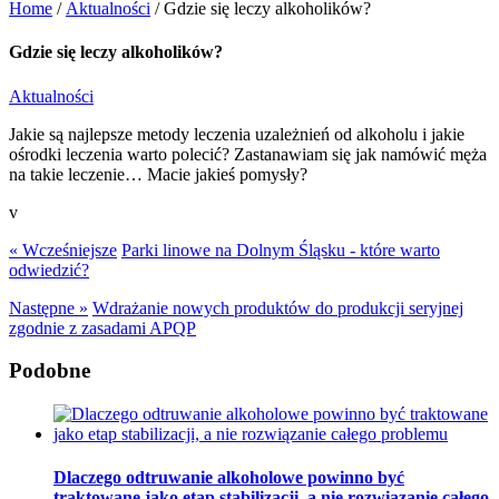
Home
/
Aktualności
/
Gdzie się leczy alkoholików?
Gdzie się leczy alkoholików?
Aktualności
Jakie są najlepsze metody leczenia uzależnień od alkoholu i jakie
ośrodki leczenia warto polecić? Zastanawiam się jak namówić męża
na takie leczenie… Macie jakieś pomysły?
v
« Wcześniejsze
Parki linowe na Dolnym Śląsku - które warto
odwiedzić?
Następne »
Wdrażanie nowych produktów do produkcji seryjnej
zgodnie z zasadami APQP
Podobne
Dlaczego odtruwanie alkoholowe powinno być
traktowane jako etap stabilizacji, a nie rozwiązanie całego