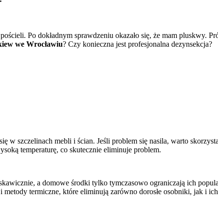
a pościeli. Po dokładnym sprawdzeniu okazało się, że mam pluskwy. Pr
kiew we Wrocławiu
? Czy konieczna jest profesjonalna dezynsekcja?
 szczelinach mebli i ścian. Jeśli problem się nasila, warto skorzysta
soką temperaturę, co skutecznie eliminuje problem.
łyskawicznie, a domowe środki tylko tymczasowo ograniczają ich popula
 metody termiczne, które eliminują zarówno dorosłe osobniki, jak i ich 