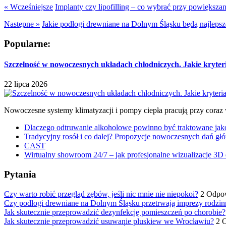
« Wcześniejsze
Implanty czy lipofilling – co wybrać przy powiększan
Następne »
Jakie podłogi drewniane na Dolnym Śląsku będą najleps
Popularne:
Szczelność w nowoczesnych układach chłodniczych. Jakie kryter
22 lipca 2026
Nowoczesne systemy klimatyzacji i pompy ciepła pracują przy coraz
Dlaczego odtruwanie alkoholowe powinno być traktowane jako e
Tradycyjny rosół i co dalej? Propozycje nowoczesnych dań głó
CAST
Wirtualny showroom 24/7 – jak profesjonalne wizualizacje 3D 
Pytania
Czy warto robić przegląd zębów, jeśli nic mnie nie niepokoi?
2 Odpo
Czy podłogi drewniane na Dolnym Śląsku przetrwają imprezy rodzin
Jak skutecznie przeprowadzić dezynfekcję pomieszczeń po chorobie?
Jak skutecznie przeprowadzić usuwanie pluskiew we Wrocławiu?
2 