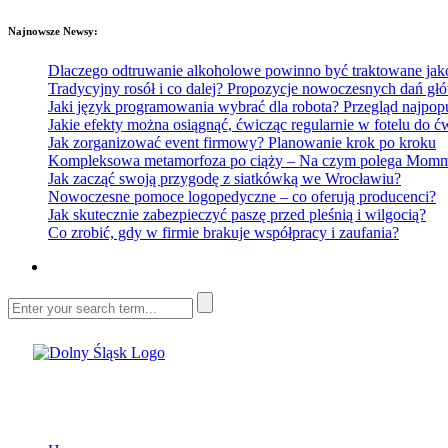
Najnowsze Newsy:
Dlaczego odtruwanie alkoholowe powinno być traktowane jako e
Tradycyjny rosół i co dalej? Propozycje nowoczesnych dań głó
Jaki język programowania wybrać dla robota? Przegląd najp
Jakie efekty można osiągnąć, ćwicząc regularnie w fotelu do
Jak zorganizować event firmowy? Planowanie krok po kroku
Kompleksowa metamorfoza po ciąży – Na czym polega Mommy 
Jak zacząć swoją przygodę z siatkówką we Wrocławiu?
Nowoczesne pomoce logopedyczne – co oferują producenci?
Jak skutecznie zabezpieczyć paszę przed pleśnią i wilgocią?
Co zrobić, gdy w firmie brakuje współpracy i zaufania?
Dolny Śląsk