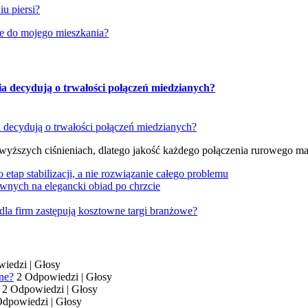
iu piersi?
ze do mojego mieszkania?
ia decydują o trwałości połączeń miedzianych?
 wyższych ciśnieniach, dlatego jakość każdego połączenia rurowego m
tap stabilizacji, a nie rozwiązanie całego problemu
wnych na elegancki obiad po chrzcie
dla firm zastępują kosztowne targi branżowe?
wiedzi
|
Głosy
ne?
2 Odpowiedzi
|
Głosy
2 Odpowiedzi
|
Głosy
Odpowiedzi
|
Głosy