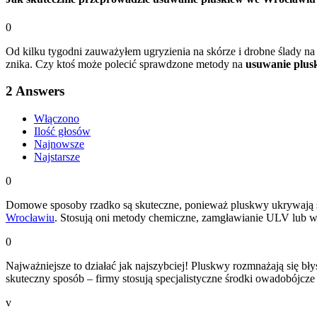
0
Od kilku tygodni zauważyłem ugryzienia na skórze i drobne ślady n
znika. Czy ktoś może polecić sprawdzone metody na
usuwanie plus
2
Answers
Włączono
Ilość głosów
Najnowsze
Najstarsze
0
Domowe sposoby rzadko są skuteczne, ponieważ pluskwy ukrywają się w
Wrocławiu
. Stosują oni metody chemiczne, zamgławianie ULV lub wy
0
Najważniejsze to działać jak najszybciej! Pluskwy rozmnażają się b
skuteczny sposób – firmy stosują specjalistyczne środki owadobójcze i
v