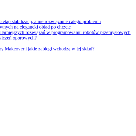
tap stabilizacji, a nie rozwiązanie całego problemu
wnych na elegancki obiad po chrzcie
opularniejszych rozwiązań w programowaniu robotów przemysłowych
 ćwiczeń oporowych?
Makeover i jakie zabiegi wchodzą w jej skład?