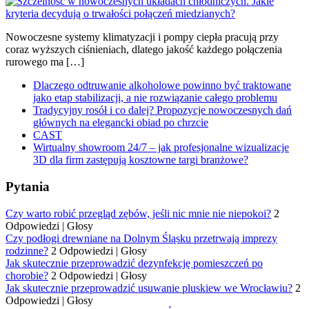
Nowoczesne systemy klimatyzacji i pompy ciepła pracują przy
coraz wyższych ciśnieniach, dlatego jakość każdego połączenia
rurowego ma […]
Dlaczego odtruwanie alkoholowe powinno być traktowane
jako etap stabilizacji, a nie rozwiązanie całego problemu
Tradycyjny rosół i co dalej? Propozycje nowoczesnych dań
głównych na elegancki obiad po chrzcie
CAST
Wirtualny showroom 24/7 – jak profesjonalne wizualizacje
3D dla firm zastępują kosztowne targi branżowe?
Pytania
Czy warto robić przegląd zębów, jeśli nic mnie nie niepokoi?
2
Odpowiedzi
|
Głosy
Czy podłogi drewniane na Dolnym Śląsku przetrwają imprezy
rodzinne?
2 Odpowiedzi
|
Głosy
Jak skutecznie przeprowadzić dezynfekcję pomieszczeń po
chorobie?
2 Odpowiedzi
|
Głosy
Jak skutecznie przeprowadzić usuwanie pluskiew we Wrocławiu?
2
Odpowiedzi
|
Głosy