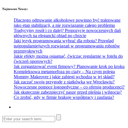
Najnowsze Newsy:
Dlaczego odtruwanie alkoholowe powinno być traktowane
jako etap stabilizacji, a nie rozwiązanie całego problemu
Tradycyjny rosół i co dalej? Propozycje nowoczesnych dań
głównych na elegancki obiad po chrzcie
Jaki język programowania wybrać dla robota? Przegląd
najpopularniejszych rozwiązań w programowaniu robotów
przemysłowych
Jakie efekty można osiągnąć, ćwicząc regularnie w fotelu do
ćwiczeń oporowych?
Jak zorganizować event firmowy? Planowanie krok po kroku
Kompleksowa metamorfoza po ciąży – Na czym polega
Mommy Makeover i jakie zabiegi wchodzą w jej skład?
Jak zacząć swoją przygodę z siatkówką we Wrocławiu?
Nowoczesne pomoce logopedyczne – co oferują producenci?
Jak skutecznie zabezpieczyć paszę przed pleśnią i wilgocią?
Co zrobić, gdy w firmie brakuje współpracy i zaufania?