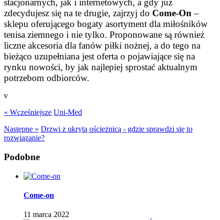
stacjonarnych, jak i internetowych, a gdy już
zdecydujesz się na te drugie, zajrzyj do
Come-On
–
sklepu oferującego bogaty asortyment dla miłośników
tenisa ziemnego i nie tylko. Proponowane są również
liczne akcesoria dla fanów piłki nożnej, a do tego na
bieżąco uzupełniana jest oferta o pojawiające się na
rynku nowości, by jak najlepiej sprostać aktualnym
potrzebom odbiorców.
v
« Wcześniejsze
Uni-Med
Następne »
Drzwi z ukrytą ościeżnicą - gdzie sprawdzi się to
rozwiązanie?
Podobne
Come-on
11 marca 2022