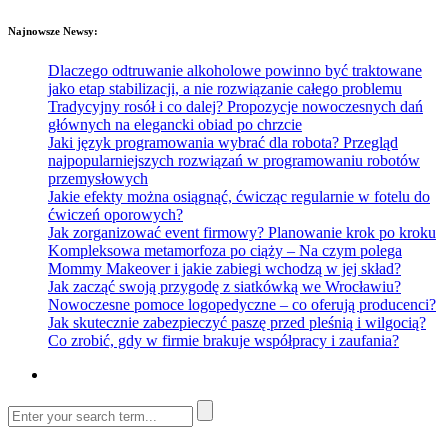
Najnowsze Newsy:
Dlaczego odtruwanie alkoholowe powinno być traktowane
jako etap stabilizacji, a nie rozwiązanie całego problemu
Tradycyjny rosół i co dalej? Propozycje nowoczesnych dań
głównych na elegancki obiad po chrzcie
Jaki język programowania wybrać dla robota? Przegląd
najpopularniejszych rozwiązań w programowaniu robotów
przemysłowych
Jakie efekty można osiągnąć, ćwicząc regularnie w fotelu do
ćwiczeń oporowych?
Jak zorganizować event firmowy? Planowanie krok po kroku
Kompleksowa metamorfoza po ciąży – Na czym polega
Mommy Makeover i jakie zabiegi wchodzą w jej skład?
Jak zacząć swoją przygodę z siatkówką we Wrocławiu?
Nowoczesne pomoce logopedyczne – co oferują producenci?
Jak skutecznie zabezpieczyć paszę przed pleśnią i wilgocią?
Co zrobić, gdy w firmie brakuje współpracy i zaufania?