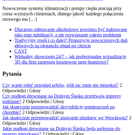
Nowoczesne systemy klimatyzacji i pompy ciepła pracują przy
coraz wyższych ciśnieniach, dlatego jakość każdego połączenia
rurowego ma […]
Dlaczego odtruwanie alkoholowe powinno być traktowane
jako etap stabilizacji, a nie rozwiązanie całego problemu
Tradycyjny rosół i co dalej? Propozycje nowoczesnych dań
głównych na elegancki obiad po chrzcie
CAST
Wirtualny showroom 24/7 – jak profesjonalne wizualizacje
3D dla firm zastępują kosztowne targi branżowe?
Pytania
Czy warto robić przegląd zębów, jeśli nic mnie nie niepokoi?
2
Odpowiedzi
|
Głosy
Czy podłogi drewniane na Dolnym Śląsku przetrwają imprezy
rodzinne?
2 Odpowiedzi
|
Głosy
Jak skutecznie przeprowadzić dezynfekcję pomieszczeń po
chorobie?
2 Odpowiedzi
|
Głosy
Jak skutecznie przeprowadzić usuwanie pluskiew we Wrocławiu?
2
Odpowiedzi
|
Głosy
Jakie podłogi drewniane na Dolnym Śląsku będą najlepsze do
mojego mieszkania?
2 Odpowiedzi
|
Głosy