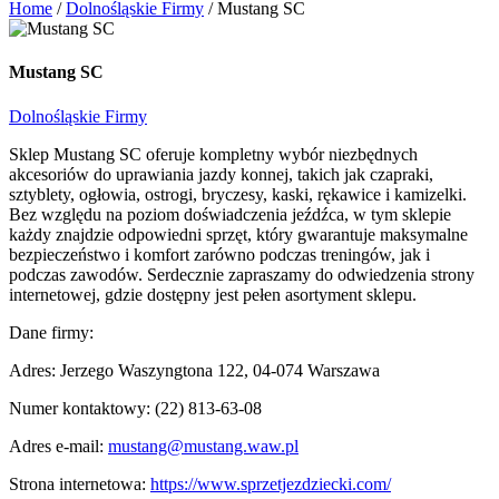
Home
/
Dolnośląskie Firmy
/
Mustang SC
Mustang SC
Dolnośląskie Firmy
Sklep Mustang SC oferuje kompletny wybór niezbędnych
akcesoriów do uprawiania jazdy konnej, takich jak czapraki,
sztyblety, ogłowia, ostrogi, bryczesy, kaski, rękawice i kamizelki.
Bez względu na poziom doświadczenia jeźdźca, w tym sklepie
każdy znajdzie odpowiedni sprzęt, który gwarantuje maksymalne
bezpieczeństwo i komfort zarówno podczas treningów, jak i
podczas zawodów. Serdecznie zapraszamy do odwiedzenia strony
internetowej, gdzie dostępny jest pełen asortyment sklepu.
Dane firmy:
Adres: Jerzego Waszyngtona 122, 04-074 Warszawa
Numer kontaktowy: (22) 813-63-08
Adres e-mail:
mustang@mustang.waw.pl
Strona internetowa:
https://www.sprzetjezdziecki.com/