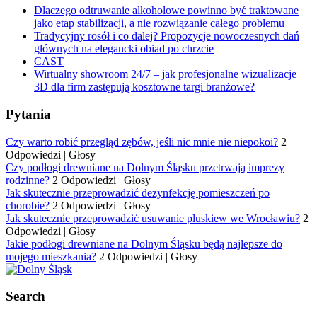
Dlaczego odtruwanie alkoholowe powinno być traktowane
jako etap stabilizacji, a nie rozwiązanie całego problemu
Tradycyjny rosół i co dalej? Propozycje nowoczesnych dań
głównych na elegancki obiad po chrzcie
CAST
Wirtualny showroom 24/7 – jak profesjonalne wizualizacje
3D dla firm zastępują kosztowne targi branżowe?
Pytania
Czy warto robić przegląd zębów, jeśli nic mnie nie niepokoi?
2
Odpowiedzi
|
Głosy
Czy podłogi drewniane na Dolnym Śląsku przetrwają imprezy
rodzinne?
2 Odpowiedzi
|
Głosy
Jak skutecznie przeprowadzić dezynfekcję pomieszczeń po
chorobie?
2 Odpowiedzi
|
Głosy
Jak skutecznie przeprowadzić usuwanie pluskiew we Wrocławiu?
2
Odpowiedzi
|
Głosy
Jakie podłogi drewniane na Dolnym Śląsku będą najlepsze do
mojego mieszkania?
2 Odpowiedzi
|
Głosy
Search