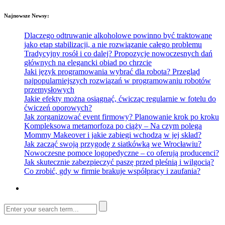
Najnowsze Newsy:
Dlaczego odtruwanie alkoholowe powinno być traktowane
jako etap stabilizacji, a nie rozwiązanie całego problemu
Tradycyjny rosół i co dalej? Propozycje nowoczesnych dań
głównych na elegancki obiad po chrzcie
Jaki język programowania wybrać dla robota? Przegląd
najpopularniejszych rozwiązań w programowaniu robotów
przemysłowych
Jakie efekty można osiągnąć, ćwicząc regularnie w fotelu do
ćwiczeń oporowych?
Jak zorganizować event firmowy? Planowanie krok po kroku
Kompleksowa metamorfoza po ciąży – Na czym polega
Mommy Makeover i jakie zabiegi wchodzą w jej skład?
Jak zacząć swoją przygodę z siatkówką we Wrocławiu?
Nowoczesne pomoce logopedyczne – co oferują producenci?
Jak skutecznie zabezpieczyć paszę przed pleśnią i wilgocią?
Co zrobić, gdy w firmie brakuje współpracy i zaufania?