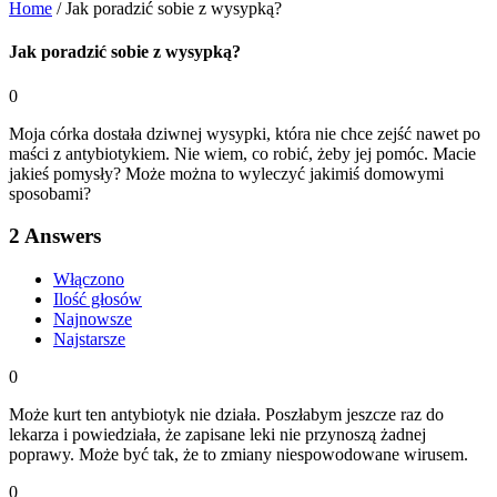
Home
/
Jak poradzić sobie z wysypką?
Jak poradzić sobie z wysypką?
0
Moja córka dostała dziwnej wysypki, która nie chce zejść nawet po
maści z antybiotykiem. Nie wiem, co robić, żeby jej pomóc. Macie
jakieś pomysły? Może można to wyleczyć jakimiś domowymi
sposobami?
2
Answers
Włączono
Ilość głosów
Najnowsze
Najstarsze
0
Może kurt ten antybiotyk nie działa. Poszłabym jeszcze raz do
lekarza i powiedziała, że zapisane leki nie przynoszą żadnej
poprawy. Może być tak, że to zmiany niespowodowane wirusem.
0