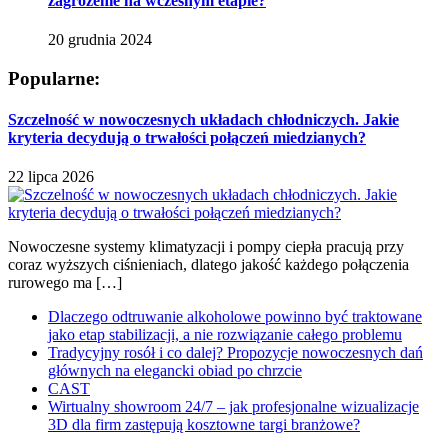
zagrożenie na wczesnym etapie?
20 grudnia 2024
Popularne:
Szczelność w nowoczesnych układach chłodniczych. Jakie
kryteria decydują o trwałości połączeń miedzianych?
22 lipca 2026
Nowoczesne systemy klimatyzacji i pompy ciepła pracują przy
coraz wyższych ciśnieniach, dlatego jakość każdego połączenia
rurowego ma […]
Dlaczego odtruwanie alkoholowe powinno być traktowane
jako etap stabilizacji, a nie rozwiązanie całego problemu
Tradycyjny rosół i co dalej? Propozycje nowoczesnych dań
głównych na elegancki obiad po chrzcie
CAST
Wirtualny showroom 24/7 – jak profesjonalne wizualizacje
3D dla firm zastępują kosztowne targi branżowe?