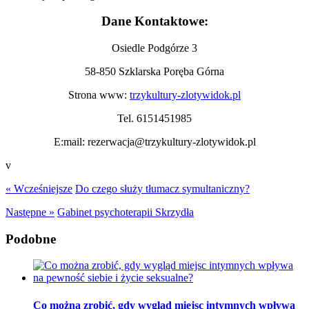
Dane Kontaktowe:
Osiedle Podgórze 3
58-850 Szklarska Poręba Górna
Strona www:
trzykultury-zlotywidok.pl
Tel. 6151451985
E:mail: rezerwacja@trzykultury-zlotywidok.pl
v
« Wcześniejsze
Do czego służy tłumacz symultaniczny?
Następne »
Gabinet psychoterapii Skrzydła
Podobne
Co można zrobić, gdy wygląd miejsc intymnych wpływa