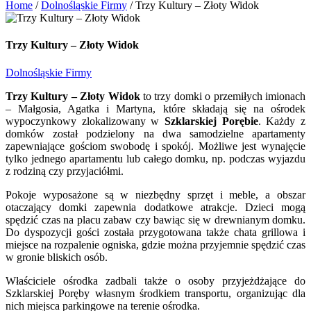
Home
/
Dolnośląskie Firmy
/
Trzy Kultury – Złoty Widok
Trzy Kultury – Złoty Widok
Dolnośląskie Firmy
Trzy Kultury – Złoty Widok
to trzy domki o przemiłych imionach
– Małgosia, Agatka i Martyna, które składają się na ośrodek
wypoczynkowy zlokalizowany w
Szklarskiej Porębie
. Każdy z
domków został podzielony na dwa samodzielne apartamenty
zapewniające gościom swobodę i spokój. Możliwe jest wynajęcie
tylko jednego apartamentu lub całego domku, np. podczas wyjazdu
z rodziną czy przyjaciółmi.
Pokoje wyposażone są w niezbędny sprzęt i meble, a obszar
otaczający domki zapewnia dodatkowe atrakcje. Dzieci mogą
spędzić czas na placu zabaw czy bawiąc się w drewnianym domku.
Do dyspozycji gości została przygotowana także chata grillowa i
miejsce na rozpalenie ogniska, gdzie można przyjemnie spędzić czas
w gronie bliskich osób.
Właściciele ośrodka zadbali także o osoby przyjeżdżające do
Szklarskiej Poręby własnym środkiem transportu, organizując dla
nich miejsca parkingowe na terenie ośrodka.