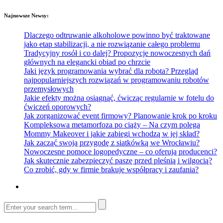
Najnowsze Newsy:
Dlaczego odtruwanie alkoholowe powinno być traktowane
jako etap stabilizacji, a nie rozwiązanie całego problemu
Tradycyjny rosół i co dalej? Propozycje nowoczesnych dań
głównych na elegancki obiad po chrzcie
Jaki język programowania wybrać dla robota? Przegląd
najpopularniejszych rozwiązań w programowaniu robotów
przemysłowych
Jakie efekty można osiągnąć, ćwicząc regularnie w fotelu do
ćwiczeń oporowych?
Jak zorganizować event firmowy? Planowanie krok po kroku
Kompleksowa metamorfoza po ciąży – Na czym polega
Mommy Makeover i jakie zabiegi wchodzą w jej skład?
Jak zacząć swoją przygodę z siatkówką we Wrocławiu?
Nowoczesne pomoce logopedyczne – co oferują producenci?
Jak skutecznie zabezpieczyć paszę przed pleśnią i wilgocią?
Co zrobić, gdy w firmie brakuje współpracy i zaufania?