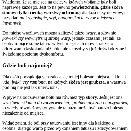
Wiadomo, że są miejsca na ciele, w których wbijanie igły boli
naprawdę każdego. Jest to na pewno
powierzchnia, gdzie skóra
stanowi tylko cienką warstwę ochronną
dla kości czy nerwów, na
przykład
na kręgosłupie, szyi, nadgarstkach, czy w miejscach
intymnych
.
Do miejsc wrażliwych można zaliczyć także
twarz
, a głównie
powieki czy wewnętrzną stronę warg
, jednak czasami jest tak, że
osoby robiące sobie tatuaż w tych miejscach mówią raczej o
odczuwaniu łaskotania niż bólu, ale te osoby są już doświadczone i
świadome poziomu dyskomfortu.
Gdzie boli najmniej?
Dla osób początkujących zaleca się mniej bolesne miejsca, takie jak
uda, łydki, czy ramiona
, na których
skóra jest grubsza,
a warstwa
pod nią nie jest tak unerwiona.
Wpływ na odczuwanie bólu ma również
typ skóry
. Jeśli jest ona
wrażliwa, skłonna do zaczerwienień, problematyczna i naczyniowa
,
to wtedy również wykonywanie tatuażu może być bardzo bolesne,
niezależnie od miejsca.
Widać zatem, że ból przy tatuowaniu jest inny dla każdego z
osobna, dlatego warto przed wykonaniem tatuażu i zdecydowaniem