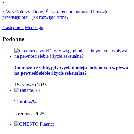
v
« Wcześniejsze
Dolny Śląsk terenem innowacji i rozwju
przedsiębiorst - jak rozwijac firmę?
Następne »
Medesign
Podobne
Co można zrobić, gdy wygląd miejsc intymnych wpływa
na pewność siebie i życie seksualne?
16 czerwca 2025
Tanatos-24
3 czerwca 2025