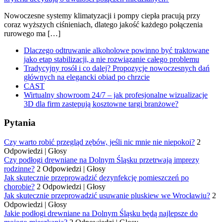
Nowoczesne systemy klimatyzacji i pompy ciepła pracują przy
coraz wyższych ciśnieniach, dlatego jakość każdego połączenia
rurowego ma […]
Dlaczego odtruwanie alkoholowe powinno być traktowane
jako etap stabilizacji, a nie rozwiązanie całego problemu
Tradycyjny rosół i co dalej? Propozycje nowoczesnych dań
głównych na elegancki obiad po chrzcie
CAST
Wirtualny showroom 24/7 – jak profesjonalne wizualizacje
3D dla firm zastępują kosztowne targi branżowe?
Pytania
Czy warto robić przegląd zębów, jeśli nic mnie nie niepokoi?
2
Odpowiedzi
|
Głosy
Czy podłogi drewniane na Dolnym Śląsku przetrwają imprezy
rodzinne?
2 Odpowiedzi
|
Głosy
Jak skutecznie przeprowadzić dezynfekcję pomieszczeń po
chorobie?
2 Odpowiedzi
|
Głosy
Jak skutecznie przeprowadzić usuwanie pluskiew we Wrocławiu?
2
Odpowiedzi
|
Głosy
Jakie podłogi drewniane na Dolnym Śląsku będą najlepsze do