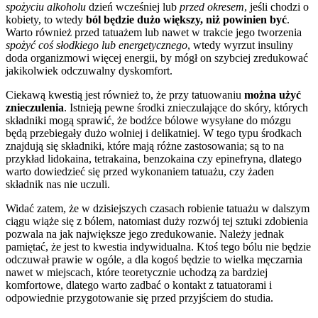
spożyciu alkoholu
dzień wcześniej lub
przed okresem
, jeśli chodzi o
kobiety, to wtedy
ból będzie dużo większy, niż powinien być
.
Warto również przed tatuażem lub nawet w trakcie jego tworzenia
spożyć coś słodkiego lub energetycznego
, wtedy wyrzut insuliny
doda organizmowi więcej energii, by mógł on szybciej zredukować
jakikolwiek odczuwalny dyskomfort.
Ciekawą kwestią jest również to, że przy tatuowaniu
można użyć
znieczulenia
. Istnieją pewne środki znieczulające do skóry, których
składniki mogą sprawić, że bodźce bólowe wysyłane do mózgu
będą przebiegały dużo wolniej i delikatniej. W tego typu środkach
znajdują się składniki, które mają różne zastosowania; są to na
przykład lidokaina, tetrakaina, benzokaina czy epinefryna, dlatego
warto dowiedzieć się przed wykonaniem tatuażu, czy żaden
składnik nas nie uczuli.
Widać zatem, że w dzisiejszych czasach robienie tatuażu w dalszym
ciągu wiąże się z bólem, natomiast duży rozwój tej sztuki zdobienia
pozwala na jak największe jego zredukowanie. Należy jednak
pamiętać, że jest to kwestia indywidualna. Ktoś tego bólu nie będzie
odczuwał prawie w ogóle, a dla kogoś będzie to wielka męczarnia
nawet w miejscach, które teoretycznie uchodzą za bardziej
komfortowe, dlatego warto zadbać o kontakt z tatuatorami i
odpowiednie przygotowanie się przed przyjściem do studia.