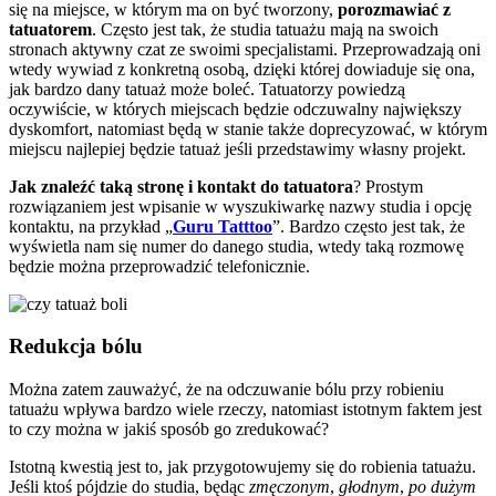
się na miejsce, w którym ma on być tworzony,
porozmawiać z
tatuatorem
. Często jest tak, że studia tatuażu mają na swoich
stronach aktywny czat ze swoimi specjalistami. Przeprowadzają oni
wtedy wywiad z konkretną osobą, dzięki której dowiaduje się ona,
jak bardzo dany tatuaż może boleć. Tatuatorzy powiedzą
oczywiście, w których miejscach będzie odczuwalny największy
dyskomfort, natomiast będą w stanie także doprecyzować, w którym
miejscu najlepiej będzie tatuaż jeśli przedstawimy własny projekt.
Jak znaleźć taką stronę i kontakt do tatuatora
? Prostym
rozwiązaniem jest wpisanie w wyszukiwarkę nazwy studia i opcję
kontaktu, na przykład „
Guru Tatttoo
”. Bardzo często jest tak, że
wyświetla nam się numer do danego studia, wtedy taką rozmowę
będzie można przeprowadzić telefonicznie.
Redukcja bólu
Można zatem zauważyć, że na odczuwanie bólu przy robieniu
tatuażu wpływa bardzo wiele rzeczy, natomiast istotnym faktem jest
to czy można w jakiś sposób go zredukować?
Istotną kwestią jest to, jak przygotowujemy się do robienia tatuażu.
Jeśli ktoś pójdzie do studia, będąc
zmęczonym
,
głodnym
,
po dużym