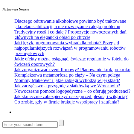
Najnowsze Newsy:
Dlaczego odtruwanie alkoholowe powinno być traktowane
jako etap stabilizacji, a nie rozwiązanie całego problemu
Tradycyjny rosół i co dalej? Propozycje nowoczesnych dań
głównych na elegancki obiad po chrzcie
Jaki język programowania wybrać dla robota? Przegląd
najpopularniejszych rozwiązań w programowaniu robotów
przemysłowych
Jakie efekty można osiągnąć, ćwicząc regularnie w fotelu do
ćwiczeń oporowych?
Jak zorganizować event firmowy? Planowanie krok po kroku
Kompleksowa metamorfoza po ciąży – Na czym polega
Mommy Makeover i jakie zabiegi wchodzą w jej skład?
Jak zacząć swoją przygodę z siatkówką we Wrocławiu?
Nowoczesne pomoce logopedyczne – co oferują producenci?
Jak skutecznie zabezpieczyć paszę przed pleśnią i wilgocią?
Co zrobić, gdy w firmie brakuje współpracy i zaufania?