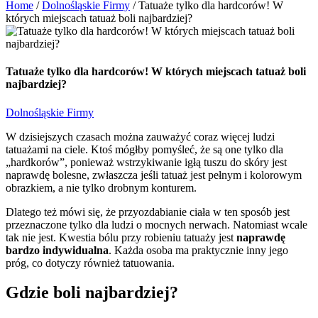
Home
/
Dolnośląskie Firmy
/
Tatuaże tylko dla hardcorów! W
których miejscach tatuaż boli najbardziej?
Tatuaże tylko dla hardcorów! W których miejscach tatuaż boli
najbardziej?
Dolnośląskie Firmy
W dzisiejszych czasach można zauważyć coraz więcej ludzi
tatuażami na ciele. Ktoś mógłby pomyśleć, że są one tylko dla
„hardkorów”, ponieważ wstrzykiwanie igłą tuszu do skóry jest
naprawdę bolesne, zwłaszcza jeśli tatuaż jest pełnym i kolorowym
obrazkiem, a nie tylko drobnym konturem.
Dlatego też mówi się, że przyozdabianie ciała w ten sposób jest
przeznaczone tylko dla ludzi o mocnych nerwach. Natomiast wcale
tak nie jest. Kwestia bólu przy robieniu tatuaży jest
naprawdę
bardzo indywidualna
. Każda osoba ma praktycznie inny jego
próg, co dotyczy również tatuowania.
Gdzie boli najbardziej?