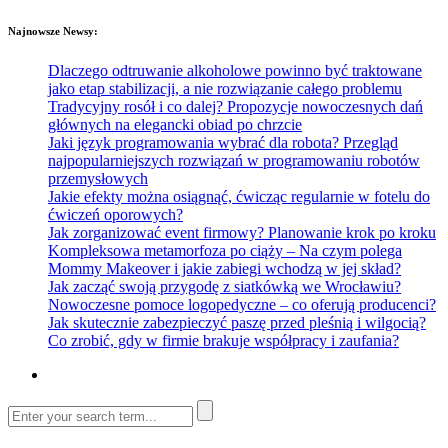
Najnowsze Newsy:
Dlaczego odtruwanie alkoholowe powinno być traktowane
jako etap stabilizacji, a nie rozwiązanie całego problemu
Tradycyjny rosół i co dalej? Propozycje nowoczesnych dań
głównych na elegancki obiad po chrzcie
Jaki język programowania wybrać dla robota? Przegląd
najpopularniejszych rozwiązań w programowaniu robotów
przemysłowych
Jakie efekty można osiągnąć, ćwicząc regularnie w fotelu do
ćwiczeń oporowych?
Jak zorganizować event firmowy? Planowanie krok po kroku
Kompleksowa metamorfoza po ciąży – Na czym polega
Mommy Makeover i jakie zabiegi wchodzą w jej skład?
Jak zacząć swoją przygodę z siatkówką we Wrocławiu?
Nowoczesne pomoce logopedyczne – co oferują producenci?
Jak skutecznie zabezpieczyć paszę przed pleśnią i wilgocią?
Co zrobić, gdy w firmie brakuje współpracy i zaufania?