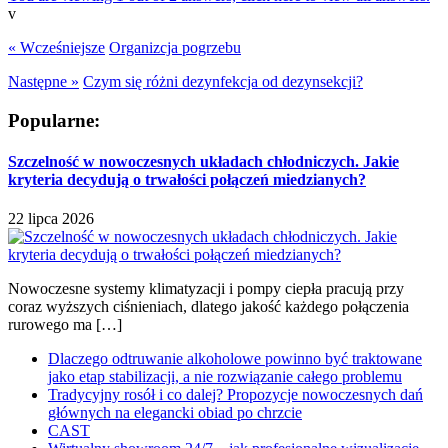
v
« Wcześniejsze
Organizcja pogrzebu
Następne »
Czym się różni dezynfekcja od dezynsekcji?
Popularne:
Szczelność w nowoczesnych układach chłodniczych. Jakie
kryteria decydują o trwałości połączeń miedzianych?
22 lipca 2026
Nowoczesne systemy klimatyzacji i pompy ciepła pracują przy
coraz wyższych ciśnieniach, dlatego jakość każdego połączenia
rurowego ma […]
Dlaczego odtruwanie alkoholowe powinno być traktowane
jako etap stabilizacji, a nie rozwiązanie całego problemu
Tradycyjny rosół i co dalej? Propozycje nowoczesnych dań
głównych na elegancki obiad po chrzcie
CAST