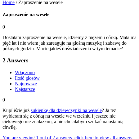
Home
/
Zaproszenie na wesele
Zaproszenie na wesele
0
Dostałam zaproszenie na wesele, idziemy z mężem i córką. Mała ma
pięć lat i nie wiem jak zareaguje na głośną muzykę i zabawę do
późnych godzin. Macie jakieś doświadczenia w tym temacie?
2
Answers
Włączono
Ilość głosów
Najnowsze
Najstarsze
0
Kupiliście już
sukienkę dla dziewczynki na wesele
? Ja też
wybieram się z córką na wesele we wrześniu i jeszcze nic
ciekawego nie znalazłam, a nie chciałabym szukać na ostatnią
chwilę.
You are viewing 1 out of 2 answers, click here to view all answers.