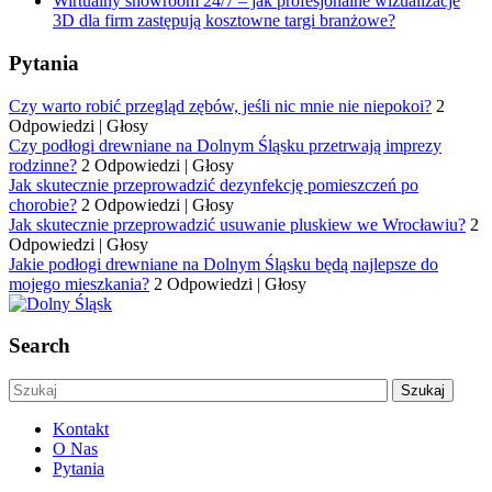
Wirtualny showroom 24/7 – jak profesjonalne wizualizacje
3D dla firm zastępują kosztowne targi branżowe?
Pytania
Czy warto robić przegląd zębów, jeśli nic mnie nie niepokoi?
2
Odpowiedzi
|
Głosy
Czy podłogi drewniane na Dolnym Śląsku przetrwają imprezy
rodzinne?
2 Odpowiedzi
|
Głosy
Jak skutecznie przeprowadzić dezynfekcję pomieszczeń po
chorobie?
2 Odpowiedzi
|
Głosy
Jak skutecznie przeprowadzić usuwanie pluskiew we Wrocławiu?
2
Odpowiedzi
|
Głosy
Jakie podłogi drewniane na Dolnym Śląsku będą najlepsze do
mojego mieszkania?
2 Odpowiedzi
|
Głosy
Search
Kontakt
O Nas
Pytania