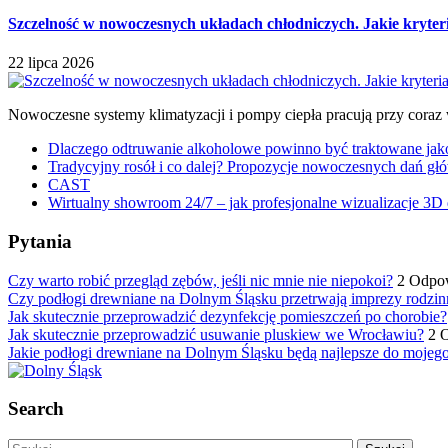
Szczelność w nowoczesnych układach chłodniczych. Jakie kryter
22 lipca 2026
Nowoczesne systemy klimatyzacji i pompy ciepła pracują przy coraz
Dlaczego odtruwanie alkoholowe powinno być traktowane jako e
Tradycyjny rosół i co dalej? Propozycje nowoczesnych dań głó
CAST
Wirtualny showroom 24/7 – jak profesjonalne wizualizacje 3D 
Pytania
Czy warto robić przegląd zębów, jeśli nic mnie nie niepokoi?
2 Odpo
Czy podłogi drewniane na Dolnym Śląsku przetrwają imprezy rodzin
Jak skutecznie przeprowadzić dezynfekcję pomieszczeń po chorobie?
Jak skutecznie przeprowadzić usuwanie pluskiew we Wrocławiu?
2 
Jakie podłogi drewniane na Dolnym Śląsku będą najlepsze do mojeg
Search