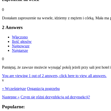
0
Dostałam zaproszenie na wesele, idziemy z mężem i córką. Mała ma p
2
Answers
Włączono
Ilość głosów
Najnowsze
Najstarsze
0
Pamiętaj, że zawsze możecie wynająć pokój jeżeli przy sali jest hote
You are viewing 1 out of 2 answers, click here to view all answers.
v
« Wcześniejsze
Organizcja pogrzebu
Następne »
Czym się różni dezynfekcja od dezynsekcji?
Popularne: