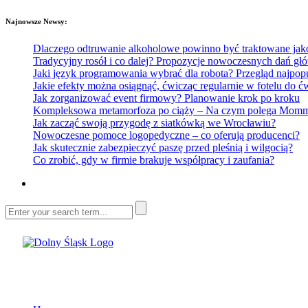
Najnowsze Newsy:
Dlaczego odtruwanie alkoholowe powinno być traktowane jako e
Tradycyjny rosół i co dalej? Propozycje nowoczesnych dań głó
Jaki język programowania wybrać dla robota? Przegląd najp
Jakie efekty można osiągnąć, ćwicząc regularnie w fotelu do
Jak zorganizować event firmowy? Planowanie krok po kroku
Kompleksowa metamorfoza po ciąży – Na czym polega Mommy 
Jak zacząć swoją przygodę z siatkówką we Wrocławiu?
Nowoczesne pomoce logopedyczne – co oferują producenci?
Jak skutecznie zabezpieczyć paszę przed pleśnią i wilgocią?
Co zrobić, gdy w firmie brakuje współpracy i zaufania?
Dolny Śląsk