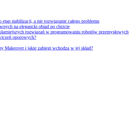
tap stabilizacji, a nie rozwiązanie całego problemu
wnych na elegancki obiad po chrzcie
opularniejszych rozwiązań w programowaniu robotów przemysłowych
 ćwiczeń oporowych?
Makeover i jakie zabiegi wchodzą w jej skład?