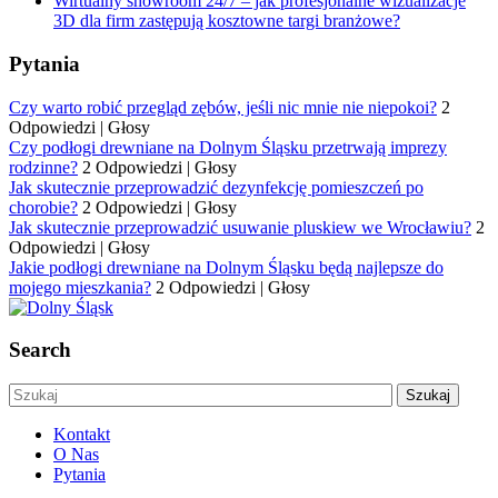
Wirtualny showroom 24/7 – jak profesjonalne wizualizacje
3D dla firm zastępują kosztowne targi branżowe?
Pytania
Czy warto robić przegląd zębów, jeśli nic mnie nie niepokoi?
2
Odpowiedzi
|
Głosy
Czy podłogi drewniane na Dolnym Śląsku przetrwają imprezy
rodzinne?
2 Odpowiedzi
|
Głosy
Jak skutecznie przeprowadzić dezynfekcję pomieszczeń po
chorobie?
2 Odpowiedzi
|
Głosy
Jak skutecznie przeprowadzić usuwanie pluskiew we Wrocławiu?
2
Odpowiedzi
|
Głosy
Jakie podłogi drewniane na Dolnym Śląsku będą najlepsze do
mojego mieszkania?
2 Odpowiedzi
|
Głosy
Search
Kontakt
O Nas
Pytania