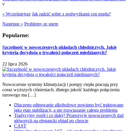
v
« Wcześniejsze
Jak radzić sobie z podwyżkami cen prądu?
Następne »
Problemy ze snem
Popularne:
Szczelność w nowoczesnych układach chłodniczych. Jakie
kryteria decydują o trwałości połączeń miedzianych?
22 lipca 2026
Nowoczesne systemy klimatyzacji i pompy ciepła pracują przy
coraz wyższych ciśnieniach, dlatego jakość każdego połączenia
rurowego ma […]
Dlaczego odtruwanie alkoholowe powinno być traktowane
jako etap stabilizacji, a nie rozwiązanie całego problemu
Tradycyjny rosół i co dalej? Propozycje nowoczesnych dań
głównych na elegancki obiad po chrzcie
CAST