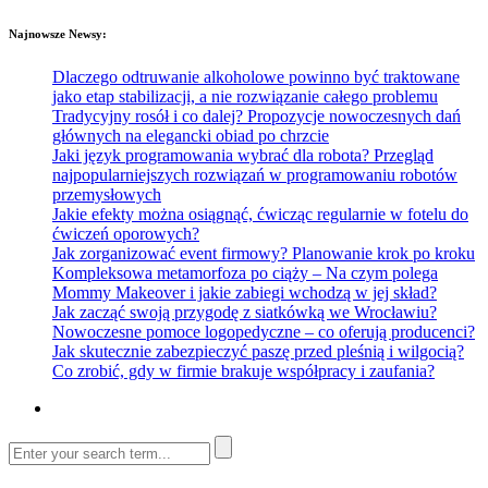
Najnowsze Newsy:
Dlaczego odtruwanie alkoholowe powinno być traktowane
jako etap stabilizacji, a nie rozwiązanie całego problemu
Tradycyjny rosół i co dalej? Propozycje nowoczesnych dań
głównych na elegancki obiad po chrzcie
Jaki język programowania wybrać dla robota? Przegląd
najpopularniejszych rozwiązań w programowaniu robotów
przemysłowych
Jakie efekty można osiągnąć, ćwicząc regularnie w fotelu do
ćwiczeń oporowych?
Jak zorganizować event firmowy? Planowanie krok po kroku
Kompleksowa metamorfoza po ciąży – Na czym polega
Mommy Makeover i jakie zabiegi wchodzą w jej skład?
Jak zacząć swoją przygodę z siatkówką we Wrocławiu?
Nowoczesne pomoce logopedyczne – co oferują producenci?
Jak skutecznie zabezpieczyć paszę przed pleśnią i wilgocią?
Co zrobić, gdy w firmie brakuje współpracy i zaufania?