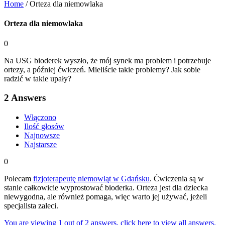
Home
/
Orteza dla niemowlaka
Orteza dla niemowlaka
0
Na USG bioderek wyszło, że mój synek ma problem i potrzebuje
ortezy, a później ćwiczeń. Mieliście takie problemy? Jak sobie
radzić w takie upały?
2
Answers
Włączono
Ilość głosów
Najnowsze
Najstarsze
0
Polecam
fizjoterapeutę niemowląt w Gdańsku
. Ćwiczenia są w
stanie całkowicie wyprostować bioderka. Orteza jest dla dziecka
niewygodna, ale również pomaga, więc warto jej używać, jeżeli
specjalista zaleci.
You are viewing 1 out of 2 answers, click here to view all answers.