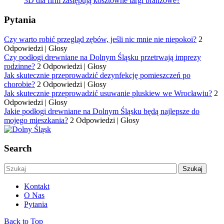
3D dla firm zastępują kosztowne targi branżowe?
Pytania
Czy warto robić przegląd zębów, jeśli nic mnie nie niepokoi?
2
Odpowiedzi
|
Głosy
Czy podłogi drewniane na Dolnym Śląsku przetrwają imprezy
rodzinne?
2 Odpowiedzi
|
Głosy
Jak skutecznie przeprowadzić dezynfekcję pomieszczeń po
chorobie?
2 Odpowiedzi
|
Głosy
Jak skutecznie przeprowadzić usuwanie pluskiew we Wrocławiu?
2
Odpowiedzi
|
Głosy
Jakie podłogi drewniane na Dolnym Śląsku będą najlepsze do
mojego mieszkania?
2 Odpowiedzi
|
Głosy
Search
Kontakt
O Nas
Pytania
Back to Top