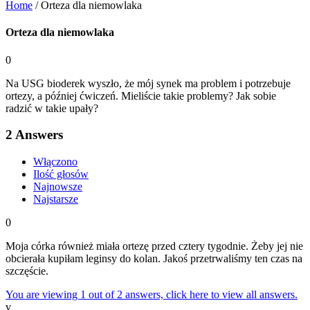
Home
/
Orteza dla niemowlaka
Orteza dla niemowlaka
0
Na USG bioderek wyszło, że mój synek ma problem i potrzebuje
ortezy, a później ćwiczeń. Mieliście takie problemy? Jak sobie
radzić w takie upały?
2
Answers
Włączono
Ilość głosów
Najnowsze
Najstarsze
0
Moja córka również miała ortezę przed cztery tygodnie. Żeby jej nie
obcierała kupiłam leginsy do kolan. Jakoś przetrwaliśmy ten czas na
szczęście.
You are viewing 1 out of 2 answers, click here to view all answers.
v