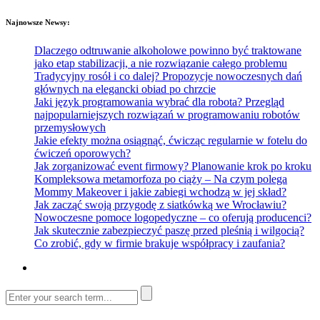
Najnowsze Newsy:
Dlaczego odtruwanie alkoholowe powinno być traktowane
jako etap stabilizacji, a nie rozwiązanie całego problemu
Tradycyjny rosół i co dalej? Propozycje nowoczesnych dań
głównych na elegancki obiad po chrzcie
Jaki język programowania wybrać dla robota? Przegląd
najpopularniejszych rozwiązań w programowaniu robotów
przemysłowych
Jakie efekty można osiągnąć, ćwicząc regularnie w fotelu do
ćwiczeń oporowych?
Jak zorganizować event firmowy? Planowanie krok po kroku
Kompleksowa metamorfoza po ciąży – Na czym polega
Mommy Makeover i jakie zabiegi wchodzą w jej skład?
Jak zacząć swoją przygodę z siatkówką we Wrocławiu?
Nowoczesne pomoce logopedyczne – co oferują producenci?
Jak skutecznie zabezpieczyć paszę przed pleśnią i wilgocią?
Co zrobić, gdy w firmie brakuje współpracy i zaufania?