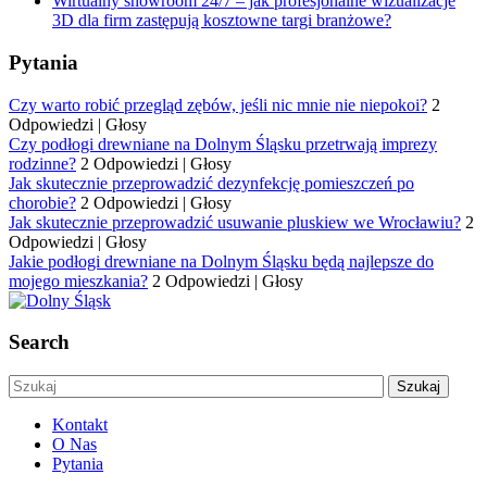
Wirtualny showroom 24/7 – jak profesjonalne wizualizacje
3D dla firm zastępują kosztowne targi branżowe?
Pytania
Czy warto robić przegląd zębów, jeśli nic mnie nie niepokoi?
2
Odpowiedzi
|
Głosy
Czy podłogi drewniane na Dolnym Śląsku przetrwają imprezy
rodzinne?
2 Odpowiedzi
|
Głosy
Jak skutecznie przeprowadzić dezynfekcję pomieszczeń po
chorobie?
2 Odpowiedzi
|
Głosy
Jak skutecznie przeprowadzić usuwanie pluskiew we Wrocławiu?
2
Odpowiedzi
|
Głosy
Jakie podłogi drewniane na Dolnym Śląsku będą najlepsze do
mojego mieszkania?
2 Odpowiedzi
|
Głosy
Search
Kontakt
O Nas
Pytania