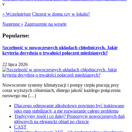
v
« Wcześniejsze
Chrzest w domu czy w lokalu?
Następne »
Zaproszenie na wesele
Popularne:
Szczelność w nowoczesnych układach chłodniczych. Jakie
kryteria decydują o trwałości połączeń miedzianych?
22 lipca 2026
Nowoczesne systemy klimatyzacji i pompy ciepła pracują przy
coraz wyższych ciśnieniach, dlatego jakość każdego połączenia
rurowego ma […]
Dlaczego odtruwanie alkoholowe powinno być traktowane
jako etap stabilizacji, a nie rozwiązanie całego problemu
Tradycyjny rosół i co dalej? Propozycje nowoczesnych dań
głównych na elegancki obiad po chrzcie
CAST