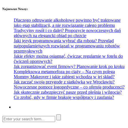
Najnowsze Newsy:
Dlaczego odtruwanie alkoholowe powinno być traktowane
jako etap stabilizacji, a nie rozwiązanie całego problemu
Tradycyjny rosół i co dalej? Propozycje nowoczesnych dań
głównych na elegancki obiad po chrzcie
Jaki język programowania wybrać dla robota? Przegląd
najpopularniejszych rozwiązań w programowaniu robotów
przemysłowych
Jakie efekty można osiągnąć, ćwicząc regularnie w fotelu do
ćwiczeń oporowych?
Jak zorganizować event firmowy? Planowanie krok po kroku
Kompleksowa metamorfoza po ciąży – Na czym polega
Mommy Makeover i jakie zabiegi wchodzą w jej skład?
Jak zacząć swoją przygodę z siatkówką we Wrocławiu?
Nowoczesne pomoce logopedyczne – co oferują producenci?
Jak skutecznie zabezpieczyć paszę przed pleśnią i wilgocią?
Co zrobić, gdy w firmie brakuje współpracy i zaufania?