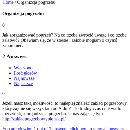
Home
/
Organizcja pogrzebu
Organizcja pogrzebu
0
Jak zorganizować pogrzeb? Na co trzeba zwrócić uwagę i co trzeba
załatwić? Obawiam się, że w stresie i żałobie mogłam o czymś
zapomnieć.
2
Answers
Włączono
Ilość głosów
Najnowsze
Najstarsze
0
Jeżeli masz taką możliwość, to najlepiej znaleźć zakład pogrzebowy,
który zajmie się wszystkim od A do Z. To trudny czas i nie warto
męczyć się z organizacją pogrzebu. U nas zajął się tym
http://zakladpogrzebowyplonsk.pl/
You are viewing 1 out of 2 answers, click here to view all answers.