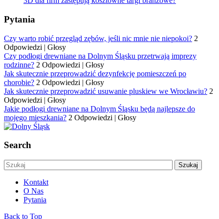
3D dla firm zastępują kosztowne targi branżowe?
Pytania
Czy warto robić przegląd zębów, jeśli nic mnie nie niepokoi?
2
Odpowiedzi
|
Głosy
Czy podłogi drewniane na Dolnym Śląsku przetrwają imprezy
rodzinne?
2 Odpowiedzi
|
Głosy
Jak skutecznie przeprowadzić dezynfekcję pomieszczeń po
chorobie?
2 Odpowiedzi
|
Głosy
Jak skutecznie przeprowadzić usuwanie pluskiew we Wrocławiu?
2
Odpowiedzi
|
Głosy
Jakie podłogi drewniane na Dolnym Śląsku będą najlepsze do
mojego mieszkania?
2 Odpowiedzi
|
Głosy
Search
Kontakt
O Nas
Pytania
Back to Top