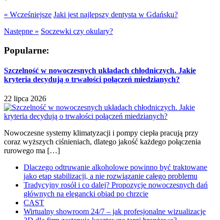
« Wcześniejsze
Jaki jest najlepszy dentysta w Gdańsku?
Następne »
Soczewki czy okulary?
Popularne:
Szczelność w nowoczesnych układach chłodniczych. Jakie
kryteria decydują o trwałości połączeń miedzianych?
22 lipca 2026
Nowoczesne systemy klimatyzacji i pompy ciepła pracują przy
coraz wyższych ciśnieniach, dlatego jakość każdego połączenia
rurowego ma […]
Dlaczego odtruwanie alkoholowe powinno być traktowane
jako etap stabilizacji, a nie rozwiązanie całego problemu
Tradycyjny rosół i co dalej? Propozycje nowoczesnych dań
głównych na elegancki obiad po chrzcie
CAST
Wirtualny showroom 24/7 – jak profesjonalne wizualizacje