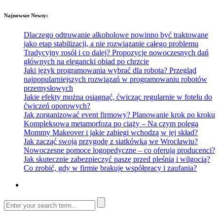
Najnowsze Newsy:
Dlaczego odtruwanie alkoholowe powinno być traktowane
jako etap stabilizacji, a nie rozwiązanie całego problemu
Tradycyjny rosół i co dalej? Propozycje nowoczesnych dań
głównych na elegancki obiad po chrzcie
Jaki język programowania wybrać dla robota? Przegląd
najpopularniejszych rozwiązań w programowaniu robotów
przemysłowych
Jakie efekty można osiągnąć, ćwicząc regularnie w fotelu do
ćwiczeń oporowych?
Jak zorganizować event firmowy? Planowanie krok po kroku
Kompleksowa metamorfoza po ciąży – Na czym polega
Mommy Makeover i jakie zabiegi wchodzą w jej skład?
Jak zacząć swoją przygodę z siatkówką we Wrocławiu?
Nowoczesne pomoce logopedyczne – co oferują producenci?
Jak skutecznie zabezpieczyć paszę przed pleśnią i wilgocią?
Co zrobić, gdy w firmie brakuje współpracy i zaufania?