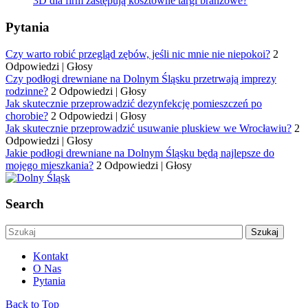
3D dla firm zastępują kosztowne targi branżowe?
Pytania
Czy warto robić przegląd zębów, jeśli nic mnie nie niepokoi?
2
Odpowiedzi
|
Głosy
Czy podłogi drewniane na Dolnym Śląsku przetrwają imprezy
rodzinne?
2 Odpowiedzi
|
Głosy
Jak skutecznie przeprowadzić dezynfekcję pomieszczeń po
chorobie?
2 Odpowiedzi
|
Głosy
Jak skutecznie przeprowadzić usuwanie pluskiew we Wrocławiu?
2
Odpowiedzi
|
Głosy
Jakie podłogi drewniane na Dolnym Śląsku będą najlepsze do
mojego mieszkania?
2 Odpowiedzi
|
Głosy
Search
Kontakt
O Nas
Pytania
Back to Top