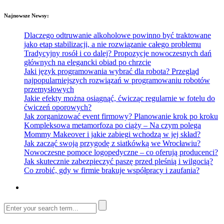
Najnowsze Newsy:
Dlaczego odtruwanie alkoholowe powinno być traktowane
jako etap stabilizacji, a nie rozwiązanie całego problemu
Tradycyjny rosół i co dalej? Propozycje nowoczesnych dań
głównych na elegancki obiad po chrzcie
Jaki język programowania wybrać dla robota? Przegląd
najpopularniejszych rozwiązań w programowaniu robotów
przemysłowych
Jakie efekty można osiągnąć, ćwicząc regularnie w fotelu do
ćwiczeń oporowych?
Jak zorganizować event firmowy? Planowanie krok po kroku
Kompleksowa metamorfoza po ciąży – Na czym polega
Mommy Makeover i jakie zabiegi wchodzą w jej skład?
Jak zacząć swoją przygodę z siatkówką we Wrocławiu?
Nowoczesne pomoce logopedyczne – co oferują producenci?
Jak skutecznie zabezpieczyć paszę przed pleśnią i wilgocią?
Co zrobić, gdy w firmie brakuje współpracy i zaufania?