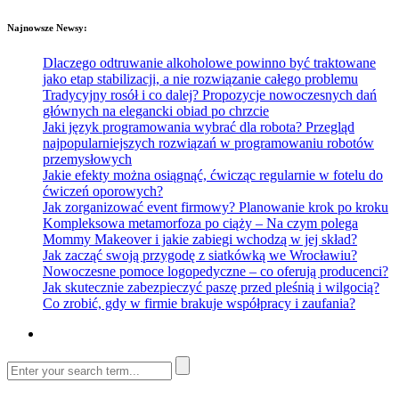
Najnowsze Newsy:
Dlaczego odtruwanie alkoholowe powinno być traktowane
jako etap stabilizacji, a nie rozwiązanie całego problemu
Tradycyjny rosół i co dalej? Propozycje nowoczesnych dań
głównych na elegancki obiad po chrzcie
Jaki język programowania wybrać dla robota? Przegląd
najpopularniejszych rozwiązań w programowaniu robotów
przemysłowych
Jakie efekty można osiągnąć, ćwicząc regularnie w fotelu do
ćwiczeń oporowych?
Jak zorganizować event firmowy? Planowanie krok po kroku
Kompleksowa metamorfoza po ciąży – Na czym polega
Mommy Makeover i jakie zabiegi wchodzą w jej skład?
Jak zacząć swoją przygodę z siatkówką we Wrocławiu?
Nowoczesne pomoce logopedyczne – co oferują producenci?
Jak skutecznie zabezpieczyć paszę przed pleśnią i wilgocią?
Co zrobić, gdy w firmie brakuje współpracy i zaufania?