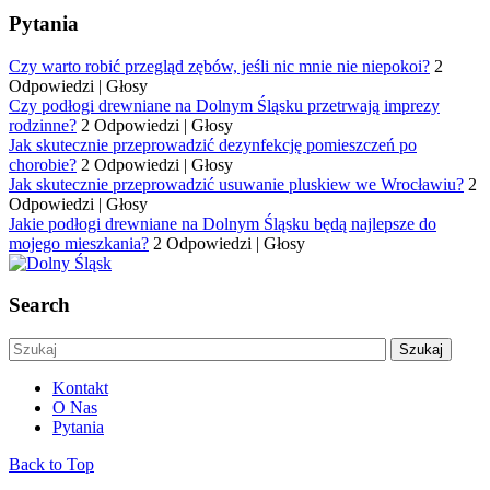
Pytania
Czy warto robić przegląd zębów, jeśli nic mnie nie niepokoi?
2
Odpowiedzi
|
Głosy
Czy podłogi drewniane na Dolnym Śląsku przetrwają imprezy
rodzinne?
2 Odpowiedzi
|
Głosy
Jak skutecznie przeprowadzić dezynfekcję pomieszczeń po
chorobie?
2 Odpowiedzi
|
Głosy
Jak skutecznie przeprowadzić usuwanie pluskiew we Wrocławiu?
2
Odpowiedzi
|
Głosy
Jakie podłogi drewniane na Dolnym Śląsku będą najlepsze do
mojego mieszkania?
2 Odpowiedzi
|
Głosy
Search
Kontakt
O Nas
Pytania
Back to Top