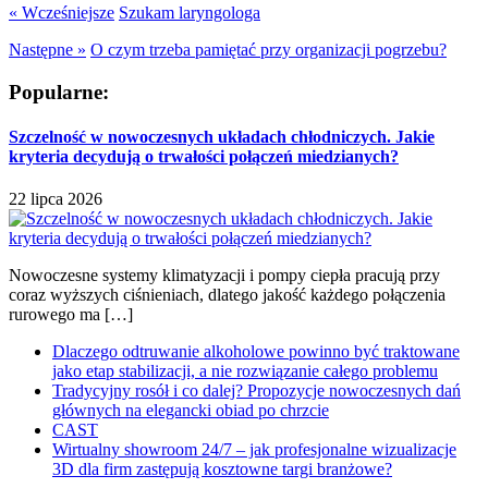
« Wcześniejsze
Szukam laryngologa
Następne »
O czym trzeba pamiętać przy organizacji pogrzebu?
Popularne:
Szczelność w nowoczesnych układach chłodniczych. Jakie
kryteria decydują o trwałości połączeń miedzianych?
22 lipca 2026
Nowoczesne systemy klimatyzacji i pompy ciepła pracują przy
coraz wyższych ciśnieniach, dlatego jakość każdego połączenia
rurowego ma […]
Dlaczego odtruwanie alkoholowe powinno być traktowane
jako etap stabilizacji, a nie rozwiązanie całego problemu
Tradycyjny rosół i co dalej? Propozycje nowoczesnych dań
głównych na elegancki obiad po chrzcie
CAST
Wirtualny showroom 24/7 – jak profesjonalne wizualizacje
3D dla firm zastępują kosztowne targi branżowe?