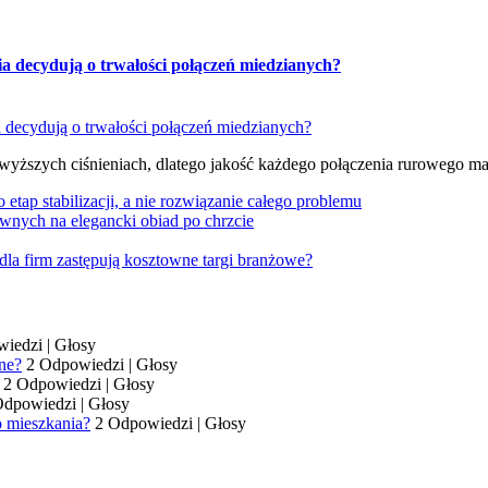
ia decydują o trwałości połączeń miedzianych?
 wyższych ciśnieniach, dlatego jakość każdego połączenia rurowego m
tap stabilizacji, a nie rozwiązanie całego problemu
wnych na elegancki obiad po chrzcie
dla firm zastępują kosztowne targi branżowe?
wiedzi
|
Głosy
ne?
2 Odpowiedzi
|
Głosy
2 Odpowiedzi
|
Głosy
Odpowiedzi
|
Głosy
o mieszkania?
2 Odpowiedzi
|
Głosy