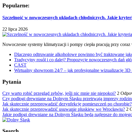
Popularne:
Szczelność w nowoczesnych układach chłodniczych. Jakie kryter
22 lipca 2026
Nowoczesne systemy klimatyzacji i pompy ciepła pracują przy coraz
Dlaczego odtruwanie alkoholowe powinno być traktowane jako e
Tradycyjny rosół i co dalej? Propozycje nowoczesnych dań głó
CAST
Wirtualny showroom 24/7 – jak profesjonalne wizualizacje 3D 
Pytania
Czy warto robić przegląd zębów, jeśli nic mnie nie niepokoi?
2 Odpo
Czy podłogi drewniane na Dolnym Śląsku przetrwają imprezy rodzin
Jak skutecznie przeprowadzić dezynfekcję pomieszczeń po chorobie?
Jak skutecznie przeprowadzić usuwanie pluskiew we Wrocławiu?
2 
Jakie podłogi drewniane na Dolnym Śląsku będą najlepsze do mojeg
Search