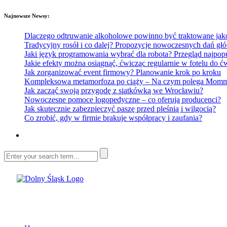
Najnowsze Newsy:
Dlaczego odtruwanie alkoholowe powinno być traktowane jako e
Tradycyjny rosół i co dalej? Propozycje nowoczesnych dań głó
Jaki język programowania wybrać dla robota? Przegląd najp
Jakie efekty można osiągnąć, ćwicząc regularnie w fotelu do
Jak zorganizować event firmowy? Planowanie krok po kroku
Kompleksowa metamorfoza po ciąży – Na czym polega Mommy 
Jak zacząć swoją przygodę z siatkówką we Wrocławiu?
Nowoczesne pomoce logopedyczne – co oferują producenci?
Jak skutecznie zabezpieczyć paszę przed pleśnią i wilgocią?
Co zrobić, gdy w firmie brakuje współpracy i zaufania?
Dolny Śląsk