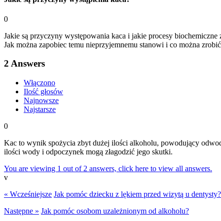
0
Jakie są przyczyny występowania kaca i jakie procesy biochemicz
Jak można zapobiec temu nieprzyjemnemu stanowi i co można zrobić,
2
Answers
Włączono
Ilość głosów
Najnowsze
Najstarsze
0
Kac to wynik spożycia zbyt dużej ilości alkoholu, powodujący odwo
ilości wody i odpoczynek mogą złagodzić jego skutki.
You are viewing 1 out of 2 answers, click here to view all answers.
v
« Wcześniejsze
Jak pomóc dziecku z lękiem przed wizytą u dentysty?
Następne »
Jak pomóc osobom uzależnionym od alkoholu?