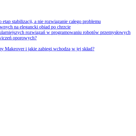
tap stabilizacji, a nie rozwiązanie całego problemu
wnych na elegancki obiad po chrzcie
opularniejszych rozwiązań w programowaniu robotów przemysłowych
 ćwiczeń oporowych?
Makeover i jakie zabiegi wchodzą w jej skład?