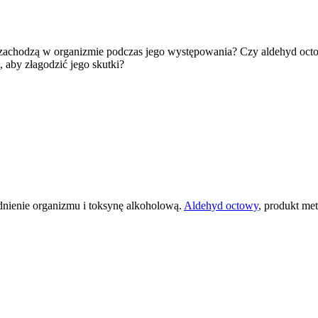
ne zachodzą w organizmie podczas jego występowania? Czy aldehyd oc
 aby złagodzić jego skutki?
dnienie organizmu i toksynę alkoholową.
Aldehyd octowy
, produkt me