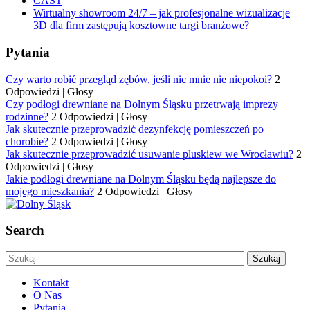
CAST
Wirtualny showroom 24/7 – jak profesjonalne wizualizacje
3D dla firm zastępują kosztowne targi branżowe?
Pytania
Czy warto robić przegląd zębów, jeśli nic mnie nie niepokoi?
2
Odpowiedzi
|
Głosy
Czy podłogi drewniane na Dolnym Śląsku przetrwają imprezy
rodzinne?
2 Odpowiedzi
|
Głosy
Jak skutecznie przeprowadzić dezynfekcję pomieszczeń po
chorobie?
2 Odpowiedzi
|
Głosy
Jak skutecznie przeprowadzić usuwanie pluskiew we Wrocławiu?
2
Odpowiedzi
|
Głosy
Jakie podłogi drewniane na Dolnym Śląsku będą najlepsze do
mojego mieszkania?
2 Odpowiedzi
|
Głosy
Search
Kontakt
O Nas
Pytania