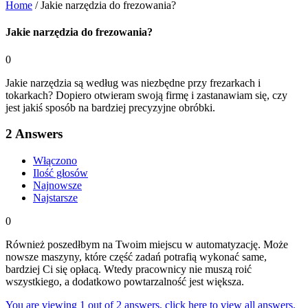
Home
/
Jakie narzędzia do frezowania?
Jakie narzędzia do frezowania?
0
Jakie narzędzia są według was niezbędne przy frezarkach i
tokarkach? Dopiero otwieram swoją firmę i zastanawiam się, czy
jest jakiś sposób na bardziej precyzyjne obróbki.
2
Answers
Włączono
Ilość głosów
Najnowsze
Najstarsze
0
Również poszedłbym na Twoim miejscu w automatyzację. Może
nowsze maszyny, które część zadań potrafią wykonać same,
bardziej Ci się opłacą. Wtedy pracownicy nie muszą roić
wszystkiego, a dodatkowo powtarzalność jest większa.
You are viewing 1 out of 2 answers, click here to view all answers.