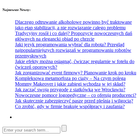
Najnowsze Newsy:
Dlaczego odtruwanie alkoholowe powinno być traktowane
jako etap stabilizacji, a nie rozwiązanie całego problemu
Tradycyjny rosół i co dalej? Propozycje nowoczesnych dań
głównych na elegancki obiad po chrzcie
Jaki język programowania wybrać dla robota? Przegląd
najpopularniejszych rozwiązań w programowaniu robotów
przemysłowych
Jakie efekty można osiągnąć, ćwicząc regularnie w fotelu do
ćwiczeń oporowych?
Jak zorganizować event firmowy? Planowanie krok po kroku
Kompleksowa metamorfoza po ciąży – Na czym polega
Mommy Makeover i jakie zabiegi wchodzą w jej skład?
Jak zacząć swoją przygodę z siatkówką we Wrocławiu?
Nowoczesne pomoce logopedyczne – co oferują producenci?
Jak skutecznie zabezpieczyć paszę przed pleśnią i wilgocią?
Co zrobić, gdy w firmie brakuje współpracy i zaufania?