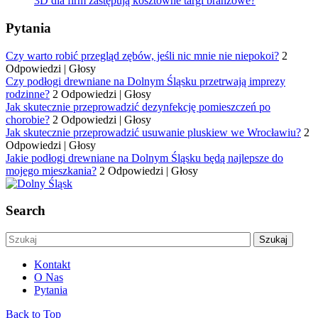
3D dla firm zastępują kosztowne targi branżowe?
Pytania
Czy warto robić przegląd zębów, jeśli nic mnie nie niepokoi?
2
Odpowiedzi
|
Głosy
Czy podłogi drewniane na Dolnym Śląsku przetrwają imprezy
rodzinne?
2 Odpowiedzi
|
Głosy
Jak skutecznie przeprowadzić dezynfekcję pomieszczeń po
chorobie?
2 Odpowiedzi
|
Głosy
Jak skutecznie przeprowadzić usuwanie pluskiew we Wrocławiu?
2
Odpowiedzi
|
Głosy
Jakie podłogi drewniane na Dolnym Śląsku będą najlepsze do
mojego mieszkania?
2 Odpowiedzi
|
Głosy
Search
Kontakt
O Nas
Pytania
Back to Top