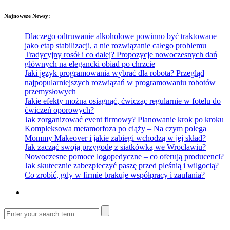
Najnowsze Newsy:
Dlaczego odtruwanie alkoholowe powinno być traktowane
jako etap stabilizacji, a nie rozwiązanie całego problemu
Tradycyjny rosół i co dalej? Propozycje nowoczesnych dań
głównych na elegancki obiad po chrzcie
Jaki język programowania wybrać dla robota? Przegląd
najpopularniejszych rozwiązań w programowaniu robotów
przemysłowych
Jakie efekty można osiągnąć, ćwicząc regularnie w fotelu do
ćwiczeń oporowych?
Jak zorganizować event firmowy? Planowanie krok po kroku
Kompleksowa metamorfoza po ciąży – Na czym polega
Mommy Makeover i jakie zabiegi wchodzą w jej skład?
Jak zacząć swoją przygodę z siatkówką we Wrocławiu?
Nowoczesne pomoce logopedyczne – co oferują producenci?
Jak skutecznie zabezpieczyć paszę przed pleśnią i wilgocią?
Co zrobić, gdy w firmie brakuje współpracy i zaufania?