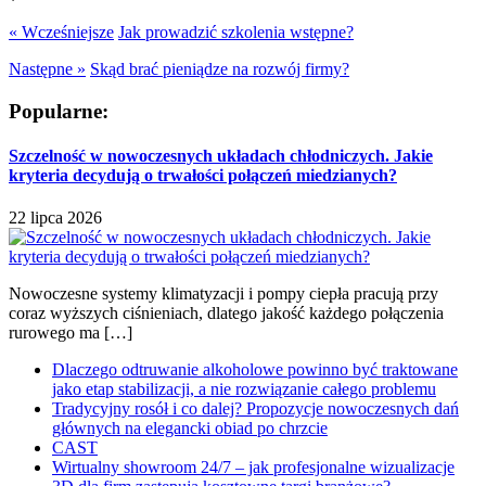
« Wcześniejsze
Jak prowadzić szkolenia wstępne?
Następne »
Skąd brać pieniądze na rozwój firmy?
Popularne:
Szczelność w nowoczesnych układach chłodniczych. Jakie
kryteria decydują o trwałości połączeń miedzianych?
22 lipca 2026
Nowoczesne systemy klimatyzacji i pompy ciepła pracują przy
coraz wyższych ciśnieniach, dlatego jakość każdego połączenia
rurowego ma […]
Dlaczego odtruwanie alkoholowe powinno być traktowane
jako etap stabilizacji, a nie rozwiązanie całego problemu
Tradycyjny rosół i co dalej? Propozycje nowoczesnych dań
głównych na elegancki obiad po chrzcie
CAST
Wirtualny showroom 24/7 – jak profesjonalne wizualizacje