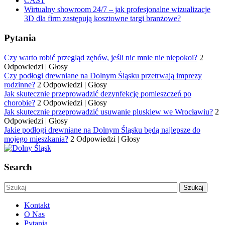
CAST
Wirtualny showroom 24/7 – jak profesjonalne wizualizacje
3D dla firm zastępują kosztowne targi branżowe?
Pytania
Czy warto robić przegląd zębów, jeśli nic mnie nie niepokoi?
2
Odpowiedzi
|
Głosy
Czy podłogi drewniane na Dolnym Śląsku przetrwają imprezy
rodzinne?
2 Odpowiedzi
|
Głosy
Jak skutecznie przeprowadzić dezynfekcję pomieszczeń po
chorobie?
2 Odpowiedzi
|
Głosy
Jak skutecznie przeprowadzić usuwanie pluskiew we Wrocławiu?
2
Odpowiedzi
|
Głosy
Jakie podłogi drewniane na Dolnym Śląsku będą najlepsze do
mojego mieszkania?
2 Odpowiedzi
|
Głosy
Search
Kontakt
O Nas
Pytania