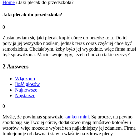
Home
/
Jaki plecak do przedszkola?
Jaki plecak do przedszkola?
0
Zastanawiam się jaki plecak kupić córce do przedszkola. Do tej
pory ja jej wszystko nosiłam, jednak teraz coraz częściej chce być
samodzielna. Chciałabym, żeby było jej wygodnie, więc firma musi
być sprawdzona. Macie swoje typy, jeżeli chodzi o takie rzeczy?
2
Answers
Włączono
Ilość głosów
Najnowsze
Najstarsze
0
Myślę, że powinnaś sprawdzić
kanken mini
. Są urocze, na pewno
spodobają się Twojej córce, dodatkowo mają mnóstwo kolorów i
wzorów, więc możecie wybrać ten najładniejszy jej zdaniem. Firma
funkcjonuje od dawna i stawia właśnie na zdrowe plecy.