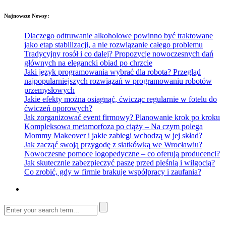
Najnowsze Newsy:
Dlaczego odtruwanie alkoholowe powinno być traktowane
jako etap stabilizacji, a nie rozwiązanie całego problemu
Tradycyjny rosół i co dalej? Propozycje nowoczesnych dań
głównych na elegancki obiad po chrzcie
Jaki język programowania wybrać dla robota? Przegląd
najpopularniejszych rozwiązań w programowaniu robotów
przemysłowych
Jakie efekty można osiągnąć, ćwicząc regularnie w fotelu do
ćwiczeń oporowych?
Jak zorganizować event firmowy? Planowanie krok po kroku
Kompleksowa metamorfoza po ciąży – Na czym polega
Mommy Makeover i jakie zabiegi wchodzą w jej skład?
Jak zacząć swoją przygodę z siatkówką we Wrocławiu?
Nowoczesne pomoce logopedyczne – co oferują producenci?
Jak skutecznie zabezpieczyć paszę przed pleśnią i wilgocią?
Co zrobić, gdy w firmie brakuje współpracy i zaufania?