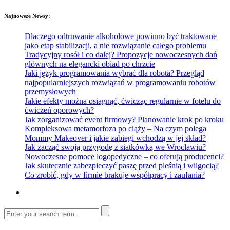
Najnowsze Newsy:
Dlaczego odtruwanie alkoholowe powinno być traktowane
jako etap stabilizacji, a nie rozwiązanie całego problemu
Tradycyjny rosół i co dalej? Propozycje nowoczesnych dań
głównych na elegancki obiad po chrzcie
Jaki język programowania wybrać dla robota? Przegląd
najpopularniejszych rozwiązań w programowaniu robotów
przemysłowych
Jakie efekty można osiągnąć, ćwicząc regularnie w fotelu do
ćwiczeń oporowych?
Jak zorganizować event firmowy? Planowanie krok po kroku
Kompleksowa metamorfoza po ciąży – Na czym polega
Mommy Makeover i jakie zabiegi wchodzą w jej skład?
Jak zacząć swoją przygodę z siatkówką we Wrocławiu?
Nowoczesne pomoce logopedyczne – co oferują producenci?
Jak skutecznie zabezpieczyć paszę przed pleśnią i wilgocią?
Co zrobić, gdy w firmie brakuje współpracy i zaufania?