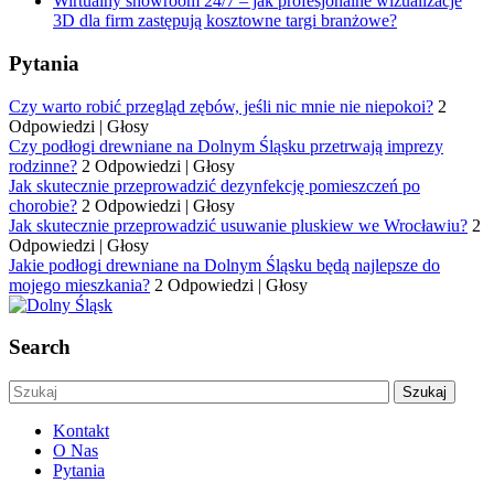
Wirtualny showroom 24/7 – jak profesjonalne wizualizacje
3D dla firm zastępują kosztowne targi branżowe?
Pytania
Czy warto robić przegląd zębów, jeśli nic mnie nie niepokoi?
2
Odpowiedzi
|
Głosy
Czy podłogi drewniane na Dolnym Śląsku przetrwają imprezy
rodzinne?
2 Odpowiedzi
|
Głosy
Jak skutecznie przeprowadzić dezynfekcję pomieszczeń po
chorobie?
2 Odpowiedzi
|
Głosy
Jak skutecznie przeprowadzić usuwanie pluskiew we Wrocławiu?
2
Odpowiedzi
|
Głosy
Jakie podłogi drewniane na Dolnym Śląsku będą najlepsze do
mojego mieszkania?
2 Odpowiedzi
|
Głosy
Search
Kontakt
O Nas
Pytania