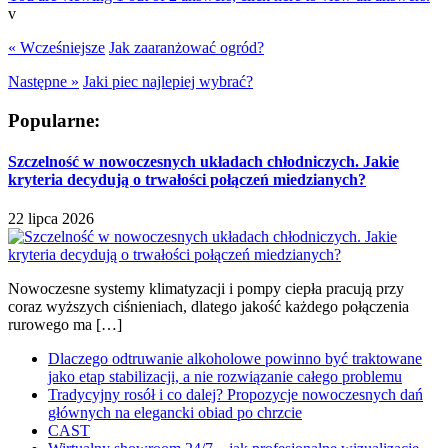
v
« Wcześniejsze
Jak zaaranżować ogród?
Następne »
Jaki piec najlepiej wybrać?
Popularne:
Szczelność w nowoczesnych układach chłodniczych. Jakie
kryteria decydują o trwałości połączeń miedzianych?
22 lipca 2026
Nowoczesne systemy klimatyzacji i pompy ciepła pracują przy
coraz wyższych ciśnieniach, dlatego jakość każdego połączenia
rurowego ma […]
Dlaczego odtruwanie alkoholowe powinno być traktowane
jako etap stabilizacji, a nie rozwiązanie całego problemu
Tradycyjny rosół i co dalej? Propozycje nowoczesnych dań
głównych na elegancki obiad po chrzcie
CAST