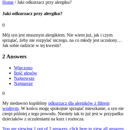
Home
/
Jaki odkurzacz przy alergiku?
Jaki odkurzacz przy alergiku?
0
Mój syn jest strasznym alergikiem. Nie wiem już, jak i czym
sprzątać, żeby nie rozpylać niczego, na co młody jest uczulony…
Jak sobie radzicie w tej kwestii?
2
Answers
Włączono
Ilość głosów
Najnowsze
Najstarsze
0
My niedawno kupiliśmy
odkurzacz dla alergików z filtrem
wodnym
. W końcu mogę spokojnie sprzątać mieszkanie, a syn nie
cierpi później z tego powodu. Niestety tak to już jest w przypadku
dzieciaków z uczuleniami na kurz i roztocza.
You are viewing 1 out of 2 answers, click here to view all answers.