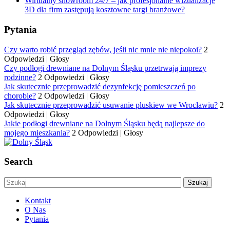
Wirtualny showroom 24/7 – jak profesjonalne wizualizacje
3D dla firm zastępują kosztowne targi branżowe?
Pytania
Czy warto robić przegląd zębów, jeśli nic mnie nie niepokoi?
2
Odpowiedzi
|
Głosy
Czy podłogi drewniane na Dolnym Śląsku przetrwają imprezy
rodzinne?
2 Odpowiedzi
|
Głosy
Jak skutecznie przeprowadzić dezynfekcję pomieszczeń po
chorobie?
2 Odpowiedzi
|
Głosy
Jak skutecznie przeprowadzić usuwanie pluskiew we Wrocławiu?
2
Odpowiedzi
|
Głosy
Jakie podłogi drewniane na Dolnym Śląsku będą najlepsze do
mojego mieszkania?
2 Odpowiedzi
|
Głosy
Search
Kontakt
O Nas
Pytania