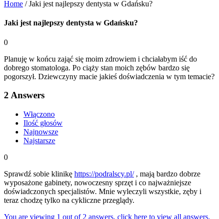
Home
/
Jaki jest najlepszy dentysta w Gdańsku?
Jaki jest najlepszy dentysta w Gdańsku?
0
Planuję w końcu zająć się moim zdrowiem i chciałabym iść do
dobrego stomatologa. Po ciąży stan moich zębów bardzo się
pogorszył. Dziewczyny macie jakieś doświadczenia w tym temacie?
2
Answers
Włączono
Ilość głosów
Najnowsze
Najstarsze
0
Sprawdź sobie klinikę
https://podralscy.pl/
, mają bardzo dobrze
wyposażone gabinety, nowoczesny sprzęt i co najważniejsze
doświadczonych specjalistów. Mnie wyleczyli wszystkie, zęby i
teraz chodzę tylko na cykliczne przeglądy.
You are viewing 1 out of 2 answers, click here to view all answers.