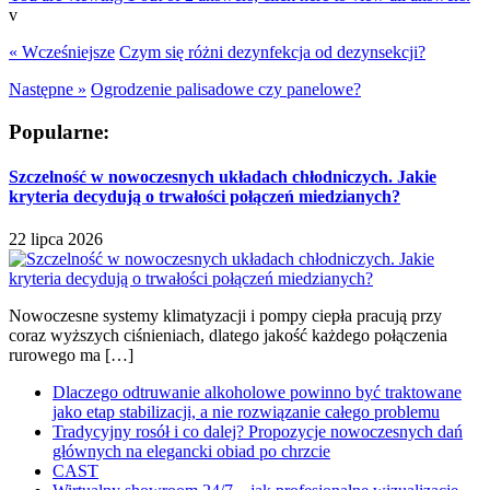
v
« Wcześniejsze
Czym się różni dezynfekcja od dezynsekcji?
Następne »
Ogrodzenie palisadowe czy panelowe?
Popularne:
Szczelność w nowoczesnych układach chłodniczych. Jakie
kryteria decydują o trwałości połączeń miedzianych?
22 lipca 2026
Nowoczesne systemy klimatyzacji i pompy ciepła pracują przy
coraz wyższych ciśnieniach, dlatego jakość każdego połączenia
rurowego ma […]
Dlaczego odtruwanie alkoholowe powinno być traktowane
jako etap stabilizacji, a nie rozwiązanie całego problemu
Tradycyjny rosół i co dalej? Propozycje nowoczesnych dań
głównych na elegancki obiad po chrzcie
CAST