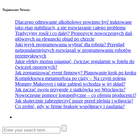
Najnowsze Newsy:
Dlaczego odtruwanie alkoholowe powinno być traktowane
jako etap stabilizacji, a nie rozwiązanie całego problemu
Tradycyjny rosół i co dalej? Propozycje nowoczesnych dań
głównych na elegancki obiad po chrzcie
Jaki język programowania wybrać dla robota? Przegląd
najpopularniejszych rozwiązań w programowaniu robotów
przemysłowych
Jakie efekty można osiągnąć, ćwicząc regularnie w fotelu do
ćwiczeń oporowych?
Jak zorganizować event firmowy? Planowanie krok po kroku
Kompleksowa metamorfoza po ciąży – Na czym polega
Mommy Makeover i jakie zabiegi wchodzą w jej skład?
Jak zacząć swoją przygodę z siatkówką we Wrocławiu?
Nowoczesne pomoce logopedyczne – co oferują producenci?
Jak skutecznie zabezpieczyć paszę przed pleśnią i wilgocią?
Co zrobić, gdy w firmie brakuje współpracy i zaufania?