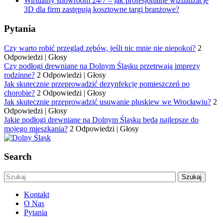
Wirtualny showroom 24/7 – jak profesjonalne wizualizacje
3D dla firm zastępują kosztowne targi branżowe?
Pytania
Czy warto robić przegląd zębów, jeśli nic mnie nie niepokoi?
2
Odpowiedzi
|
Głosy
Czy podłogi drewniane na Dolnym Śląsku przetrwają imprezy
rodzinne?
2 Odpowiedzi
|
Głosy
Jak skutecznie przeprowadzić dezynfekcję pomieszczeń po
chorobie?
2 Odpowiedzi
|
Głosy
Jak skutecznie przeprowadzić usuwanie pluskiew we Wrocławiu?
2
Odpowiedzi
|
Głosy
Jakie podłogi drewniane na Dolnym Śląsku będą najlepsze do
mojego mieszkania?
2 Odpowiedzi
|
Głosy
Search
Kontakt
O Nas
Pytania