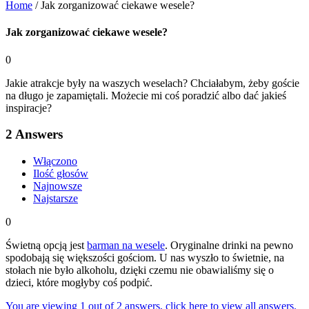
Home
/
Jak zorganizować ciekawe wesele?
Jak zorganizować ciekawe wesele?
0
Jakie atrakcje były na waszych weselach? Chciałabym, żeby goście
na długo je zapamiętali. Możecie mi coś poradzić albo dać jakieś
inspiracje?
2
Answers
Włączono
Ilość głosów
Najnowsze
Najstarsze
0
Świetną opcją jest
barman na wesele
. Oryginalne drinki na pewno
spodobają się większości gościom. U nas wyszło to świetnie, na
stołach nie było alkoholu, dzięki czemu nie obawialiśmy się o
dzieci, które mogłyby coś podpić.
You are viewing 1 out of 2 answers, click here to view all answers.