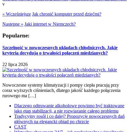
v
« Wcześniejsze
Jak chronić komputer przed dziećmi?
Następne »
Jaki internet w Niemczech?
Popularne:
Szczelność w nowoczesnych układach chłodniczych. Jakie
kryteria decydują o trwałości połączeń miedzianych?
22 lipca 2026
Nowoczesne systemy klimatyzacji i pompy ciepła pracują przy
coraz wyższych ciśnieniach, dlatego jakość każdego połączenia
rurowego ma […]
Dlaczego odtruwanie alkoholowe powinno być traktowane
jako etap stabilizacji, a nie rozwiązanie całego problemu
Tradycyjny rosół i co dalej? Propozycje nowoczesnych dań
głównych na elegancki obiad po chrzcie
CAST