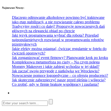
Najnowsze Newsy:
Dlaczego odtruwanie alkoholowe powinno być traktowane
jako etap stabilizacji, a nie rozwiązanie całego problemu
Tradycyjny rosół i co dalej? Propozycje nowoczesnych dań
głównych na elegancki obiad po chrzcie
Jaki język programowania wybrać dla robota? Przegląd
najpopularniejszych rozwiązań w programowaniu robotów
przemysłowych
Jakie efekty można osiągnąć, ćwicząc regularnie w fotelu do
ćwiczeń oporowych?
Jak zorganizować event firmowy? Planowanie krok po kroku
Kompleksowa metamorfoza po ciąży – Na czym polega
Mommy Makeover i jakie zabiegi wchodzą w jej skład?
Jak zacząć swoją przygodę z siatkówką we Wrocławiu?
Nowoczesne pomoce logopedyczne – co oferują producenci?
Jak skutecznie zabezpieczyć paszę przed pleśnią i wilgocią?
Co zrobić, gdy w firmie brakuje współpracy i zaufania?