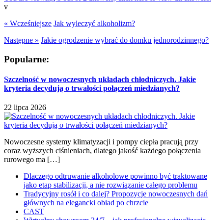
v
« Wcześniejsze
Jak wyleczyć alkoholizm?
Następne »
Jakie ogrodzenie wybrać do domku jednorodzinnego?
Popularne:
Szczelność w nowoczesnych układach chłodniczych. Jakie
kryteria decydują o trwałości połączeń miedzianych?
22 lipca 2026
Nowoczesne systemy klimatyzacji i pompy ciepła pracują przy
coraz wyższych ciśnieniach, dlatego jakość każdego połączenia
rurowego ma […]
Dlaczego odtruwanie alkoholowe powinno być traktowane
jako etap stabilizacji, a nie rozwiązanie całego problemu
Tradycyjny rosół i co dalej? Propozycje nowoczesnych dań
głównych na elegancki obiad po chrzcie
CAST