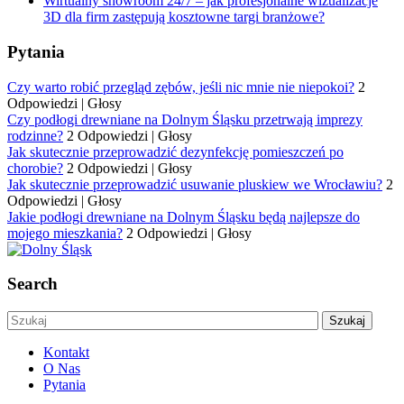
Wirtualny showroom 24/7 – jak profesjonalne wizualizacje
3D dla firm zastępują kosztowne targi branżowe?
Pytania
Czy warto robić przegląd zębów, jeśli nic mnie nie niepokoi?
2
Odpowiedzi
|
Głosy
Czy podłogi drewniane na Dolnym Śląsku przetrwają imprezy
rodzinne?
2 Odpowiedzi
|
Głosy
Jak skutecznie przeprowadzić dezynfekcję pomieszczeń po
chorobie?
2 Odpowiedzi
|
Głosy
Jak skutecznie przeprowadzić usuwanie pluskiew we Wrocławiu?
2
Odpowiedzi
|
Głosy
Jakie podłogi drewniane na Dolnym Śląsku będą najlepsze do
mojego mieszkania?
2 Odpowiedzi
|
Głosy
Search
Kontakt
O Nas
Pytania