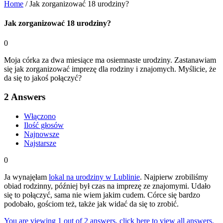
Home
/
Jak zorganizować 18 urodziny?
Jak zorganizować 18 urodziny?
0
Moja córka za dwa miesiące ma osiemnaste urodziny. Zastanawiam
się jak zorganizować imprezę dla rodziny i znajomych. Myślicie, że
da się to jakoś połączyć?
2
Answers
Włączono
Ilość głosów
Najnowsze
Najstarsze
0
Ja wynajęłam
lokal na urodziny w Lublinie
. Najpierw zrobiliśmy
obiad rodzinny, później był czas na imprezę ze znajomymi. Udało
się to połączyć, sama nie wiem jakim cudem. Córce się bardzo
podobało, gościom też, także jak widać da się to zrobić.
You are viewing 1 out of 2 answers, click here to view all answers.