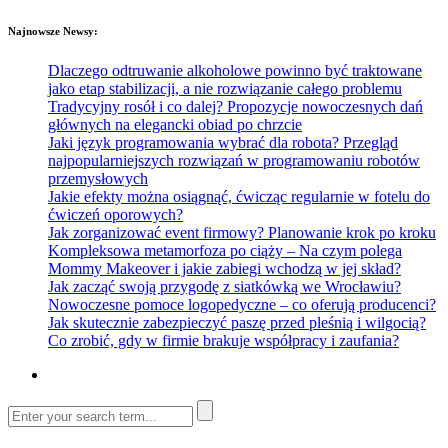
Najnowsze Newsy:
Dlaczego odtruwanie alkoholowe powinno być traktowane
jako etap stabilizacji, a nie rozwiązanie całego problemu
Tradycyjny rosół i co dalej? Propozycje nowoczesnych dań
głównych na elegancki obiad po chrzcie
Jaki język programowania wybrać dla robota? Przegląd
najpopularniejszych rozwiązań w programowaniu robotów
przemysłowych
Jakie efekty można osiągnąć, ćwicząc regularnie w fotelu do
ćwiczeń oporowych?
Jak zorganizować event firmowy? Planowanie krok po kroku
Kompleksowa metamorfoza po ciąży – Na czym polega
Mommy Makeover i jakie zabiegi wchodzą w jej skład?
Jak zacząć swoją przygodę z siatkówką we Wrocławiu?
Nowoczesne pomoce logopedyczne – co oferują producenci?
Jak skutecznie zabezpieczyć paszę przed pleśnią i wilgocią?
Co zrobić, gdy w firmie brakuje współpracy i zaufania?