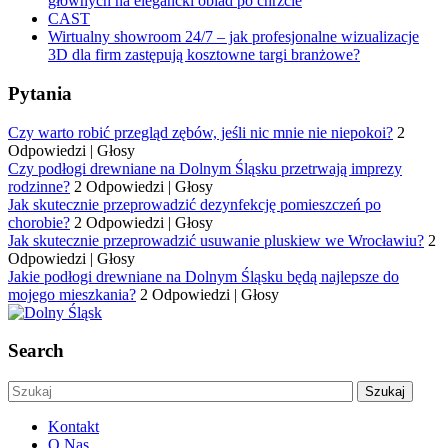
głównych na elegancki obiad po chrzcie
CAST
Wirtualny showroom 24/7 – jak profesjonalne wizualizacje
3D dla firm zastępują kosztowne targi branżowe?
Pytania
Czy warto robić przegląd zębów, jeśli nic mnie nie niepokoi?
2
Odpowiedzi
|
Głosy
Czy podłogi drewniane na Dolnym Śląsku przetrwają imprezy
rodzinne?
2 Odpowiedzi
|
Głosy
Jak skutecznie przeprowadzić dezynfekcję pomieszczeń po
chorobie?
2 Odpowiedzi
|
Głosy
Jak skutecznie przeprowadzić usuwanie pluskiew we Wrocławiu?
2
Odpowiedzi
|
Głosy
Jakie podłogi drewniane na Dolnym Śląsku będą najlepsze do
mojego mieszkania?
2 Odpowiedzi
|
Głosy
Search
Kontakt
O Nas