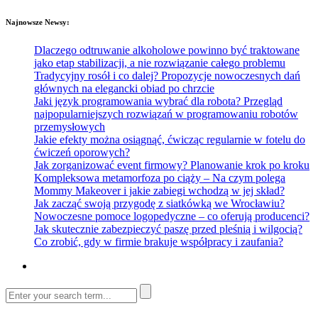
Najnowsze Newsy:
Dlaczego odtruwanie alkoholowe powinno być traktowane
jako etap stabilizacji, a nie rozwiązanie całego problemu
Tradycyjny rosół i co dalej? Propozycje nowoczesnych dań
głównych na elegancki obiad po chrzcie
Jaki język programowania wybrać dla robota? Przegląd
najpopularniejszych rozwiązań w programowaniu robotów
przemysłowych
Jakie efekty można osiągnąć, ćwicząc regularnie w fotelu do
ćwiczeń oporowych?
Jak zorganizować event firmowy? Planowanie krok po kroku
Kompleksowa metamorfoza po ciąży – Na czym polega
Mommy Makeover i jakie zabiegi wchodzą w jej skład?
Jak zacząć swoją przygodę z siatkówką we Wrocławiu?
Nowoczesne pomoce logopedyczne – co oferują producenci?
Jak skutecznie zabezpieczyć paszę przed pleśnią i wilgocią?
Co zrobić, gdy w firmie brakuje współpracy i zaufania?