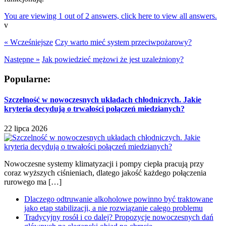
You are viewing 1 out of 2 answers, click here to view all answers.
v
« Wcześniejsze
Czy warto mieć system przeciwpożarowy?
Następne »
Jak powiedzieć mężowi że jest uzależniony?
Popularne:
Szczelność w nowoczesnych układach chłodniczych. Jakie
kryteria decydują o trwałości połączeń miedzianych?
22 lipca 2026
Nowoczesne systemy klimatyzacji i pompy ciepła pracują przy
coraz wyższych ciśnieniach, dlatego jakość każdego połączenia
rurowego ma […]
Dlaczego odtruwanie alkoholowe powinno być traktowane
jako etap stabilizacji, a nie rozwiązanie całego problemu
Tradycyjny rosół i co dalej? Propozycje nowoczesnych dań