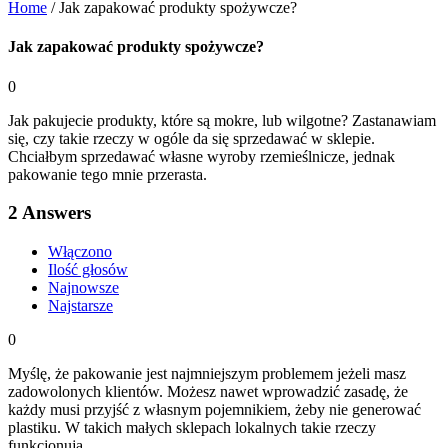
Home
/
Jak zapakować produkty spożywcze?
Jak zapakować produkty spożywcze?
0
Jak pakujecie produkty, które są mokre, lub wilgotne? Zastanawiam
się, czy takie rzeczy w ogóle da się sprzedawać w sklepie.
Chciałbym sprzedawać własne wyroby rzemieślnicze, jednak
pakowanie tego mnie przerasta.
2
Answers
Włączono
Ilość głosów
Najnowsze
Najstarsze
0
Myślę, że pakowanie jest najmniejszym problemem jeżeli masz
zadowolonych klientów. Możesz nawet wprowadzić zasadę, że
każdy musi przyjść z własnym pojemnikiem, żeby nie generować
plastiku. W takich małych sklepach lokalnych takie rzeczy
funkcjonują.