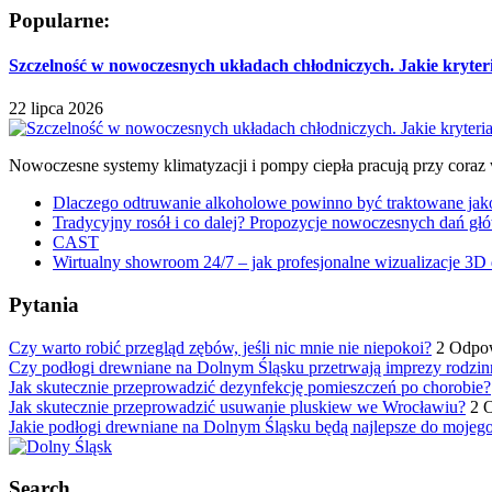
Popularne:
Szczelność w nowoczesnych układach chłodniczych. Jakie kryter
22 lipca 2026
Nowoczesne systemy klimatyzacji i pompy ciepła pracują przy coraz
Dlaczego odtruwanie alkoholowe powinno być traktowane jako e
Tradycyjny rosół i co dalej? Propozycje nowoczesnych dań głó
CAST
Wirtualny showroom 24/7 – jak profesjonalne wizualizacje 3D 
Pytania
Czy warto robić przegląd zębów, jeśli nic mnie nie niepokoi?
2 Odpo
Czy podłogi drewniane na Dolnym Śląsku przetrwają imprezy rodzin
Jak skutecznie przeprowadzić dezynfekcję pomieszczeń po chorobie?
Jak skutecznie przeprowadzić usuwanie pluskiew we Wrocławiu?
2 
Jakie podłogi drewniane na Dolnym Śląsku będą najlepsze do mojeg
Search