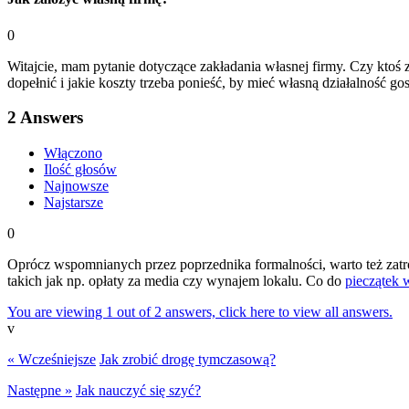
0
Witajcie, mam pytanie dotyczące zakładania własnej firmy. Czy ktoś 
dopełnić i jakie koszty trzeba ponieść, by mieć własną działalność go
2
Answers
Włączono
Ilość głosów
Najnowsze
Najstarsze
0
Oprócz wspomnianych przez poprzednika formalności, warto też zatro
takich jak np. opłaty za media czy wynajem lokalu. Co do
pieczątek 
You are viewing 1 out of 2 answers, click here to view all answers.
v
« Wcześniejsze
Jak zrobić drogę tymczasową?
Następne »
Jak nauczyć się szyć?