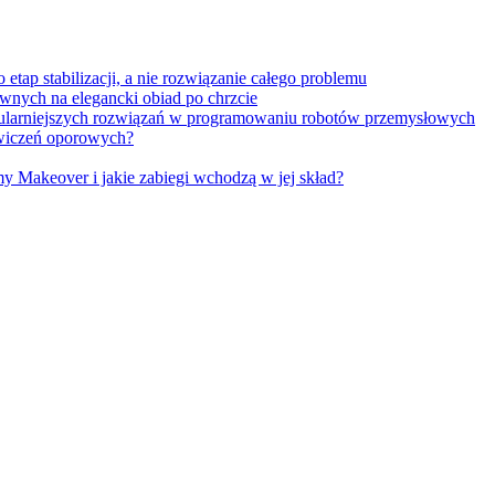
tap stabilizacji, a nie rozwiązanie całego problemu
wnych na elegancki obiad po chrzcie
opularniejszych rozwiązań w programowaniu robotów przemysłowych
 ćwiczeń oporowych?
Makeover i jakie zabiegi wchodzą w jej skład?