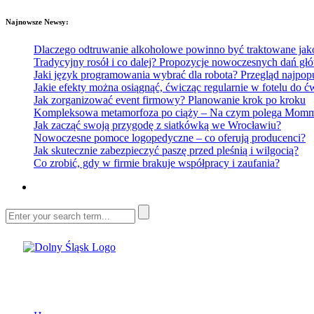
Najnowsze Newsy:
Dlaczego odtruwanie alkoholowe powinno być traktowane jako e
Tradycyjny rosół i co dalej? Propozycje nowoczesnych dań głó
Jaki język programowania wybrać dla robota? Przegląd najp
Jakie efekty można osiągnąć, ćwicząc regularnie w fotelu do
Jak zorganizować event firmowy? Planowanie krok po kroku
Kompleksowa metamorfoza po ciąży – Na czym polega Mommy 
Jak zacząć swoją przygodę z siatkówką we Wrocławiu?
Nowoczesne pomoce logopedyczne – co oferują producenci?
Jak skutecznie zabezpieczyć paszę przed pleśnią i wilgocią?
Co zrobić, gdy w firmie brakuje współpracy i zaufania?
Dolny Śląsk