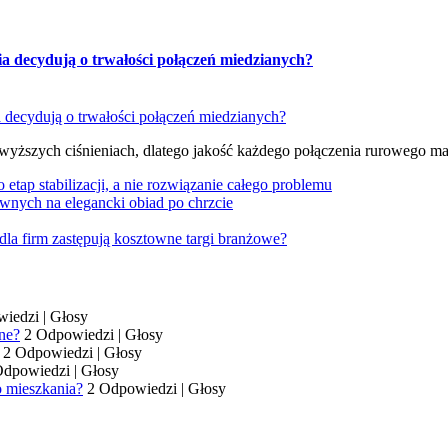
ia decydują o trwałości połączeń miedzianych?
 wyższych ciśnieniach, dlatego jakość każdego połączenia rurowego m
tap stabilizacji, a nie rozwiązanie całego problemu
wnych na elegancki obiad po chrzcie
dla firm zastępują kosztowne targi branżowe?
wiedzi
|
Głosy
ne?
2 Odpowiedzi
|
Głosy
2 Odpowiedzi
|
Głosy
Odpowiedzi
|
Głosy
o mieszkania?
2 Odpowiedzi
|
Głosy