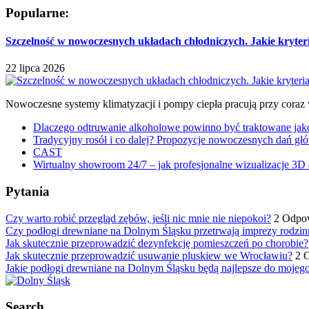
Popularne:
Szczelność w nowoczesnych układach chłodniczych. Jakie kryter
22 lipca 2026
Nowoczesne systemy klimatyzacji i pompy ciepła pracują przy coraz
Dlaczego odtruwanie alkoholowe powinno być traktowane jako e
Tradycyjny rosół i co dalej? Propozycje nowoczesnych dań głó
CAST
Wirtualny showroom 24/7 – jak profesjonalne wizualizacje 3D 
Pytania
Czy warto robić przegląd zębów, jeśli nic mnie nie niepokoi?
2 Odpo
Czy podłogi drewniane na Dolnym Śląsku przetrwają imprezy rodzin
Jak skutecznie przeprowadzić dezynfekcję pomieszczeń po chorobie?
Jak skutecznie przeprowadzić usuwanie pluskiew we Wrocławiu?
2 
Jakie podłogi drewniane na Dolnym Śląsku będą najlepsze do mojeg
Search