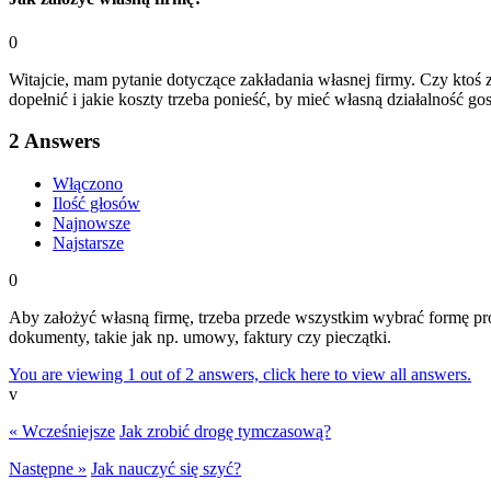
0
Witajcie, mam pytanie dotyczące zakładania własnej firmy. Czy ktoś 
dopełnić i jakie koszty trzeba ponieść, by mieć własną działalność go
2
Answers
Włączono
Ilość głosów
Najnowsze
Najstarsze
0
Aby założyć własną firmę, trzeba przede wszystkim wybrać formę pro
dokumenty, takie jak np. umowy, faktury czy pieczątki.
You are viewing 1 out of 2 answers, click here to view all answers.
v
« Wcześniejsze
Jak zrobić drogę tymczasową?
Następne »
Jak nauczyć się szyć?