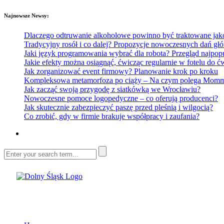
Najnowsze Newsy:
Dlaczego odtruwanie alkoholowe powinno być traktowane jako e
Tradycyjny rosół i co dalej? Propozycje nowoczesnych dań głó
Jaki język programowania wybrać dla robota? Przegląd najp
Jakie efekty można osiągnąć, ćwicząc regularnie w fotelu do
Jak zorganizować event firmowy? Planowanie krok po kroku
Kompleksowa metamorfoza po ciąży – Na czym polega Mommy 
Jak zacząć swoją przygodę z siatkówką we Wrocławiu?
Nowoczesne pomoce logopedyczne – co oferują producenci?
Jak skutecznie zabezpieczyć paszę przed pleśnią i wilgocią?
Co zrobić, gdy w firmie brakuje współpracy i zaufania?
Dolny Śląsk