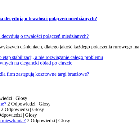
ia decydują o trwałości połączeń miedzianych?
 wyższych ciśnieniach, dlatego jakość każdego połączenia rurowego m
tap stabilizacji, a nie rozwiązanie całego problemu
wnych na elegancki obiad po chrzcie
dla firm zastępują kosztowne targi branżowe?
wiedzi
|
Głosy
ne?
2 Odpowiedzi
|
Głosy
2 Odpowiedzi
|
Głosy
Odpowiedzi
|
Głosy
o mieszkania?
2 Odpowiedzi
|
Głosy