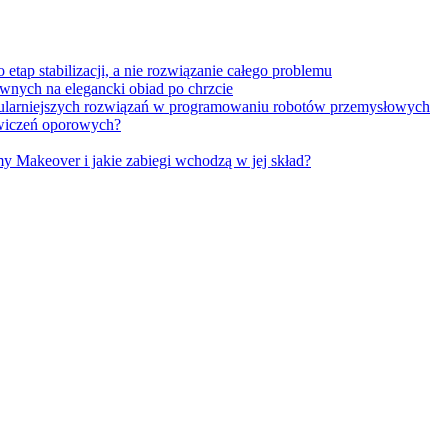
tap stabilizacji, a nie rozwiązanie całego problemu
wnych na elegancki obiad po chrzcie
opularniejszych rozwiązań w programowaniu robotów przemysłowych
 ćwiczeń oporowych?
Makeover i jakie zabiegi wchodzą w jej skład?