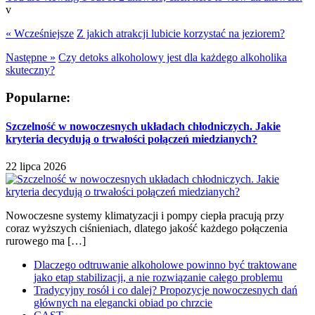
v
« Wcześniejsze
Z jakich atrakcji lubicie korzystać na jeziorem?
Następne »
Czy detoks alkoholowy jest dla każdego alkoholika
skuteczny?
Popularne:
Szczelność w nowoczesnych układach chłodniczych. Jakie
kryteria decydują o trwałości połączeń miedzianych?
22 lipca 2026
Nowoczesne systemy klimatyzacji i pompy ciepła pracują przy
coraz wyższych ciśnieniach, dlatego jakość każdego połączenia
rurowego ma […]
Dlaczego odtruwanie alkoholowe powinno być traktowane
jako etap stabilizacji, a nie rozwiązanie całego problemu
Tradycyjny rosół i co dalej? Propozycje nowoczesnych dań
głównych na elegancki obiad po chrzcie