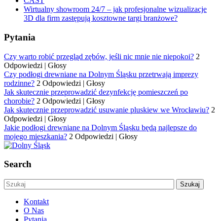
CAST
Wirtualny showroom 24/7 – jak profesjonalne wizualizacje
3D dla firm zastępują kosztowne targi branżowe?
Pytania
Czy warto robić przegląd zębów, jeśli nic mnie nie niepokoi?
2
Odpowiedzi
|
Głosy
Czy podłogi drewniane na Dolnym Śląsku przetrwają imprezy
rodzinne?
2 Odpowiedzi
|
Głosy
Jak skutecznie przeprowadzić dezynfekcję pomieszczeń po
chorobie?
2 Odpowiedzi
|
Głosy
Jak skutecznie przeprowadzić usuwanie pluskiew we Wrocławiu?
2
Odpowiedzi
|
Głosy
Jakie podłogi drewniane na Dolnym Śląsku będą najlepsze do
mojego mieszkania?
2 Odpowiedzi
|
Głosy
Search
Kontakt
O Nas
Pytania