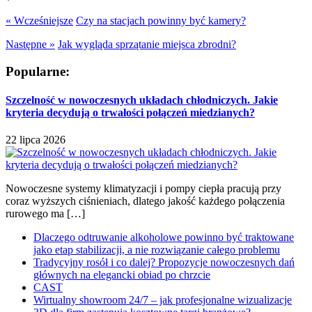
« Wcześniejsze
Czy na stacjach powinny być kamery?
Następne »
Jak wygląda sprzątanie miejsca zbrodni?
Popularne:
Szczelność w nowoczesnych układach chłodniczych. Jakie
kryteria decydują o trwałości połączeń miedzianych?
22 lipca 2026
Nowoczesne systemy klimatyzacji i pompy ciepła pracują przy
coraz wyższych ciśnieniach, dlatego jakość każdego połączenia
rurowego ma […]
Dlaczego odtruwanie alkoholowe powinno być traktowane
jako etap stabilizacji, a nie rozwiązanie całego problemu
Tradycyjny rosół i co dalej? Propozycje nowoczesnych dań
głównych na elegancki obiad po chrzcie
CAST
Wirtualny showroom 24/7 – jak profesjonalne wizualizacje