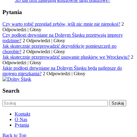
3D dla firm zastępują kosztowne targi branżowe?
Pytania
Czy warto robić przegląd zębów, jeśli nic mnie nie niepokoi?
2
Odpowiedzi
|
Głosy
Czy podłogi drewniane na Dolnym Śląsku przetrwają imprezy
rodzinne?
2 Odpowiedzi
|
Głosy
Jak skutecznie przeprowadzić dezynfekcję pomieszczeń po
chorobie?
2 Odpowiedzi
|
Głosy
Jak skutecznie przeprowadzić usuwanie pluskiew we Wrocławiu?
2
Odpowiedzi
|
Głosy
Jakie podłogi drewniane na Dolnym Śląsku będą najlepsze do
mojego mieszkania?
2 Odpowiedzi
|
Głosy
Search
Kontakt
O Nas
Pytania
Back to Top