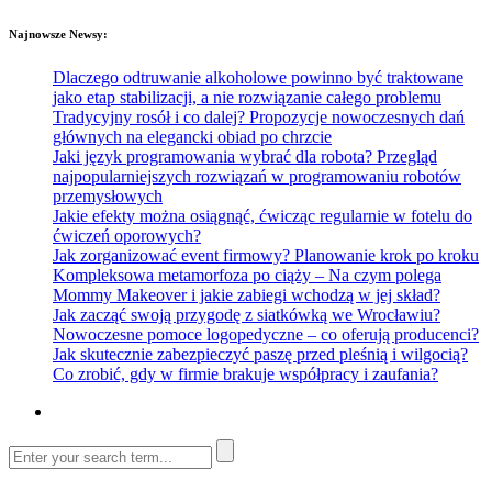
Najnowsze Newsy:
Dlaczego odtruwanie alkoholowe powinno być traktowane
jako etap stabilizacji, a nie rozwiązanie całego problemu
Tradycyjny rosół i co dalej? Propozycje nowoczesnych dań
głównych na elegancki obiad po chrzcie
Jaki język programowania wybrać dla robota? Przegląd
najpopularniejszych rozwiązań w programowaniu robotów
przemysłowych
Jakie efekty można osiągnąć, ćwicząc regularnie w fotelu do
ćwiczeń oporowych?
Jak zorganizować event firmowy? Planowanie krok po kroku
Kompleksowa metamorfoza po ciąży – Na czym polega
Mommy Makeover i jakie zabiegi wchodzą w jej skład?
Jak zacząć swoją przygodę z siatkówką we Wrocławiu?
Nowoczesne pomoce logopedyczne – co oferują producenci?
Jak skutecznie zabezpieczyć paszę przed pleśnią i wilgocią?
Co zrobić, gdy w firmie brakuje współpracy i zaufania?