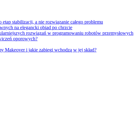
tap stabilizacji, a nie rozwiązanie całego problemu
wnych na elegancki obiad po chrzcie
opularniejszych rozwiązań w programowaniu robotów przemysłowych
 ćwiczeń oporowych?
Makeover i jakie zabiegi wchodzą w jej skład?