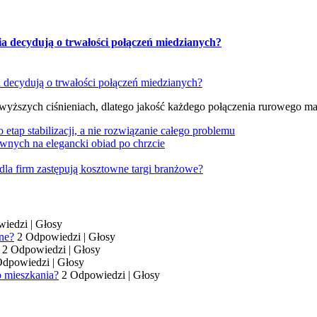
ia decydują o trwałości połączeń miedzianych?
 wyższych ciśnieniach, dlatego jakość każdego połączenia rurowego m
tap stabilizacji, a nie rozwiązanie całego problemu
wnych na elegancki obiad po chrzcie
dla firm zastępują kosztowne targi branżowe?
wiedzi
|
Głosy
ne?
2 Odpowiedzi
|
Głosy
2 Odpowiedzi
|
Głosy
Odpowiedzi
|
Głosy
o mieszkania?
2 Odpowiedzi
|
Głosy