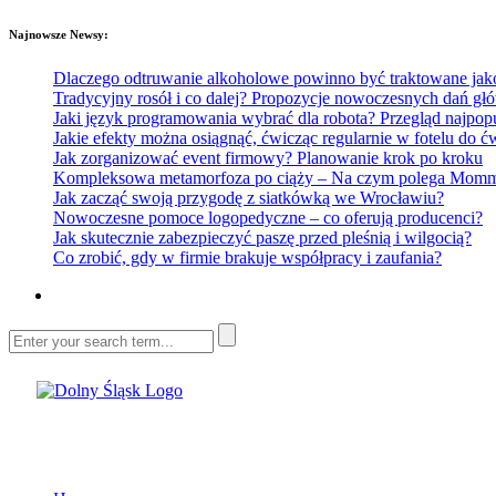
Najnowsze Newsy:
Dlaczego odtruwanie alkoholowe powinno być traktowane jako e
Tradycyjny rosół i co dalej? Propozycje nowoczesnych dań głó
Jaki język programowania wybrać dla robota? Przegląd najp
Jakie efekty można osiągnąć, ćwicząc regularnie w fotelu do
Jak zorganizować event firmowy? Planowanie krok po kroku
Kompleksowa metamorfoza po ciąży – Na czym polega Mommy 
Jak zacząć swoją przygodę z siatkówką we Wrocławiu?
Nowoczesne pomoce logopedyczne – co oferują producenci?
Jak skutecznie zabezpieczyć paszę przed pleśnią i wilgocią?
Co zrobić, gdy w firmie brakuje współpracy i zaufania?
Dolny Śląsk