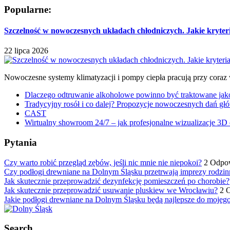
Popularne:
Szczelność w nowoczesnych układach chłodniczych. Jakie kryter
22 lipca 2026
Nowoczesne systemy klimatyzacji i pompy ciepła pracują przy coraz
Dlaczego odtruwanie alkoholowe powinno być traktowane jako e
Tradycyjny rosół i co dalej? Propozycje nowoczesnych dań głó
CAST
Wirtualny showroom 24/7 – jak profesjonalne wizualizacje 3D 
Pytania
Czy warto robić przegląd zębów, jeśli nic mnie nie niepokoi?
2 Odpo
Czy podłogi drewniane na Dolnym Śląsku przetrwają imprezy rodzin
Jak skutecznie przeprowadzić dezynfekcję pomieszczeń po chorobie?
Jak skutecznie przeprowadzić usuwanie pluskiew we Wrocławiu?
2 
Jakie podłogi drewniane na Dolnym Śląsku będą najlepsze do mojeg
Search