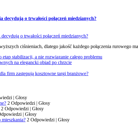
ia decydują o trwałości połączeń miedzianych?
 wyższych ciśnieniach, dlatego jakość każdego połączenia rurowego m
tap stabilizacji, a nie rozwiązanie całego problemu
wnych na elegancki obiad po chrzcie
dla firm zastępują kosztowne targi branżowe?
wiedzi
|
Głosy
ne?
2 Odpowiedzi
|
Głosy
2 Odpowiedzi
|
Głosy
Odpowiedzi
|
Głosy
o mieszkania?
2 Odpowiedzi
|
Głosy