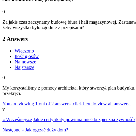
0
Za jakiś czas zaczynamy budowę biura i hali magazynowej. Zastanaw
żeby wszystko było zgodnie z przepisami?
2
Answers
Włączono
Ilość głosów
Najnowsze
Najstarsze
0
My korzystaliśmy z pomocy architekta, który stworzył plan budynku,
przekręci.
You are viewing 1 out of 2 answers, click here to view all answers.
v
« Wcześniejsze
Jakie certyfikaty powinna mieć bezpieczna żywność?
Następne »
Jak ogrzać duży dom?