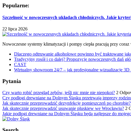
Popularne:
Szczelność w nowoczesnych układach chłodniczych. Jakie kryter
22 lipca 2026
Nowoczesne systemy klimatyzacji i pompy ciepła pracują przy coraz
Dlaczego odtruwanie alkoholowe powinno być traktowane jako e
Tradycyjny rosół i co dalej? Propozycje nowoczesnych dań głó
CAST
Wirtualny showroom 24/7 – jak profesjonalne wizualizacje 3D 
Pytania
Czy warto robić przegląd zębów, jeśli nic mnie nie niepokoi?
2 Odpo
Czy podłogi drewniane na Dolnym Śląsku przetrwają imprezy rodzin
Jak skutecznie przeprowadzić dezynfekcję pomieszczeń po chorobie?
Jak skutecznie przeprowadzić usuwanie pluskiew we Wrocławiu?
2 
Jakie podłogi drewniane na Dolnym Śląsku będą najlepsze do mojeg
Search