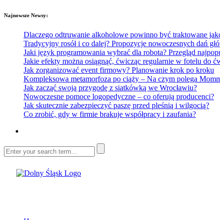
Najnowsze Newsy:
Dlaczego odtruwanie alkoholowe powinno być traktowane jako e
Tradycyjny rosół i co dalej? Propozycje nowoczesnych dań głó
Jaki język programowania wybrać dla robota? Przegląd najp
Jakie efekty można osiągnąć, ćwicząc regularnie w fotelu do
Jak zorganizować event firmowy? Planowanie krok po kroku
Kompleksowa metamorfoza po ciąży – Na czym polega Mommy 
Jak zacząć swoją przygodę z siatkówką we Wrocławiu?
Nowoczesne pomoce logopedyczne – co oferują producenci?
Jak skutecznie zabezpieczyć paszę przed pleśnią i wilgocią?
Co zrobić, gdy w firmie brakuje współpracy i zaufania?
Dolny Śląsk