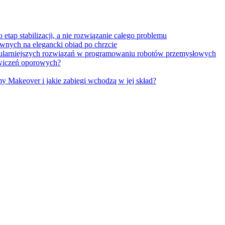
tap stabilizacji, a nie rozwiązanie całego problemu
wnych na elegancki obiad po chrzcie
opularniejszych rozwiązań w programowaniu robotów przemysłowych
 ćwiczeń oporowych?
Makeover i jakie zabiegi wchodzą w jej skład?