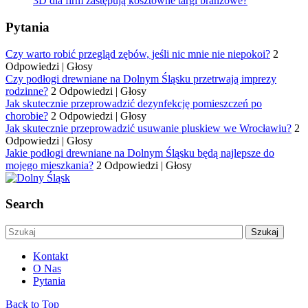
3D dla firm zastępują kosztowne targi branżowe?
Pytania
Czy warto robić przegląd zębów, jeśli nic mnie nie niepokoi?
2
Odpowiedzi
|
Głosy
Czy podłogi drewniane na Dolnym Śląsku przetrwają imprezy
rodzinne?
2 Odpowiedzi
|
Głosy
Jak skutecznie przeprowadzić dezynfekcję pomieszczeń po
chorobie?
2 Odpowiedzi
|
Głosy
Jak skutecznie przeprowadzić usuwanie pluskiew we Wrocławiu?
2
Odpowiedzi
|
Głosy
Jakie podłogi drewniane na Dolnym Śląsku będą najlepsze do
mojego mieszkania?
2 Odpowiedzi
|
Głosy
Search
Kontakt
O Nas
Pytania
Back to Top