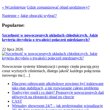
« Wcześniejsze
Gdzie zorganizować obiad urodzinowy?
Następne »
Jakie obrączki wybrać?
Popularne:
Szczelność w nowoczesnych układach chłodniczych. Jakie
kryteria decydują o trwałości połączeń miedzianych?
22 lipca 2026
Nowoczesne systemy klimatyzacji i pompy ciepła pracują przy
coraz wyższych ciśnieniach, dlatego jakość każdego połączenia
rurowego ma […]
Dlaczego odtruwanie alkoholowe powinno być traktowane
jako etap stabilizacji, a nie rozwiązanie całego problemu
Tradycyjny rosół i co dalej? Propozycje nowoczesnych dań
głównych na elegancki obiad po chrzcie
CAST
Wirtualny showroom 24/7 – jak profesjonalne wizualizacje