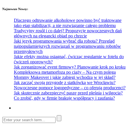
Najnowsze Newsy:
Dlaczego odtruwanie alkoholowe powinno być traktowane
jako etap stabilizacji, a nie rozwiązanie całego problemu
Tradycyjny rosół i co dalej? Propozycje nowoczesnych dań
głównych na elegancki obiad po chrzcie
Jaki język programowania wybrać dla robota? Przegląd
najpopularniejszych rozwiązań w programowaniu robotów
przemysłowych
Jakie efekty można osiągnąć, ćwicząc regularnie w fotelu do
ćwiczeń oporowych?
Jak zorganizować event firmowy? Planowanie krok po kroku
Kompleksowa metamorfoza po ciąży – Na czym polega
Mommy Makeover i jakie zabiegi wchodzą w jej skład?
Jak zacząć swoją przygodę z siatkówką we Wrocławiu?
Nowoczesne pomoce logopedyczne – co oferują producenci?
Jak skutecznie zabezpieczyć paszę przed pleśnią i wilgocią?
Co zrobić, gdy w firmie brakuje współpracy i zaufania?