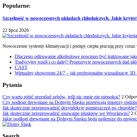
Popularne:
Szczelność w nowoczesnych układach chłodniczych. Jakie kryter
22 lipca 2026
Nowoczesne systemy klimatyzacji i pompy ciepła pracują przy coraz
Dlaczego odtruwanie alkoholowe powinno być traktowane jako e
Tradycyjny rosół i co dalej? Propozycje nowoczesnych dań głó
CAST
Wirtualny showroom 24/7 – jak profesjonalne wizualizacje 3D 
Pytania
Czy warto robić przegląd zębów, jeśli nic mnie nie niepokoi?
2 Odpo
Czy podłogi drewniane na Dolnym Śląsku przetrwają imprezy rodzin
Jak skutecznie przeprowadzić dezynfekcję pomieszczeń po chorobie?
Jak skutecznie przeprowadzić usuwanie pluskiew we Wrocławiu?
2 
Jakie podłogi drewniane na Dolnym Śląsku będą najlepsze do mojeg
Search