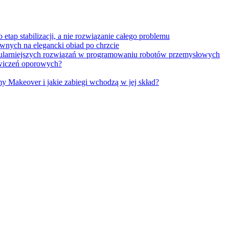
tap stabilizacji, a nie rozwiązanie całego problemu
wnych na elegancki obiad po chrzcie
opularniejszych rozwiązań w programowaniu robotów przemysłowych
 ćwiczeń oporowych?
Makeover i jakie zabiegi wchodzą w jej skład?