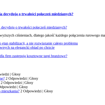
ia decydują o trwałości połączeń miedzianych?
 wyższych ciśnieniach, dlatego jakość każdego połączenia rurowego m
tap stabilizacji, a nie rozwiązanie całego problemu
wnych na elegancki obiad po chrzcie
dla firm zastępują kosztowne targi branżowe?
wiedzi
|
Głosy
ne?
2 Odpowiedzi
|
Głosy
2 Odpowiedzi
|
Głosy
Odpowiedzi
|
Głosy
o mieszkania?
2 Odpowiedzi
|
Głosy