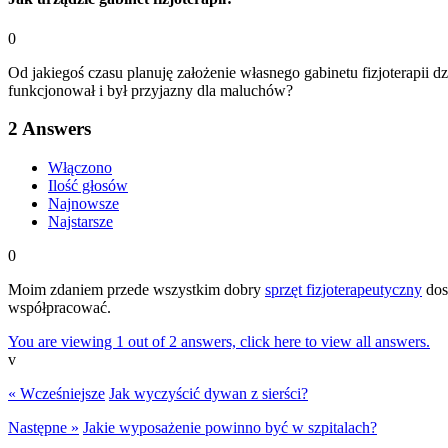
0
Od jakiegoś czasu planuję założenie własnego gabinetu fizjoterapii d
funkcjonował i był przyjazny dla maluchów?
2
Answers
Włączono
Ilość głosów
Najnowsze
Najstarsze
0
Moim zdaniem przede wszystkim dobry
sprzęt fizjoterapeutyczny
dost
współpracować.
You are viewing 1 out of 2 answers, click here to view all answers.
v
« Wcześniejsze
Jak wyczyścić dywan z sierści?
Następne »
Jakie wyposażenie powinno być w szpitalach?