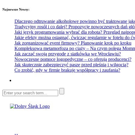
Najnowsze Newsy:
Dlaczego odtruwanie alkoholowe powinno być traktowane jako e
Tradycyjny rosół i co dalej? Propozycje nowoczesnych dań głó
Jaki język programowania wybrać dla robota? Przegląd najp
Jakie efekty można osiągnąć, ćwicząc regularnie w fotelu do
Jak zorganizować event firmowy? Planowanie krok po kroku
Kompleksowa metamorfoza po ciąży – Na czym polega Mommy 
Jak zacząć swoją przygodę z siatkówką we Wrocławiu?
Nowoczesne pomoce logopedyczne – co oferują producenci?
Jak skutecznie zabezpieczyć paszę przed pleśnią i wilgocią?
Co zrobić, gdy w firmie brakuje współpracy i zaufania?
Dolny Śląsk