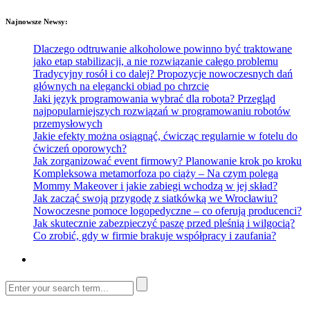
Najnowsze Newsy:
Dlaczego odtruwanie alkoholowe powinno być traktowane
jako etap stabilizacji, a nie rozwiązanie całego problemu
Tradycyjny rosół i co dalej? Propozycje nowoczesnych dań
głównych na elegancki obiad po chrzcie
Jaki język programowania wybrać dla robota? Przegląd
najpopularniejszych rozwiązań w programowaniu robotów
przemysłowych
Jakie efekty można osiągnąć, ćwicząc regularnie w fotelu do
ćwiczeń oporowych?
Jak zorganizować event firmowy? Planowanie krok po kroku
Kompleksowa metamorfoza po ciąży – Na czym polega
Mommy Makeover i jakie zabiegi wchodzą w jej skład?
Jak zacząć swoją przygodę z siatkówką we Wrocławiu?
Nowoczesne pomoce logopedyczne – co oferują producenci?
Jak skutecznie zabezpieczyć paszę przed pleśnią i wilgocią?
Co zrobić, gdy w firmie brakuje współpracy i zaufania?