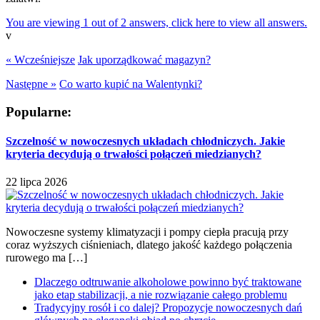
You are viewing 1 out of 2 answers, click here to view all answers.
v
« Wcześniejsze
Jak uporządkować magazyn?
Następne »
Co warto kupić na Walentynki?
Popularne:
Szczelność w nowoczesnych układach chłodniczych. Jakie
kryteria decydują o trwałości połączeń miedzianych?
22 lipca 2026
Nowoczesne systemy klimatyzacji i pompy ciepła pracują przy
coraz wyższych ciśnieniach, dlatego jakość każdego połączenia
rurowego ma […]
Dlaczego odtruwanie alkoholowe powinno być traktowane
jako etap stabilizacji, a nie rozwiązanie całego problemu
Tradycyjny rosół i co dalej? Propozycje nowoczesnych dań