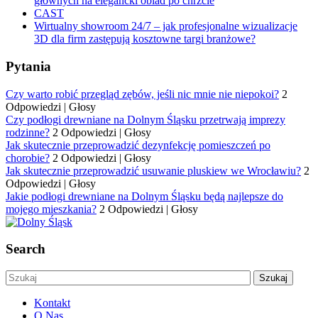
głównych na elegancki obiad po chrzcie
CAST
Wirtualny showroom 24/7 – jak profesjonalne wizualizacje
3D dla firm zastępują kosztowne targi branżowe?
Pytania
Czy warto robić przegląd zębów, jeśli nic mnie nie niepokoi?
2
Odpowiedzi
|
Głosy
Czy podłogi drewniane na Dolnym Śląsku przetrwają imprezy
rodzinne?
2 Odpowiedzi
|
Głosy
Jak skutecznie przeprowadzić dezynfekcję pomieszczeń po
chorobie?
2 Odpowiedzi
|
Głosy
Jak skutecznie przeprowadzić usuwanie pluskiew we Wrocławiu?
2
Odpowiedzi
|
Głosy
Jakie podłogi drewniane na Dolnym Śląsku będą najlepsze do
mojego mieszkania?
2 Odpowiedzi
|
Głosy
Search
Kontakt
O Nas