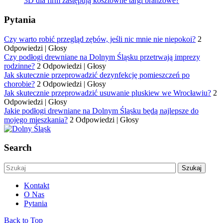
3D dla firm zastępują kosztowne targi branżowe?
Pytania
Czy warto robić przegląd zębów, jeśli nic mnie nie niepokoi?
2
Odpowiedzi
|
Głosy
Czy podłogi drewniane na Dolnym Śląsku przetrwają imprezy
rodzinne?
2 Odpowiedzi
|
Głosy
Jak skutecznie przeprowadzić dezynfekcję pomieszczeń po
chorobie?
2 Odpowiedzi
|
Głosy
Jak skutecznie przeprowadzić usuwanie pluskiew we Wrocławiu?
2
Odpowiedzi
|
Głosy
Jakie podłogi drewniane na Dolnym Śląsku będą najlepsze do
mojego mieszkania?
2 Odpowiedzi
|
Głosy
Search
Kontakt
O Nas
Pytania
Back to Top