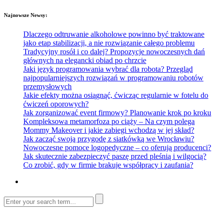
Najnowsze Newsy:
Dlaczego odtruwanie alkoholowe powinno być traktowane
jako etap stabilizacji, a nie rozwiązanie całego problemu
Tradycyjny rosół i co dalej? Propozycje nowoczesnych dań
głównych na elegancki obiad po chrzcie
Jaki język programowania wybrać dla robota? Przegląd
najpopularniejszych rozwiązań w programowaniu robotów
przemysłowych
Jakie efekty można osiągnąć, ćwicząc regularnie w fotelu do
ćwiczeń oporowych?
Jak zorganizować event firmowy? Planowanie krok po kroku
Kompleksowa metamorfoza po ciąży – Na czym polega
Mommy Makeover i jakie zabiegi wchodzą w jej skład?
Jak zacząć swoją przygodę z siatkówką we Wrocławiu?
Nowoczesne pomoce logopedyczne – co oferują producenci?
Jak skutecznie zabezpieczyć paszę przed pleśnią i wilgocią?
Co zrobić, gdy w firmie brakuje współpracy i zaufania?