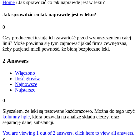
Home
/
Jak sprawdzić co tak naprawdę jest w leku?
Jak sprawdzić co tak naprawdę jest w leku?
0
Czy producenci testują ich zawartość przed wypuszczeniem całej
linii? Może powinna się tym zajmować jakaś firma zewnętrzna,
żeby pacjenci mieli pewność, że biorą bezpieczne leki.
2
Answers
Włączono
Ilość głosów
Najnowsze
Najstarsze
0
Słyszałem, że leki są testowane każdorazowo. Można do tego użyć
kolumny hplc
, która pozwala na analizę składu cieczy, oraz
separację danej substancji.
You are viewing 1 out of 2 answers, click here to view all answers.
v