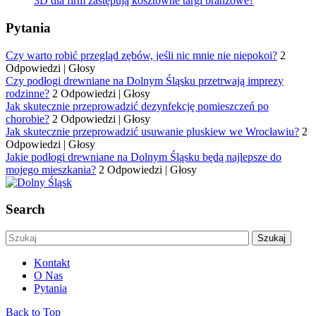
3D dla firm zastępują kosztowne targi branżowe?
Pytania
Czy warto robić przegląd zębów, jeśli nic mnie nie niepokoi?
2
Odpowiedzi
|
Głosy
Czy podłogi drewniane na Dolnym Śląsku przetrwają imprezy
rodzinne?
2 Odpowiedzi
|
Głosy
Jak skutecznie przeprowadzić dezynfekcję pomieszczeń po
chorobie?
2 Odpowiedzi
|
Głosy
Jak skutecznie przeprowadzić usuwanie pluskiew we Wrocławiu?
2
Odpowiedzi
|
Głosy
Jakie podłogi drewniane na Dolnym Śląsku będą najlepsze do
mojego mieszkania?
2 Odpowiedzi
|
Głosy
Search
Kontakt
O Nas
Pytania
Back to Top