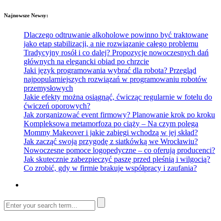
Najnowsze Newsy:
Dlaczego odtruwanie alkoholowe powinno być traktowane
jako etap stabilizacji, a nie rozwiązanie całego problemu
Tradycyjny rosół i co dalej? Propozycje nowoczesnych dań
głównych na elegancki obiad po chrzcie
Jaki język programowania wybrać dla robota? Przegląd
najpopularniejszych rozwiązań w programowaniu robotów
przemysłowych
Jakie efekty można osiągnąć, ćwicząc regularnie w fotelu do
ćwiczeń oporowych?
Jak zorganizować event firmowy? Planowanie krok po kroku
Kompleksowa metamorfoza po ciąży – Na czym polega
Mommy Makeover i jakie zabiegi wchodzą w jej skład?
Jak zacząć swoją przygodę z siatkówką we Wrocławiu?
Nowoczesne pomoce logopedyczne – co oferują producenci?
Jak skutecznie zabezpieczyć paszę przed pleśnią i wilgocią?
Co zrobić, gdy w firmie brakuje współpracy i zaufania?