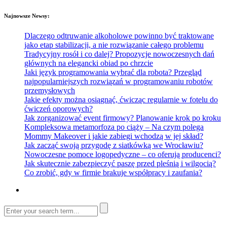
Najnowsze Newsy:
Dlaczego odtruwanie alkoholowe powinno być traktowane
jako etap stabilizacji, a nie rozwiązanie całego problemu
Tradycyjny rosół i co dalej? Propozycje nowoczesnych dań
głównych na elegancki obiad po chrzcie
Jaki język programowania wybrać dla robota? Przegląd
najpopularniejszych rozwiązań w programowaniu robotów
przemysłowych
Jakie efekty można osiągnąć, ćwicząc regularnie w fotelu do
ćwiczeń oporowych?
Jak zorganizować event firmowy? Planowanie krok po kroku
Kompleksowa metamorfoza po ciąży – Na czym polega
Mommy Makeover i jakie zabiegi wchodzą w jej skład?
Jak zacząć swoją przygodę z siatkówką we Wrocławiu?
Nowoczesne pomoce logopedyczne – co oferują producenci?
Jak skutecznie zabezpieczyć paszę przed pleśnią i wilgocią?
Co zrobić, gdy w firmie brakuje współpracy i zaufania?