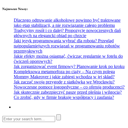
Najnowsze Newsy:
Dlaczego odtruwanie alkoholowe powinno być traktowane
jako etap stabilizacji, a nie rozwiązanie całego problemu
Tradycyjny rosół i co dalej? Propozycje nowoczesnych dań
głównych na elegancki obiad po chrzcie
Jaki język programowania wybrać dla robota? Przegląd
najpopularniejszych rozwiązań w programowaniu robotów
przemysłowych
Jakie efekty można osiągnąć, ćwicząc regularnie w fotelu do
ćwiczeń oporowych?
Jak zorganizować event firmowy? Planowanie krok po kroku
Kompleksowa metamorfoza po ciąży – Na czym polega
Mommy Makeover i jakie zabiegi wchodzą w jej skład?
Jak zacząć swoją przygodę z siatkówką we Wrocławiu?
Nowoczesne pomoce logopedyczne – co oferują producenci?
Jak skutecznie zabezpieczyć paszę przed pleśnią i wilgocią?
Co zrobić, gdy w firmie brakuje współpracy i zaufania?