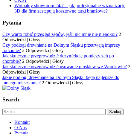
CAST
Wirtualny showroom 24/7 – jak profesjonalne wizualizacje
3D dla firm zastępują kosztowne targi branżowe?
Pytania
Czy warto robić przegląd zębów, jeśli nic mnie nie niepokoi?
2
Odpowiedzi
|
Głosy
Czy podłogi drewniane na Dolnym Śląsku przetrwają imprezy
rodzinne?
2 Odpowiedzi
|
Głosy
Jak skutecznie przeprowadzić dezynfekcję pomieszczeń po
chorobie?
2 Odpowiedzi
|
Głosy
Jak skutecznie przeprowadzić usuwanie pluskiew we Wrocławiu?
2
Odpowiedzi
|
Głosy
Jakie podłogi drewniane na Dolnym Śląsku będą najlepsze do
mojego mieszkania?
2 Odpowiedzi
|
Głosy
Search
Kontakt
O Nas
Pytania