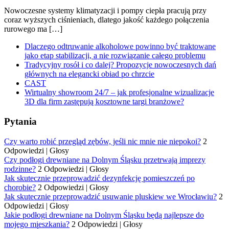
Nowoczesne systemy klimatyzacji i pompy ciepła pracują przy
coraz wyższych ciśnieniach, dlatego jakość każdego połączenia
rurowego ma […]
Dlaczego odtruwanie alkoholowe powinno być traktowane
jako etap stabilizacji, a nie rozwiązanie całego problemu
Tradycyjny rosół i co dalej? Propozycje nowoczesnych dań
głównych na elegancki obiad po chrzcie
CAST
Wirtualny showroom 24/7 – jak profesjonalne wizualizacje
3D dla firm zastępują kosztowne targi branżowe?
Pytania
Czy warto robić przegląd zębów, jeśli nic mnie nie niepokoi?
2
Odpowiedzi
|
Głosy
Czy podłogi drewniane na Dolnym Śląsku przetrwają imprezy
rodzinne?
2 Odpowiedzi
|
Głosy
Jak skutecznie przeprowadzić dezynfekcję pomieszczeń po
chorobie?
2 Odpowiedzi
|
Głosy
Jak skutecznie przeprowadzić usuwanie pluskiew we Wrocławiu?
2
Odpowiedzi
|
Głosy
Jakie podłogi drewniane na Dolnym Śląsku będą najlepsze do
mojego mieszkania?
2 Odpowiedzi
|
Głosy