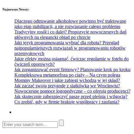
Najnowsze Newsy:
Dlaczego odtruwanie alkoholowe powinno być traktowane
jako etap stabilizacji, a nie rozwiązanie całego problemu
Tradycyjny rosół i co dalej? Propozycje nowoczesnych dań
głównych na elegancki obiad po chrzcie
Jaki język programowania wybrać dla robota? Przegląd
najpopularniejszych rozwiązań w programowaniu robotów
przemysłowych
Jakie efekty można osiągnąć, ćwicząc regularnie w fotelu do
ćwiczeń oporowych?
Jak zorganizować event firmowy? Planowanie krok po kroku
Kompleksowa metamorfoza po ciąży – Na czym polega
Mommy Makeover i jakie zabiegi wchodzą w jej skład?
Jak zacząć swoją przygodę z siatkówką we Wrocławiu?
Nowoczesne pomoce logopedyczne – co oferują producenci?
Jak skutecznie zabezpieczyć paszę przed pleśnią i wilgocią?
Co zrobić, gdy w firmie brakuje współpracy i zaufania?