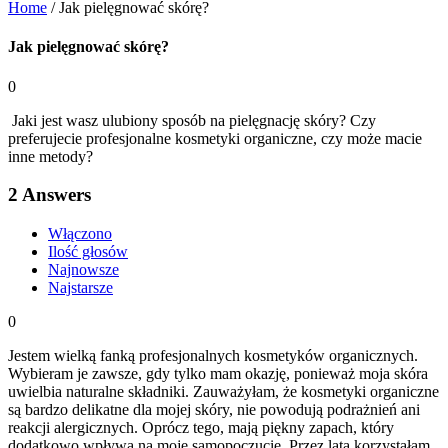
Home
/
Jak pielęgnować skórę?
Jak pielęgnować skórę?
0
Jaki jest wasz ulubiony sposób na pielęgnację skóry? Czy
preferujecie profesjonalne kosmetyki organiczne, czy może macie
inne metody?
2
Answers
Włączono
Ilość głosów
Najnowsze
Najstarsze
0
Jestem wielką fanką profesjonalnych kosmetyków organicznych.
Wybieram je zawsze, gdy tylko mam okazję, ponieważ moja skóra
uwielbia naturalne składniki. Zauważyłam, że kosmetyki organiczne
są bardzo delikatne dla mojej skóry, nie powodują podrażnień ani
reakcji alergicznych. Oprócz tego, mają piękny zapach, który
dodatkowo wpływa na moje samopoczucie. Przez lata korzystałam