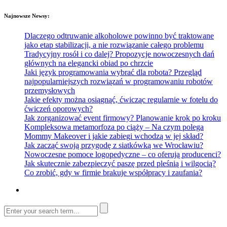
Najnowsze Newsy:
Dlaczego odtruwanie alkoholowe powinno być traktowane
jako etap stabilizacji, a nie rozwiązanie całego problemu
Tradycyjny rosół i co dalej? Propozycje nowoczesnych dań
głównych na elegancki obiad po chrzcie
Jaki język programowania wybrać dla robota? Przegląd
najpopularniejszych rozwiązań w programowaniu robotów
przemysłowych
Jakie efekty można osiągnąć, ćwicząc regularnie w fotelu do
ćwiczeń oporowych?
Jak zorganizować event firmowy? Planowanie krok po kroku
Kompleksowa metamorfoza po ciąży – Na czym polega
Mommy Makeover i jakie zabiegi wchodzą w jej skład?
Jak zacząć swoją przygodę z siatkówką we Wrocławiu?
Nowoczesne pomoce logopedyczne – co oferują producenci?
Jak skutecznie zabezpieczyć paszę przed pleśnią i wilgocią?
Co zrobić, gdy w firmie brakuje współpracy i zaufania?