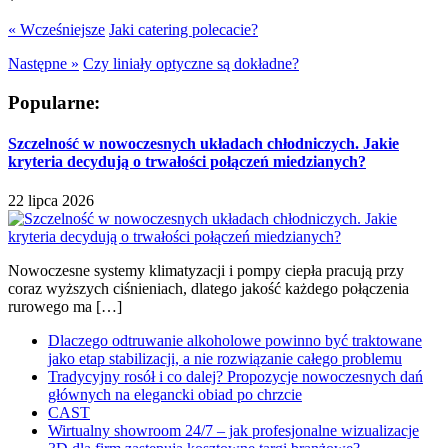
« Wcześniejsze
Jaki catering polecacie?
Następne »
Czy liniały optyczne są dokładne?
Popularne:
Szczelność w nowoczesnych układach chłodniczych. Jakie
kryteria decydują o trwałości połączeń miedzianych?
22 lipca 2026
Nowoczesne systemy klimatyzacji i pompy ciepła pracują przy
coraz wyższych ciśnieniach, dlatego jakość każdego połączenia
rurowego ma […]
Dlaczego odtruwanie alkoholowe powinno być traktowane
jako etap stabilizacji, a nie rozwiązanie całego problemu
Tradycyjny rosół i co dalej? Propozycje nowoczesnych dań
głównych na elegancki obiad po chrzcie
CAST
Wirtualny showroom 24/7 – jak profesjonalne wizualizacje