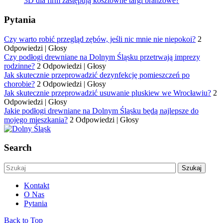
3D dla firm zastępują kosztowne targi branżowe?
Pytania
Czy warto robić przegląd zębów, jeśli nic mnie nie niepokoi?
2
Odpowiedzi
|
Głosy
Czy podłogi drewniane na Dolnym Śląsku przetrwają imprezy
rodzinne?
2 Odpowiedzi
|
Głosy
Jak skutecznie przeprowadzić dezynfekcję pomieszczeń po
chorobie?
2 Odpowiedzi
|
Głosy
Jak skutecznie przeprowadzić usuwanie pluskiew we Wrocławiu?
2
Odpowiedzi
|
Głosy
Jakie podłogi drewniane na Dolnym Śląsku będą najlepsze do
mojego mieszkania?
2 Odpowiedzi
|
Głosy
Search
Kontakt
O Nas
Pytania
Back to Top