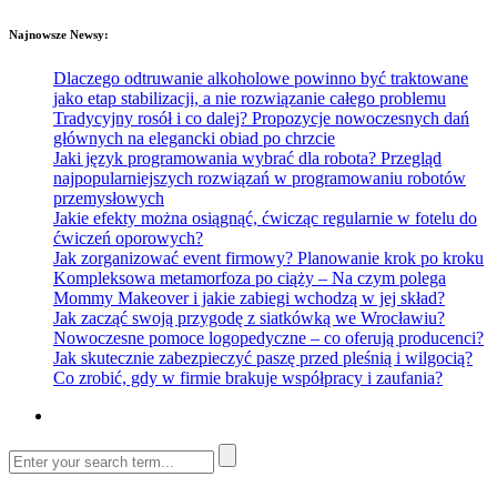
Najnowsze Newsy:
Dlaczego odtruwanie alkoholowe powinno być traktowane
jako etap stabilizacji, a nie rozwiązanie całego problemu
Tradycyjny rosół i co dalej? Propozycje nowoczesnych dań
głównych na elegancki obiad po chrzcie
Jaki język programowania wybrać dla robota? Przegląd
najpopularniejszych rozwiązań w programowaniu robotów
przemysłowych
Jakie efekty można osiągnąć, ćwicząc regularnie w fotelu do
ćwiczeń oporowych?
Jak zorganizować event firmowy? Planowanie krok po kroku
Kompleksowa metamorfoza po ciąży – Na czym polega
Mommy Makeover i jakie zabiegi wchodzą w jej skład?
Jak zacząć swoją przygodę z siatkówką we Wrocławiu?
Nowoczesne pomoce logopedyczne – co oferują producenci?
Jak skutecznie zabezpieczyć paszę przed pleśnią i wilgocią?
Co zrobić, gdy w firmie brakuje współpracy i zaufania?