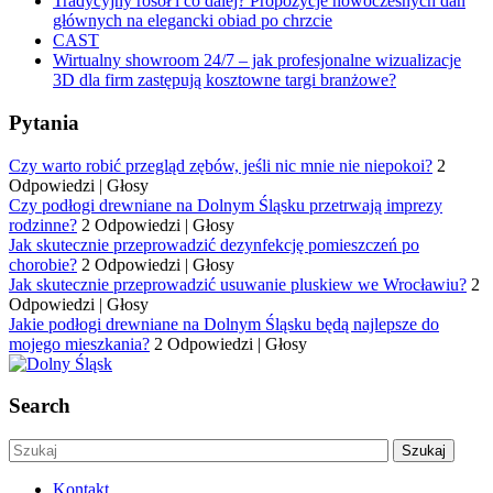
Tradycyjny rosół i co dalej? Propozycje nowoczesnych dań
głównych na elegancki obiad po chrzcie
CAST
Wirtualny showroom 24/7 – jak profesjonalne wizualizacje
3D dla firm zastępują kosztowne targi branżowe?
Pytania
Czy warto robić przegląd zębów, jeśli nic mnie nie niepokoi?
2
Odpowiedzi
|
Głosy
Czy podłogi drewniane na Dolnym Śląsku przetrwają imprezy
rodzinne?
2 Odpowiedzi
|
Głosy
Jak skutecznie przeprowadzić dezynfekcję pomieszczeń po
chorobie?
2 Odpowiedzi
|
Głosy
Jak skutecznie przeprowadzić usuwanie pluskiew we Wrocławiu?
2
Odpowiedzi
|
Głosy
Jakie podłogi drewniane na Dolnym Śląsku będą najlepsze do
mojego mieszkania?
2 Odpowiedzi
|
Głosy
Search
Kontakt