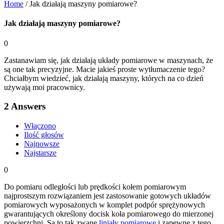
Home
/
Jak działają maszyny pomiarowe?
Jak działają maszyny pomiarowe?
0
Zastanawiam się, jak działają układy pomiarowe w maszynach, że
są one tak precyzyjne. Macie jakieś proste wytłumaczenie tego?
Chciałbym wiedzieć, jak działają maszyny, których na co dzień
używają moi pracownicy.
2
Answers
Włączono
Ilość głosów
Najnowsze
Najstarsze
0
Do pomiaru odległości lub prędkości kołem pomiarowym
najprostszym rozwiązaniem jest zastosowanie gotowych układów
pomiarowych wyposażonych w komplet podpór sprężynowych
gwarantujących określony docisk koła pomiarowego do mierzonej
powierzchni. Są to tak zwane
liniały pomiarowe
i zapewne z tego