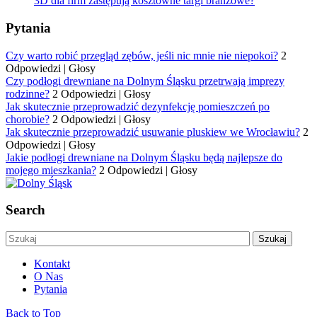
3D dla firm zastępują kosztowne targi branżowe?
Pytania
Czy warto robić przegląd zębów, jeśli nic mnie nie niepokoi?
2
Odpowiedzi
|
Głosy
Czy podłogi drewniane na Dolnym Śląsku przetrwają imprezy
rodzinne?
2 Odpowiedzi
|
Głosy
Jak skutecznie przeprowadzić dezynfekcję pomieszczeń po
chorobie?
2 Odpowiedzi
|
Głosy
Jak skutecznie przeprowadzić usuwanie pluskiew we Wrocławiu?
2
Odpowiedzi
|
Głosy
Jakie podłogi drewniane na Dolnym Śląsku będą najlepsze do
mojego mieszkania?
2 Odpowiedzi
|
Głosy
Search
Kontakt
O Nas
Pytania
Back to Top