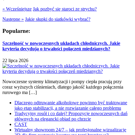
« Wcześniejsze
Jak pozbyć się staroci ze strychu?
Następne »
Jakie słupki do siatkówki wybrać?
Popularne:
Szczelność w nowoczesnych układach chłodniczych. Jakie
kryteria decydują o trwałości połączeń miedzianych?
22 lipca 2026
Nowoczesne systemy klimatyzacji i pompy ciepła pracują przy
coraz wyższych ciśnieniach, dlatego jakość każdego połączenia
rurowego ma […]
Dlaczego odtruwanie alkoholowe powinno być traktowane
jako etap stabilizacji, a nie rozwiązanie całego problemu
Tradycyjny rosół i co dalej? Propozycje nowoczesnych dań
głównych na elegancki obiad po chrzcie
CAST
Wirtualny showroom 24/7 – jak profesjonalne wizualizacje