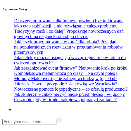
Najnowsze Newsy:
Dlaczego odtruwanie alkoholowe powinno być traktowane
jako etap stabilizacji, a nie rozwiązanie całego problemu
Tradycyjny rosół i co dalej? Propozycje nowoczesnych dań
głównych na elegancki obiad po chrzcie
Jaki język programowania wybrać dla robota? Przegląd
najpopularniejszych rozwiązań w programowaniu robotów
przemysłowych
Jakie efekty można osiągnąć, ćwicząc regularnie w fotelu do
ćwiczeń oporowych?
Jak zorganizować event firmowy? Planowanie krok po kroku
Kompleksowa metamorfoza po ciąży – Na czym polega
Mommy Makeover i jakie zabiegi wchodzą w jej skład?
Jak zacząć swoją przygodę z siatkówką we Wrocławiu?
Nowoczesne pomoce logopedyczne – co oferują producenci?
Jak skutecznie zabezpieczyć paszę przed pleśnią i wilgocią?
Co zrobić, gdy w firmie brakuje współpracy i zaufania?